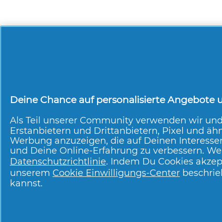
Deine Chance auf personalisierte Angebote un
Über P & G
Als Teil unserer Community verwenden wir un
Erstanbietern und Drittanbietern, Pixel und ähn
Über uns
Kontakt
Werbung anzuzeigen, die auf Deinen Interesse
pg.com besuchen
und Deine Online-Erfahrung zu verbessern. Wei
Datenschutzrichtlinie
. Indem Du Cookies akzep
unserem
Cookie Einwilligungs-Center
beschrie
kannst.
Meine Daten
Geschäftsbedi
Über Cookies
Sitemap