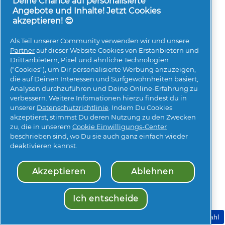
Deine Chance auf personalisierte
Angebote und Inhalte! Jetzt Cookies
5.0
akzeptieren! 😊
Pantene Pro-V Hydration
Als Teil unserer Community verwenden wir und unsere
SOS Hair Shake
Partner
auf dieser Website Cookies von Erstanbietern und
Drittanbietern, Pixel und ähnliche Technologien
("Cookies"), um Dir personalisierte Werbung anzuzeigen,
die auf Deinen Interessen und Surfgewohnheiten basiert,
Analysen durchzuführen und Deine Online-Erfahrung zu
verbessern. Weitere Infomationen hierzu findest du in
JETZT BEWERTEN
unserer
Datenschutzrichtlinie
. Indem Du Cookies
akzeptierst, stimmst Du deren Nutzung zu den Zwecken
zu, die in unserem
Cookie Einwilligungs-Center
beschrieben sind, wo Du sie auch ganz einfach wieder
deaktivieren kannst.
Akzeptieren
Ablehnen
Ich entscheide
Meine Cookie Auswahl