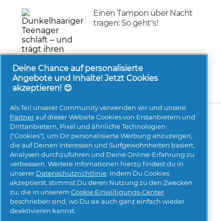
Einen Tampon über Nacht
tragen: So geht’s!
Gesundheit & Wellness
8/06/2026
Deine Chance auf personalisierte
Angebote und Inhalte! Jetzt Cookies
akzeptieren! 😊
Als Teil unserer Community verwenden wir und unsere
Über uns
Kontakt
pg.com besuchen
Partner
auf dieser Website Cookies von Erstanbietern und
Drittanbietern, Pixel und ähnliche Technologien
Mehr Inspiration
("Cookies"), um Dir personalisierte Werbung anzuzeigen,
die auf Deinen Interessen und Surfgewohnheiten basiert,
Analysen durchzuführen und Deine Online-Erfahrung zu
verbessern. Weitere Infomationen hierzu findest du in
unserer
Datenschutzrichtlinie
. Indem Du Cookies
akzeptierst, stimmst Du deren Nutzung zu den Zwecken
zu, die in unserem
Cookie Einwilligungs-Center
beschrieben sind, wo Du sie auch ganz einfach wieder
Meine Daten
Geschäftsbedingungen
deaktivieren kannst.