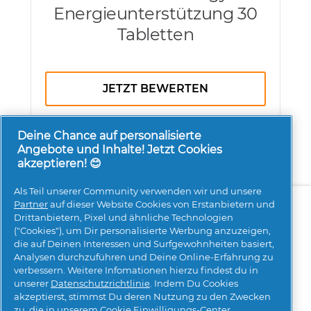
Energieunterstützung 30
Tabletten
JETZT BEWERTEN
Deine Chance auf personalisierte
Angebote und Inhalte! Jetzt Cookies
akzeptieren! 😊
Als Teil unserer Community verwenden wir und unsere
Über uns
Kontakt
pg.com besuchen
Partner
auf dieser Website Cookies von Erstanbietern und
Drittanbietern, Pixel und ähnliche Technologien
Mehr Inspiration
("Cookies"), um Dir personalisierte Werbung anzuzeigen,
die auf Deinen Interessen und Surfgewohnheiten basiert,
Analysen durchzuführen und Deine Online-Erfahrung zu
verbessern. Weitere Infomationen hierzu findest du in
unserer
Datenschutzrichtlinie
. Indem Du Cookies
akzeptierst, stimmst Du deren Nutzung zu den Zwecken
zu, die in unserem
Cookie Einwilligungs-Center