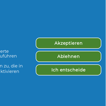
tstest
CHEN
Akzeptieren
EN
ierte
zuführen
Ablehnen
 zu, die in
Ich entscheide
ktivieren
Mehr Inspiration