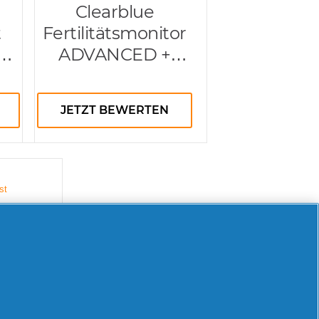
Clearblue
t
Fertilitätsmonitor
&
ADVANCED +
ue
Fertilitätsstäbchen
it
JETZT BEWERTEN
CH
1