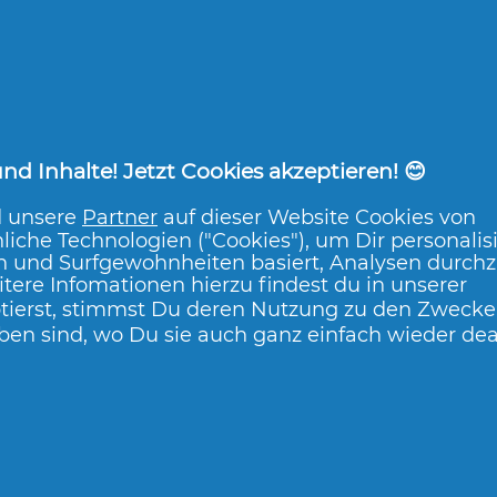
2.3
3.0
Clearblue
Clearblue
Schwangerschaftstest
Schwangerschaf
Ultra Frühtest
ANZEIGE WO
d Inhalte! Jetzt Cookies akzeptieren! 😊
JETZT BEWERTEN
JETZT BEWERT
d unsere
Partner
auf dieser Website Cookies von
liche Technologien ("Cookies"), um Dir personalis
n und Surfgewohnheiten basiert, Analysen durch
tere Infomationen hierzu findest du in unserer
tierst, stimmst Du deren Nutzung zu den Zwecken
ben sind, wo Du sie auch ganz einfach wieder dea