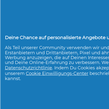
3.3
Clearblue
Ovulationstest
DIGITAL +
Clearblue
Deine Chance auf personalisierte Angebote un
Kinderwunsch
JETZT BEWERTEN
Als Teil unserer Community verwenden wir un
KOMBIPACK 10+1
Erstanbietern und Drittanbietern, Pixel und ähn
Werbung anzuzeigen, die auf Deinen Interesse
und Deine Online-Erfahrung zu verbessern. Wei
Datenschutzrichtlinie
. Indem Du Cookies akzep
unserem
Cookie Einwilligungs-Center
beschrie
kannst.
Über P & G
Über uns
Kontakt
pg.com besuchen