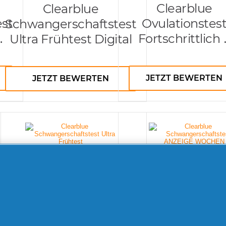
Clearblue
Clearblue
st
Ovulationstes
Schwangerschaftstest
Fortschrittlich 
Ultra Frühtest Digital
Digital + Clearbl
Kinderwunsch K
JETZT BEWERTEN
JETZT BEWERTEN
FORTSCHRITTLI
& DIGITAL 10+