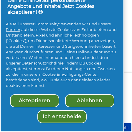
Deine Chance auf personalisierte
13. An wen wende ich mich mit einer
Angebote und Inhalte! Jetzt Cookies
akzeptieren! 😊
allgemeinen Frage zu P&G?
Als Teil unserer Community verwenden wir und unsere
Bitte kontaktiere dazu den P&G
Partner
auf dieser Website Cookies von Erstanbietern und
Kundenservice für Deutschland unter 0800
Drittanbietern, Pixel und ähnliche Technologien
("Cookies"), um Dir personalisierte Werbung anzuzeigen,
58 89 198 (Montag – Freitag, 9.00 - 17.00 Uhr)
die auf Deinen Interessen und Surfgewohnheiten basiert,
https://de.pg.com/kontaktieren-sie-uns/
Analysen durchzuführen und Deine Online-Erfahrung zu
verbessern. Weitere Infomationen hierzu findest du in
unserer
Datenschutzrichtlinie
. Indem Du Cookies
akzeptierst, stimmst Du deren Nutzung zu den Zwecken
zu, die in unserem
Cookie Einwilligungs-Center
Über uns
Kontakt
pg.com besuchen
beschrieben sind, wo Du sie auch ganz einfach wieder
deaktivieren kannst.
Mehr Inspiration
Akzeptieren
Ablehnen
Ich entscheide
Meine Cookie Auswahl