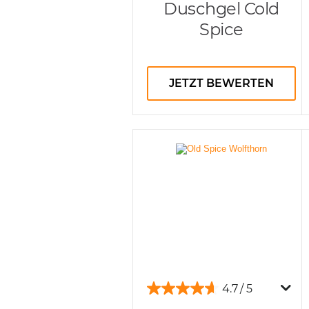
Duschgel Cold
Spice
JETZT BEWERTEN
4.7