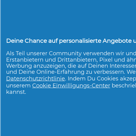
4.6
Old Spice Gentle
Man’s Duschgel
Coconut & Vanilla
Deine Chance auf personalisierte Angebote un
Als Teil unserer Community verwenden wir un
JETZT BEWERTEN
Erstanbietern und Drittanbietern, Pixel und ähn
Werbung anzuzeigen, die auf Deinen Interesse
und Deine Online-Erfahrung zu verbessern. Wei
Datenschutzrichtlinie
. Indem Du Cookies akzep
unserem
Cookie Einwilligungs-Center
beschrie
kannst.
Über P & G