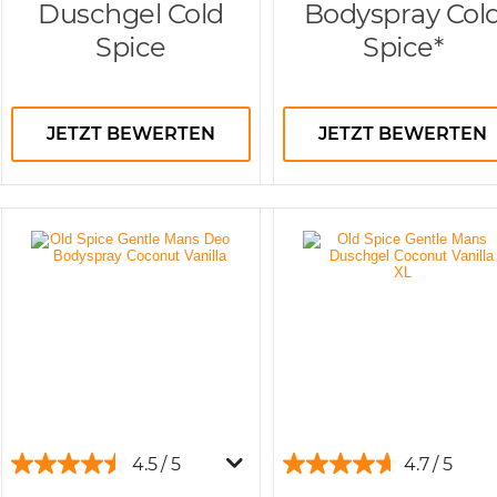
Duschgel Cold
Bodyspray Col
Spice
Spice*
JETZT BEWERTEN
JETZT BEWERTEN
4.5
4.7