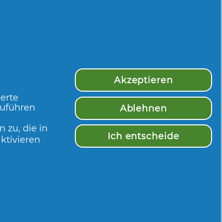
4.4
e
Old Spice Gentle
k
Man’s Deo Stick
Coconut & Vanilla
Akzeptieren
JETZT BEWERTEN
ierte
zuführen
Ablehnen
 zu, die in
Ich entscheide
ktivieren
Mehr Inspiration