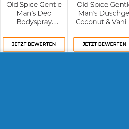
Old Spice Gentle
Old Spice Gentl
Man’s Deo
Man’s Duschge
Bodyspray
Coconut & Vanil
Coconut & Vanilla
XL
JETZT BEWERTEN
JETZT BEWERTEN