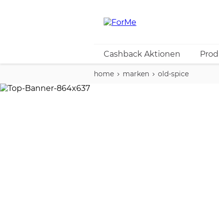
Cashback Aktionen
Prod
home
marken
old-spice