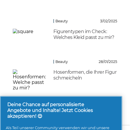
Beauty
3/02/2025
Figurentypen im Check:
Welches Kleid passt zu mir?
Beauty
28/01/2025
Hosenformen, die Ihrer Figur
schmeicheln
Beauty
9/12/2024
Deine Chance auf personalisierte
Angebote und Inhalte! Jetzt Cookies
akzeptieren! 😊
Als Teil unserer Community verwenden wir und unsere
Über uns
Kontakt
pg.com besuchen