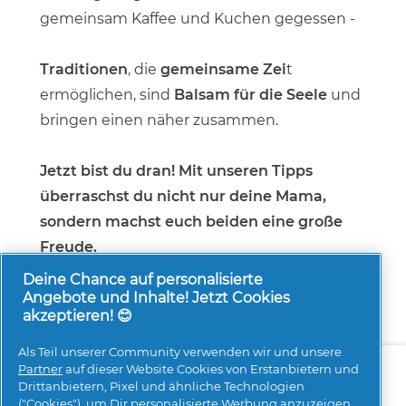
gemeinsam Kaffee und Kuchen gegessen -
Traditionen
, die
gemeinsame Zei
t
ermöglichen, sind
Balsam für die Seele
und
bringen einen näher zusammen.
Jetzt bist du dran! Mit unseren Tipps
überraschst du nicht nur deine Mama,
sondern machst euch beiden eine große
Freude.
Deine Chance auf personalisierte
Angebote und Inhalte! Jetzt Cookies
akzeptieren! 😊
Als Teil unserer Community verwenden wir und unsere
Über uns
Kontakt
pg.com besuchen
Partner
auf dieser Website Cookies von Erstanbietern und
Drittanbietern, Pixel und ähnliche Technologien
Mehr Inspiration
("Cookies"), um Dir personalisierte Werbung anzuzeigen,