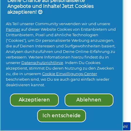
Deine Chance auf personalisierte
Angebote und Inhalte! Jetzt Cookies
akzeptieren! 😊
Als Teil unserer Community verwenden wir und unsere
Meine Daten
Geschäftsbedingungen
Partner
auf dieser Website Cookies von Erstanbietern und
Drittanbietern, Pixel und ähnliche Technologien
Erklärung zur Barrierefreiheit
Datenschutz
("Cookies"), um Dir personalisierte Werbung anzuzeigen,
Impressum
Über Cookies
Sitemap
die auf Deinen Interessen und Surfgewohnheiten basiert,
Analysen durchzuführen und Deine Online-Erfahrung zu
© 2026 Procter & Gamble. Alle Rechte vorbehalten. Der
verbessern. Weitere Infomationen hierzu findest du in
Gebrauch und Zugang zu den Informationen auf dieser
unserer
Datenschutzrichtlinie
. Indem Du Cookies
Seite unterliegen unseren Nutzungsbedingungen.
akzeptierst, stimmst Du deren Nutzung zu den Zwecken
zu, die in unserem
Cookie Einwilligungs-Center
beschrieben sind, wo Du sie auch ganz einfach wieder
deaktivieren kannst.
Akzeptieren
Ablehnen
Ich entscheide
Meine Cookie Auswahl