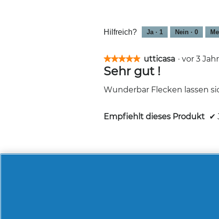
Hilfreich?
Ja ·
1
Nein ·
0
Me
utticasa
·
vor 3 Ja
★★★★★
★★★★★
Sehr gut !
5
von
5
Wunderbar Flecken lassen sic
Sternen.
Empfiehlt dieses Produkt
✔
Hilfreich?
Ja ·
1
Nein ·
0
Me
Heike
·
vor 3 Jahr
★★★★★
★★★★★