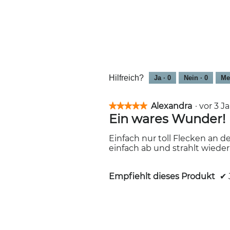
Hilfreich?
Ja ·
0
Nein ·
0
Me
Alexandra
·
vor 3 
★★★★★
★★★★★
Ein wares Wunder!
5
von
5
Einfach nur toll Flecken an d
Sternen.
einfach ab und strahlt wiede
Empfiehlt dieses Produkt
✔