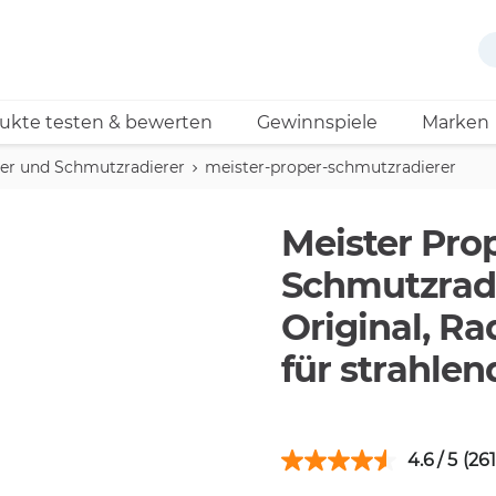
ukte testen & bewerten
Gewinnspiele
Marken
er und Schmutzradierer
meister-proper-schmutzradierer
Meister Pro
Schmutzradi
Original, 
für strahle
4.6
(261