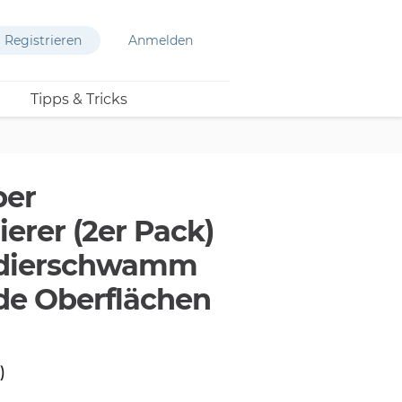
Registrieren
Anmelden
Tipps & Tricks
per
erer (2er Pack)
Radierschwamm
nde Oberflächen
)