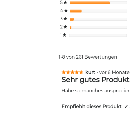
5
Sterne
★
4
Sterne
★
3
Sterne
★
2
Sterne
★
1
Sterne
★
1-8 von 261 Bewertungen
kurt
·
vor 6 Monat
★★★★★
★★★★★
Sehr gutes Produkt
5
von
5
Habe so manches ausprobiert a
Sternen.
Empfiehlt dieses Produkt
✔