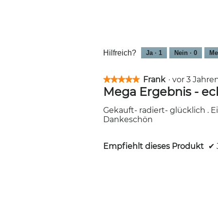
Hilfreich?
Ja ·
1
Nein ·
0
Me
Frank
·
vor 3 Jahr
★★★★★
★★★★★
Mega Ergebnis - ec
5
von
5
Gekauft- radiert- glücklich .
Sternen.
Dankeschön
Empfiehlt dieses Produkt
✔