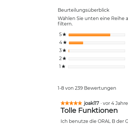
Beurteilungsüberblick
Wählen Sie unten eine Reihe
filtern.
5
Sterne
★
4
Sterne
★
3
Sterne
★
2
Sterne
★
1
Sterne
★
1-8 von 239 Bewertungen
joakl17
·
vor 4 Jah
★★★★★
★★★★★
Tolle Funktionen
5
von
5
Ich benutze die ORAL B der G
Sternen.