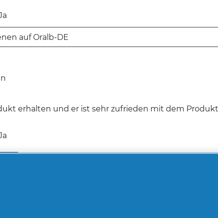
Ja
enen auf Oralb-DE
ren
dukt erhalten und er ist sehr zufrieden mit dem Produk
Ja
lden
en
etallkopftspitze!!!