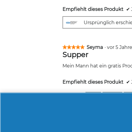
Empfiehlt dieses Produkt
✔
Ursprünglich erschi
Seyma
·
vor 5 Jah
★★★★★
★★★★★
Supper
5
von
5
Mein Mann hat ein gratis Pro
Sternen.
Empfiehlt dieses Produkt
✔
Hilfreich?
Ja ·
0
Nein ·
0
Me
Marie
·
vor 6 Jahr
★★★★★
★★★★★
Vieler Rost an der M
3
von
5
Hallo Braun, hallo liebe Leser,