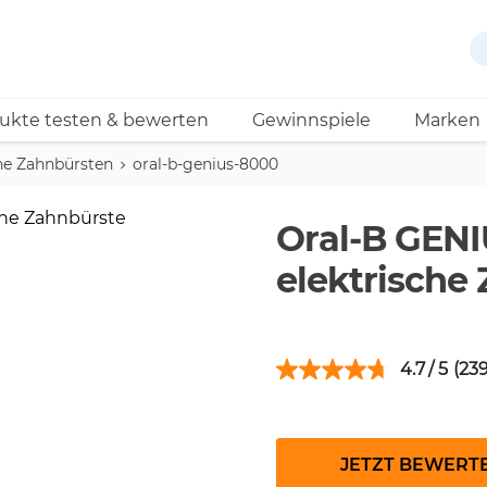
ukte testen & bewerten
Gewinnspiele
Marken
che Zahnbürsten
oral-b-genius-8000
Oral-B GEN
elektrische
4.7
(239
JETZT BEWERT