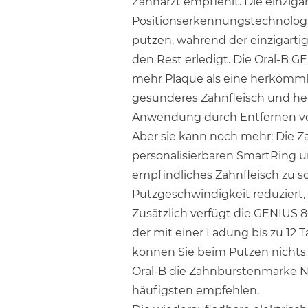
Zahnarzt empfiehlt. Die einziga
Positionserkennungstechnologie
putzen, während der einzigarti
den Rest erledigt. Die Oral-B G
mehr Plaque als eine herkömmli
gesünderes Zahnfleisch und hel
Anwendung durch Entfernen vo
Aber sie kann noch mehr: Die Z
personalisierbaren SmartRing u
empfindliches Zahnfleisch zu s
Putzgeschwindigkeit reduziert,
Zusätzlich verfügt die GENIUS 
der mit einer Ladung bis zu 12 
können Sie beim Putzen nichts
Oral-B die Zahnbürstenmarke Nr.
häufigsten empfehlen.