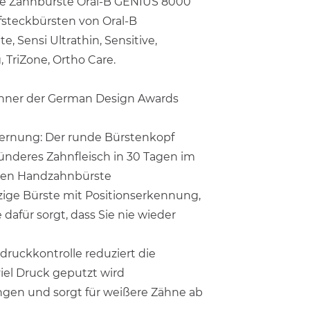
che Zahnbürste Oral-B GENIUS 8000
fsteckbürsten von Oral-B
, Sensi Ultrathin, Sensitive,
, TriZone, Ortho Care.
winner der German Design Awards
fernung: Der runde Bürstenkopf
sünderes Zahnfleisch in 30 Tagen im
chen Handzahnbürste
zige Bürste mit Positionserkennung,
 dafür sorgt, dass Sie nie wieder
ndruckkontrolle reduziert die
iel Druck geputzt wird
ngen und sorgt für weißere Zähne ab