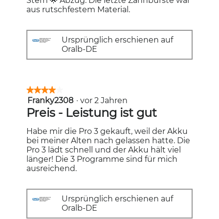
Stern 🌟 Abzug. Die letzte Zahnbürste war
aus rutschfestem Material.
Ursprünglich erschienen auf
Oralb-DE
★★★★★
★★★★★
Franky2308
·
vor 2 Jahren
4
von
Preis - Leistung ist gut
5
Sternen.
Habe mir die Pro 3 gekauft, weil der Akku
bei meiner Alten nach gelassen hatte. Die
Pro 3 lädt schnell und der Akku hält viel
länger! Die 3 Programme sind für mich
ausreichend.
Ursprünglich erschienen auf
Oralb-DE