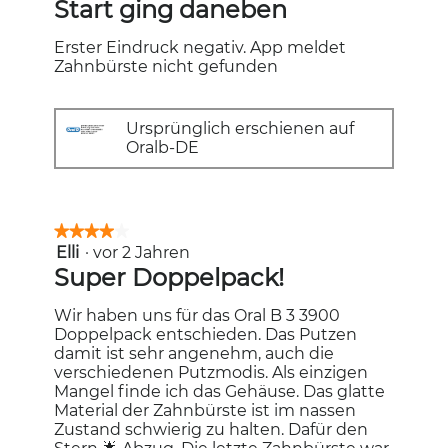
Start ging daneben
Sternen.
Erster Eindruck negativ. App meldet
Zahnbürste nicht gefunden
Ursprünglich erschienen auf
Oralb-DE
★★★★★
★★★★★
Elli
·
vor 2 Jahren
4
von
Super Doppelpack!
5
Sternen.
Wir haben uns für das Oral B 3 3900
Doppelpack entschieden. Das Putzen
damit ist sehr angenehm, auch die
verschiedenen Putzmodis. Als einzigen
Mangel finde ich das Gehäuse. Das glatte
Material der Zahnbürste ist im nassen
Zustand schwierig zu halten. Dafür den