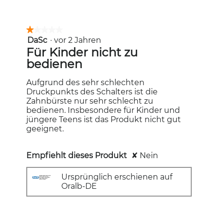
★★★★★
★★★★★
DaSc
·
vor 2 Jahren
1
von
Für Kinder nicht zu
5
bedienen
Sternen.
Aufgrund des sehr schlechten
Druckpunkts des Schalters ist die
Zahnbürste nur sehr schlecht zu
bedienen. Insbesondere für Kinder und
jüngere Teens ist das Produkt nicht gut
geeignet.
Empfiehlt dieses Produkt
✘
Nein
Ursprünglich erschienen auf
Oralb-DE