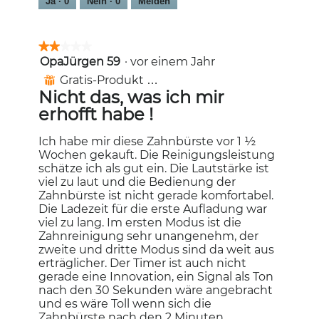
Ja ·
0
Nein ·
0
Melden
★★★★★
★★★★★
OpaJürgen 59
·
vor einem Jahr
2
von
Gratis-Produkt erhalten
⊞
5
Nicht das, was ich mir
Sternen.
erhofft habe !
Ich habe mir diese Zahnbürste vor 1 ½
Wochen gekauft. Die Reinigungsleistung
schätze ich als gut ein. Die Lautstärke ist
viel zu laut und die Bedienung der
Zahnbürste ist nicht gerade komfortabel.
Die Ladezeit für die erste Aufladung war
viel zu lang. Im ersten Modus ist die
Zahnreinigung sehr unangenehm, der
zweite und dritte Modus sind da weit aus
erträglicher. Der Timer ist auch nicht
gerade eine Innovation, ein Signal als Ton
nach den 30 Sekunden wäre angebracht
und es wäre Toll wenn sich die
Zahnbürste nach den 2 Minuten