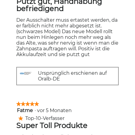
Putzt gut, Handhabung
klicken,
5
befriedigend
wird
Sternen.
der
unten
aufgeführt
Der Ausschalter muss ertastet werden, da
Inhalt
er farblich nicht mehr abgesetzt ist.
aktualisiert
(schwarzes Model) Das neue Modell rollt
nun beim Hinlegen noch mehr weg als
das Alte, was sehr nervig ist wenn man die
Zahnpasta auftragen will. Positiv ist die
Akkulaufzeit und sie putzt gut
Ursprünglich erschienen auf
Oralb-DE
★★★★★
★★★★★
Fatme
·
vor 5 Monaten
5
von
Top-10-Verfasser
★
5
Super Toll Produkte
Sternen.