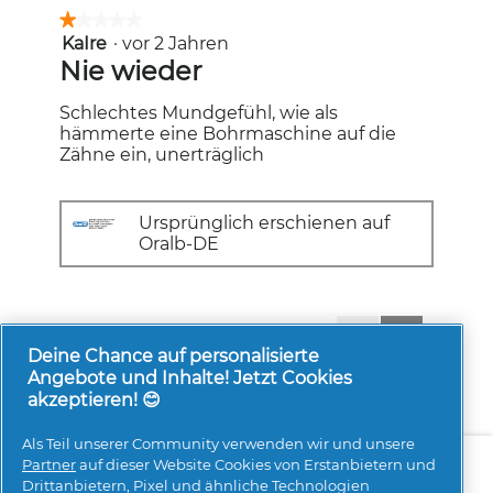
★★★★★
★★★★★
KaIre
·
vor 2 Jahren
1
von
Nie wieder
5
Sternen.
Schlechtes Mundgefühl, wie als
hämmerte eine Bohrmaschine auf die
Zähne ein, unerträglich
Ursprünglich erschienen auf
Oralb-DE
1-8 von 192 Bewertungen
Zurück
◄
Weiter
►
Reviews
Reviews
Deine Chance auf personalisierte
Angebote und Inhalte! Jetzt Cookies
akzeptieren! 😊
Als Teil unserer Community verwenden wir und unsere
Über uns
Kontakt
pg.com besuchen
Partner
auf dieser Website Cookies von Erstanbietern und
Drittanbietern, Pixel und ähnliche Technologien