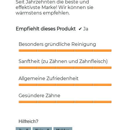
Seit Jahrzehnten die beste und
effektivste Marke! Wir können sie
wärmstens empfehlen.
Empfiehlt dieses Produkt
✔
Ja
Besonders gründliche Reinigung
Besonders
gründliche
Sanftheit (zu Zähnen und Zahnfleisch)
Reinigung,
5
Sanftheit
von
(zu
Allgemeine Zufriedenheit
5
Zähnen
und
Allgemeine
Zahnfleisch),
Zufriedenheit,
Gesündere Zähne
5
5
von
von
Gesündere
5
5
Zähne,
5
Hilfreich?
von
5