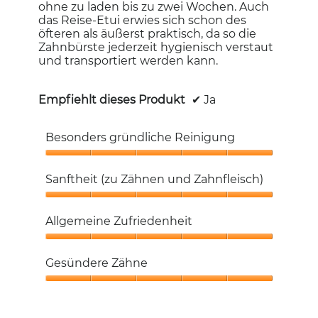
ohne zu laden bis zu zwei Wochen. Auch
das Reise-Etui erwies sich schon des
öfteren als äußerst praktisch, da so die
Zahnbürste jederzeit hygienisch verstaut
und transportiert werden kann.
Empfiehlt dieses Produkt
✔
Ja
Besonders gründliche Reinigung
Besonders
gründliche
Sanftheit (zu Zähnen und Zahnfleisch)
Reinigung,
5
Sanftheit
von
(zu
Allgemeine Zufriedenheit
5
Zähnen
und
Allgemeine
Zahnfleisch),
Zufriedenheit,
Gesündere Zähne
5
5
von
von
Gesündere
5
5
Zähne,
5