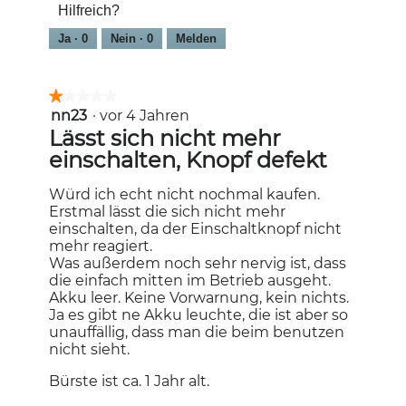
Hilfreich?
von
5
Ja ·
0
Nein ·
0
Melden
★★★★★
★★★★★
nn23
·
vor 4 Jahren
1
von
Lässt sich nicht mehr
5
einschalten, Knopf defekt
Sternen.
Würd ich echt nicht nochmal kaufen.
Erstmal lässt die sich nicht mehr
einschalten, da der Einschaltknopf nicht
mehr reagiert.
Was außerdem noch sehr nervig ist, dass
die einfach mitten im Betrieb ausgeht.
Akku leer. Keine Vorwarnung, kein nichts.
Ja es gibt ne Akku leuchte, die ist aber so
unauffällig, dass man die beim benutzen
nicht sieht.
Bürste ist ca. 1 Jahr alt.