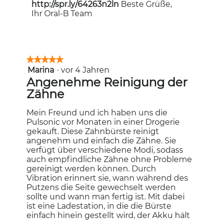
http://spr.ly/64263n2ln
Beste Grüße,
Ihr Oral-B Team
★★★★★
★★★★★
Marina
·
vor 4 Jahren
5
von
Angenehme Reinigung der
5
Zähne
Sternen.
Mein Freund und ich haben uns die
Pulsonic vor Monaten in einer Drogerie
gekauft. Diese Zahnbürste reinigt
angenehm und einfach die Zähne. Sie
verfügt über verschiedene Modi, sodass
auch empfindliche Zähne ohne Probleme
gereinigt werden können. Durch
Vibration erinnert sie, wann während des
Putzens die Seite gewechselt werden
sollte und wann man fertig ist. Mit dabei
ist eine Ladestation, in die die Bürste
einfach hinein gestellt wird, der Akku hält