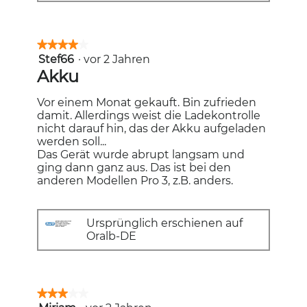
★★★★★
★★★★★
Stef66
·
vor 2 Jahren
4
von
Akku
5
Sternen.
Vor einem Monat gekauft. Bin zufrieden
damit. Allerdings weist die Ladekontrolle
nicht darauf hin, das der Akku aufgeladen
werden soll...
Das Gerät wurde abrupt langsam und
ging dann ganz aus. Das ist bei den
anderen Modellen Pro 3, z.B. anders.
Ursprünglich erschienen auf
Oralb-DE
★★★★★
★★★★★
3