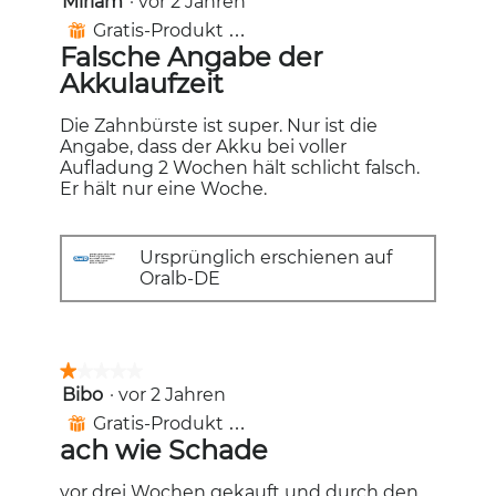
Miriam
·
vor 2 Jahren
von
Gratis-Produkt erhalten
⊞
5
Falsche Angabe der
Sternen.
Akkulaufzeit
Die Zahnbürste ist super. Nur ist die
Angabe, dass der Akku bei voller
Aufladung 2 Wochen hält schlicht falsch.
Er hält nur eine Woche.
Ursprünglich erschienen auf
Oralb-DE
★★★★★
★★★★★
Bibo
·
vor 2 Jahren
1
von
Gratis-Produkt erhalten
⊞
5
ach wie Schade
Sternen.
vor drei Wochen gekauft und durch den