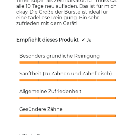
Timer super als Zeitindikator. Ich muss ca.
alle 10 Tage neu aufladen. Das ist für mich
okay. Die Größe der Bürste ist ideal für
eine tadellose Reinigung. Bin sehr
zufrieden mit dem Gerät!
Empfiehlt dieses Produkt
✔
Ja
Besonders gründliche Reinigung
Besonders
gründliche
Sanftheit (zu Zähnen und Zahnfleisch)
Reinigung,
5
Sanftheit
von
(zu
Allgemeine Zufriedenheit
5
Zähnen
und
Allgemeine
Zahnfleisch),
Zufriedenheit,
Gesündere Zähne
5
5
von
von
Gesündere
5
5
Zähne,
5