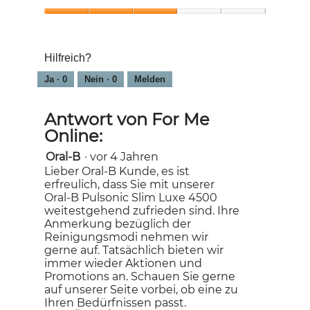
4
4
von
von
Gesündere
5
5
Zähne,
3
Hilfreich?
von
5
Ja ·
0
Nein ·
0
Melden
Antwort von For Me
Online:
Oral-B
·
vor 4 Jahren
Lieber Oral-B Kunde, es ist
erfreulich, dass Sie mit unserer
Oral-B Pulsonic Slim Luxe 4500
weitestgehend zufrieden sind. Ihre
Anmerkung bezüglich der
Reinigungsmodi nehmen wir
gerne auf. Tatsächlich bieten wir
immer wieder Aktionen und
Promotions an. Schauen Sie gerne
auf unserer Seite vorbei, ob eine zu
Ihren Bedürfnissen passt.