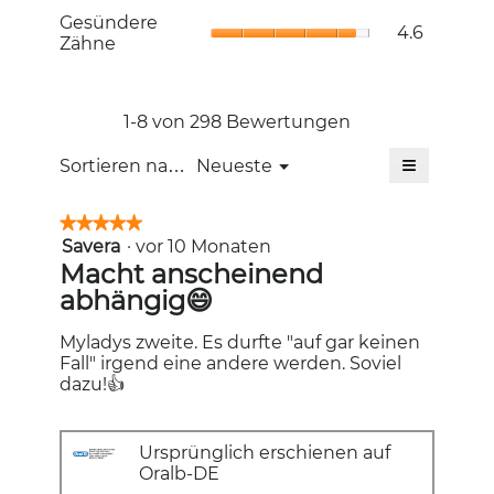
Durchschni
Bewertung
Gesündere
Gesündere
Bewertung
4.6
4.8
Zähne,
Zähne
4.7
von
Durchschni
von
5.
Bewertung
5.
4.6
von
1-8 von 298 Bewertungen
5.
≡
Menü
Sortieren nach:
Neueste
▼
Wenn
Sie
auf
★★★★★
★★★★★
die
Savera
·
vor 10 Monaten
5
folgende
Schaltfläc
von
Macht anscheinend
klicken,
5
abhängig😄
wird
Sternen.
der
unten
aufgeführt
Myladys zweite. Es durfte "auf gar keinen
Inhalt
Fall" irgend eine andere werden. Soviel
aktualisiert
dazu!👍
Ursprünglich erschienen auf
Oralb-DE