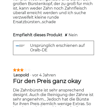
großen Bürstenkopf, der zu groß für mich
ist, kann weder Zahn noch Zahnfleisch
überall erreicht werden und ich suche
verzweifelt kleine runde
Ersatzbürsten...schade
Empfiehlt dieses Produkt
✘
Nein
Ursprünglich erschienen auf
Oralb-DE
★★★★★
★★★★★
Leopold
·
vor 4 Jahren
3
von
Für den Preis ganz okay
5
Sternen.
Die Zahnbürste ist sehr ansprechend
designt. Auch die Reinigung der Zähne ist
sehr angenehm... Jedoch hat die Bürste
für ihren Preis ziemlich wenige Extras. So