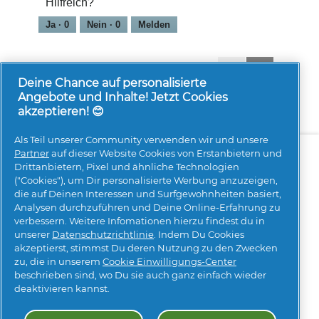
Hilfreich?
von
5
Ja ·
0
Nein ·
0
Melden
1-8 von 298 Bewertungen
Zurück
◄
Weiter
►
Reviews
Reviews
Deine Chance auf personalisierte
Angebote und Inhalte! Jetzt Cookies
akzeptieren! 😊
Als Teil unserer Community verwenden wir und unsere
Über uns
Kontakt
pg.com besuchen
Partner
auf dieser Website Cookies von Erstanbietern und
Drittanbietern, Pixel und ähnliche Technologien
Mehr Inspiration
("Cookies"), um Dir personalisierte Werbung anzuzeigen,
die auf Deinen Interessen und Surfgewohnheiten basiert,
Analysen durchzuführen und Deine Online-Erfahrung zu
verbessern. Weitere Infomationen hierzu findest du in
unserer
Datenschutzrichtlinie
. Indem Du Cookies
akzeptierst, stimmst Du deren Nutzung zu den Zwecken
zu, die in unserem
Cookie Einwilligungs-Center
beschrieben sind, wo Du sie auch ganz einfach wieder
Meine Daten
Geschäftsbedingungen
deaktivieren kannst.
Erklärung zur Barrierefreiheit
Datenschutz