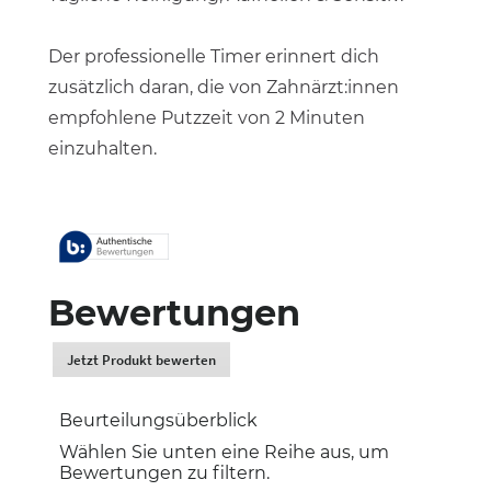
Der professionelle Timer erinnert dich
zusätzlich daran, die von Zahnärzt:innen
empfohlene Putzzeit von 2 Minuten
einzuhalten.
Bewertungen
Jetzt Produkt bewerten
.
Dadurch
werden
Beurteilungsüberblick
Sie
zur
Wählen Sie unten eine Reihe aus, um
Login-
Bewertungen zu filtern.
Seite