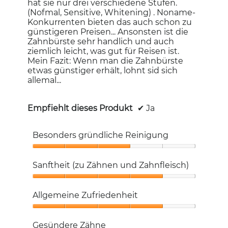
hat sie nur drei verschiedene Stufen.
(Nofmal, Sensitive, Whitening) . Noname-
Konkurrenten bieten das auch schon zu
günstigeren Preisen... Ansonsten ist die
Zahnbürste sehr handlich und auch
ziemlich leicht, was gut für Reisen ist.
Mein Fazit: Wenn man die Zahnbürste
etwas günstiger erhält, lohnt sid sich
allemal...
Empfiehlt dieses Produkt
✔
Ja
Besonders gründliche Reinigung
Besonders
gründliche
Sanftheit (zu Zähnen und Zahnfleisch)
Reinigung,
3
Sanftheit
von
(zu
Allgemeine Zufriedenheit
5
Zähnen
und
Allgemeine
Zahnfleisch),
Zufriedenheit,
Gesündere Zähne