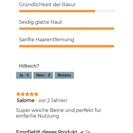
5
Gründlichkeit der Rasur
von
5
Gründlichkeit
der
Seidig glatte Haut
Rasur,
4
Seidig
von
glatte
Sanfte Haarentfernung
5
Haut,
5
Sanfte
von
Haarentfernung,
5
5
Hilfreich?
von
5
Ja ·
0
Nein ·
0
Melden
★★★★★
★★★★★
Salome
·
vor 2 Jahren
5
von
Super weiche Beine und perfekt für
5
einfache Nutzung
Sternen.
Empfiehlt dieses Produkt
✔
Ja