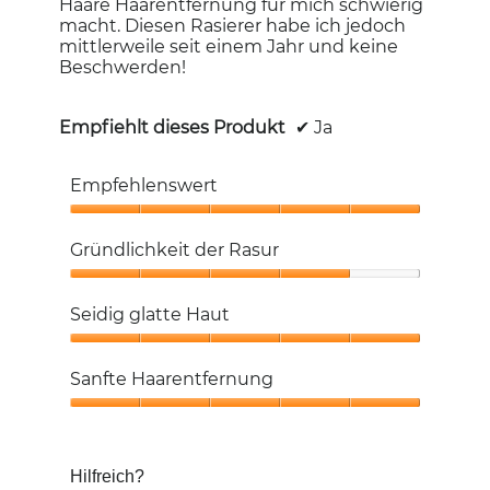
Haare Haarentfernung für mich schwierig
macht. Diesen Rasierer habe ich jedoch
mittlerweile seit einem Jahr und keine
Beschwerden!
Empfiehlt dieses Produkt
✔
Ja
Empfehlenswert
Empfehlenswert,
5
Gründlichkeit der Rasur
von
5
Gründlichkeit
der
Seidig glatte Haut
Rasur,
4
Seidig
von
glatte
Sanfte Haarentfernung
5
Haut,
5
Sanfte
von
Haarentfernung,
5
5
Hilfreich?
von