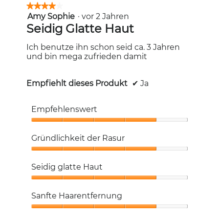
★★★★★
★★★★★
Amy Sophie
·
vor 2 Jahren
4
von
Seidig Glatte Haut
5
Sternen.
Ich benutze ihn schon seid ca. 3 Jahren
und bin mega zufrieden damit
Empfiehlt dieses Produkt
✔
Ja
Empfehlenswert
Empfehlenswert,
4
Gründlichkeit der Rasur
von
5
Gründlichkeit
der
Seidig glatte Haut
Rasur,
4
Seidig
von
glatte
Sanfte Haarentfernung
5
Haut,
4
Sanfte