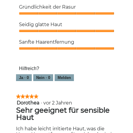
5
Gründlichkeit der Rasur
von
5
Gründlichkeit
der
Seidig glatte Haut
Rasur,
5
Seidig
von
glatte
Sanfte Haarentfernung
5
Haut,
5
Sanfte
von
Haarentfernung,
5
5
Hilfreich?
von
5
Ja ·
0
Nein ·
0
Melden
★★★★★
★★★★★
Dorothea
·
vor 2 Jahren
5
von
Sehr geeignet für sensible
5
Haut
Sternen.
Ich habe leicht irritierte Haut, was die