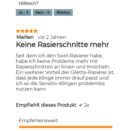
Hilfreich?
von
5
Ja ·
0
Nein ·
0
Melden
★★★★★
★★★★★
Marlien
·
vor 2 Jahren
5
von
Keine Rasierschnitte mehr
5
Sternen.
Seit dem ich den Swirl-Rasierer habe,
habe ich keine Probleme mehr mit
Rasierschnitten an Knien und Knöcheln.
Ein weiterer Vorteil der Gilette-Rasierer ist,
dass jede Klinge immer drauf passt und
ich so die Sensitiv-Klingen problemlos
nutzen kann
Empfiehlt dieses Produkt
✔
Ja
Empfehlenswert
Empfehlenswert,