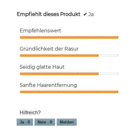
aktualisiert
Empfiehlt dieses Produkt
✔
Ja
Empfehlenswert
Empfehlenswert,
5
Gründlichkeit der Rasur
von
5
Gründlichkeit
der
Seidig glatte Haut
Rasur,
4
Seidig
von
glatte
Sanfte Haarentfernung
5
Haut,
4
Sanfte
von
Haarentfernung,
5
5
Hilfreich?
von
5
Ja ·
0
Nein ·
0
Melden