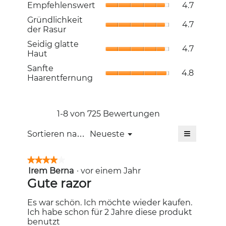
Empfehlen
Bewertung
Empfehlenswert
4.7
Durchschni
4.7
Gründlichk
Gründlichkeit
Bewertung
von
4.7
der
der Rasur
4.7
5.
Rasur,
von
Seidig
Seidig glatte
Durchschni
4.7
5.
glatte
Haut
Bewertung
Haut,
4.7
Sanfte
Sanfte
Durchschni
4.8
von
Haarentfer
Haarentfernung
Bewertung
5.
Durchschni
4.7
Bewertung
von
4.8
5.
von
1-8 von 725 Bewertungen
5.
≡
Menü
Sortieren nach:
Neueste
▼
Wenn
Sie
auf
★★★★★
★★★★★
die
Irem Berna
·
vor einem Jahr
4
folgende
Schaltfläc
von
Gute razor
klicken,
5
wird
Sternen.
der
Es war schön. Ich möchte wieder kaufen.
unten
Ich habe schon für 2 Jahre diese produkt
aufgeführt
Inhalt
benutzt