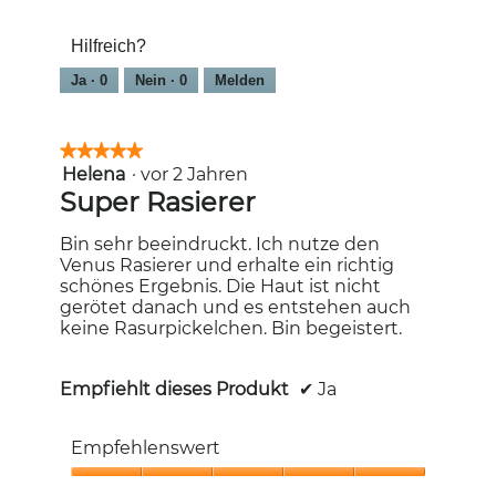
von
Haarentfernung,
5
4
Hilfreich?
von
5
Ja ·
0
Nein ·
0
Melden
★★★★★
★★★★★
Helena
·
vor 2 Jahren
5
von
Super Rasierer
5
Sternen.
Bin sehr beeindruckt. Ich nutze den
Venus Rasierer und erhalte ein richtig
schönes Ergebnis. Die Haut ist nicht
gerötet danach und es entstehen auch
keine Rasurpickelchen. Bin begeistert.
Empfiehlt dieses Produkt
✔
Ja
Empfehlenswert
Empfehlenswert,