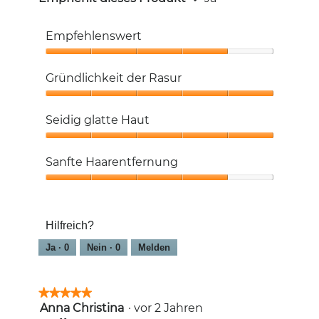
Empfehlenswert
Empfehlenswert,
4
Gründlichkeit der Rasur
von
5
Gründlichkeit
der
Seidig glatte Haut
Rasur,
5
Seidig
von
glatte
Sanfte Haarentfernung
5
Haut,
5
Sanfte
von
Haarentfernung,
5
4
Hilfreich?
von
5
Ja ·
0
Nein ·
0
Melden
★★★★★
★★★★★
Anna Christina
·
vor 2 Jahren
5