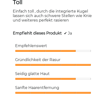
von
Toll
5
Sternen.
Einfach toll , durch die integrierte Kugel
lassen sich auch schwere Stellen wie Knie
und weiteres perfekt rasieren
Empfiehlt dieses Produkt
✔
Ja
Empfehlenswert
Empfehlenswert,
4
Gründlichkeit der Rasur
von
5
Gründlichkeit
der
Seidig glatte Haut
Rasur,
5
Seidig
von
glatte
Sanfte Haarentfernung
5
Haut,
4
Sanfte
von
Haarentfernung,
5
5