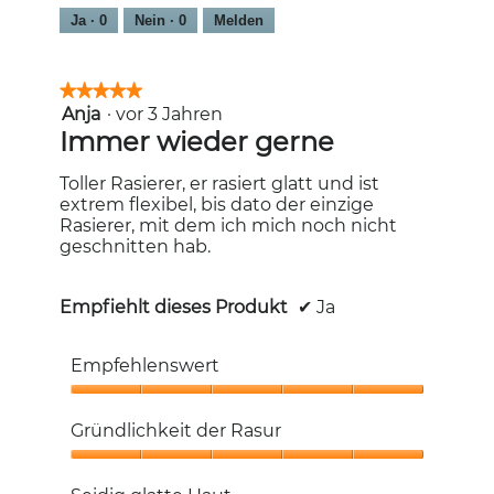
5
Ja ·
0
Nein ·
0
Melden
★★★★★
★★★★★
Anja
·
vor 3 Jahren
5
von
Immer wieder gerne
5
Sternen.
Toller Rasierer, er rasiert glatt und ist
extrem flexibel, bis dato der einzige
Rasierer, mit dem ich mich noch nicht
geschnitten hab.
Empfiehlt dieses Produkt
✔
Ja
Empfehlenswert
Empfehlenswert,
5
Gründlichkeit der Rasur
von
5
Gründlichkeit
der