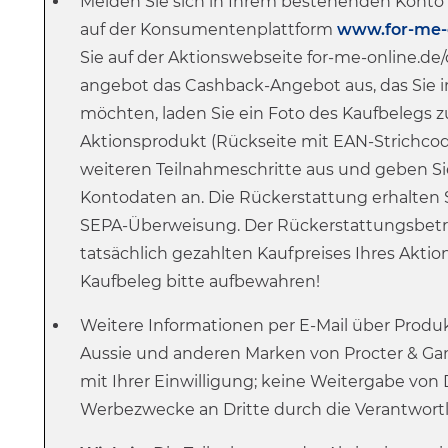
Melden Sie sich in Ihrem bestehenden Konto f
auf der Konsumentenplattform
www.for-me-
Sie auf der Aktionswebseite for-me-online.de/
angebot das Cashback-Angebot aus, das Sie
möchten, laden Sie ein Foto des Kaufbelegs
z
Aktionsprodukt (Rückseite mit EAN-Strichcode
weiteren Teilnahmeschritte aus und geben Si
Kontodaten an. Die Rückerstattung erhalten 
SEPA-Überweisung. Der Rückerstattungsbetr
tatsächlich gezahlten Kaufpreises Ihres Aktio
Kaufbeleg bitte aufbewahren!
Weitere Informationen per E-Mail über Produ
Aussie und anderen Marken von Procter & Gam
mit Ihrer Einwilligung; keine Weitergabe von 
Werbezwecke an Dritte durch die Verantwortl