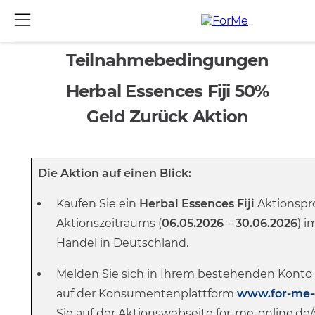
Teilnahmebedingungen
Herbal Essences Fiji 50%
Geld Zurück Aktion
Die Aktion auf einen Blick:
Kaufen Sie ein
Herbal Essences
Fiji
Aktionspr
Aktionszeitraums (
06.
05.2026
–
30.06.2026
) 
Handel in Deutschland.
Melden Sie sich in Ihrem bestehenden Konto f
auf der Konsumentenplattform
www.for-me-
Sie auf der Aktionswebseite for-me-online.de/