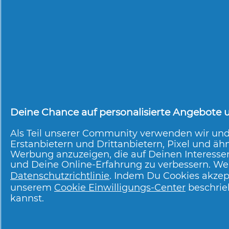
Anti-Schuppen
Shampoo x Old
Spice Wolfthorn
JETZT BEWERTEN
Deine Chance auf personalisierte Angebote un
Als Teil unserer Community verwenden wir un
Erstanbietern und Drittanbietern, Pixel und ähn
Neueste Artikel
Werbung anzuzeigen, die auf Deinen Interesse
und Deine Online-Erfahrung zu verbessern. Wei
Datenschutzrichtlinie
. Indem Du Cookies akzep
unserem
Cookie Einwilligungs-Center
beschrie
kannst.
Trockene Kopfhaut:
Hausmittel & Tipps f