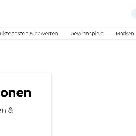
ukte testen & bewerten
Gewinnspiele
Marken
Cashb
Lieblings
sparen