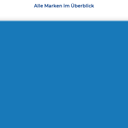
Alle Marken im Überblick
4.7
4.9
Herbal Essences
Herbal Essence