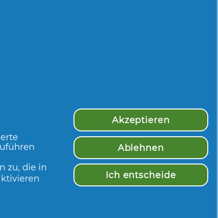
ng
Clinical Kühle
Weichspül
Minze
Luftfrisch
Landwies
JETZT BEWERTEN
JETZT BEWERT
Akzeptieren
ierte
zuführen
Ablehnen
 zu, die in
Ich entscheide
ktivieren
nen Tampon über