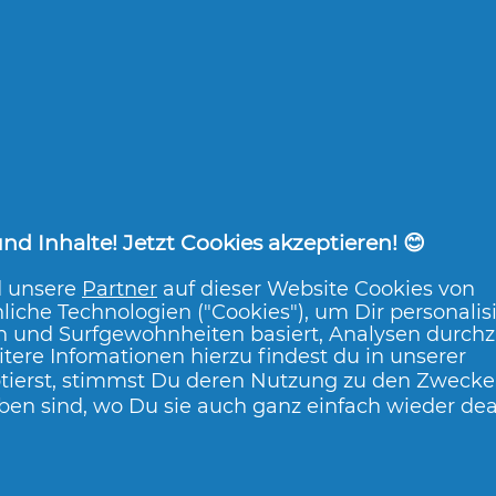
Fiji Shampoo
Fiji Pflegespülu
JETZT BEWERTEN
JETZT BEWERTEN
d Inhalte! Jetzt Cookies akzeptieren! 😊
d unsere
Partner
auf dieser Website Cookies von
liche Technologien ("Cookies"), um Dir personalis
n und Surfgewohnheiten basiert, Analysen durch
tere Infomationen hierzu findest du in unserer
tierst, stimmst Du deren Nutzung zu den Zwecken
ben sind, wo Du sie auch ganz einfach wieder dea
Glänzendes Geschirr,
Ei
ür