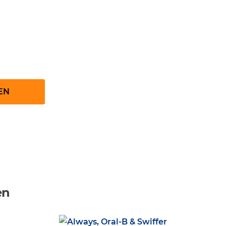
llen
EN
en