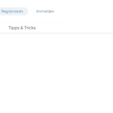
Registrieren
Anmelden
Tipps & Tricks
ack-Aktionen
marken shoppen &
Ne