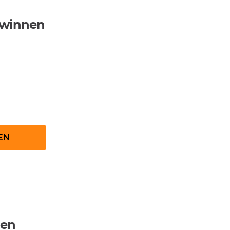
ewinnen
werden
EN
nen