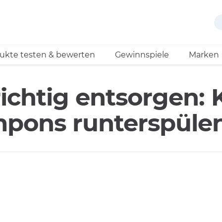
ukte testen & bewerten
Gewinnspiele
Marken
chtig entsorgen: 
pons runterspüle