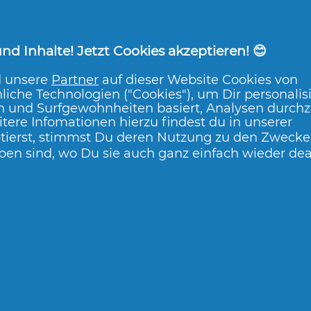
tig verstaut
werden, bis sich ein
d Inhalte! Jetzt Cookies akzeptieren! 😊
ine Umstellung für dich. Aber denke
d unsere
Partner
auf dieser Website Cookies von
Wissen darüber, wie du deinen
liche Technologien ("Cookies"), um Dir personalis
n und Surfgewohnheiten basiert, Analysen durch
st, den Unterschied macht: Indem
tere Infomationen hierzu findest du in unserer
o herunterspülst, trägst du auch
tierst, stimmst Du deren Nutzung zu den Zwecken
ben sind, wo Du sie auch ganz einfach wieder dea