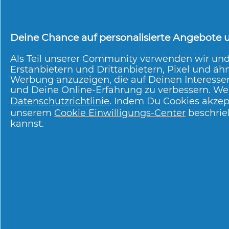
Tüten kann der
Tampon kurzzei
Mülleimer findet.
Deine Chance auf personalisierte Angebote un
Vielleicht bedeutet das jetzt e
Als Teil unserer Community verwenden wir un
daran, dass dein neu erlerntes 
Erstanbietern und Drittanbietern, Pixel und ähn
Werbung anzuzeigen, die auf Deinen Interesse
Tampon richtig entsorgen kann
und Deine Online-Erfahrung zu verbessern. Wei
du Hygieneprodukte nicht im Kl
Datenschutzrichtlinie
. Indem Du Cookies akzep
zum
Schutz der Umwelt bei!
unserem
Cookie Einwilligungs-Center
beschrie
kannst.
Über P & G