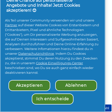
Deine Chance auf personalisierte
Angebote und Inhalte! Jetzt Cookies
akzeptieren! 😊
Als Teil unserer Community verwenden wir und unsere
Meine Daten
Geschäftsbedingungen
Partner
auf dieser Website Cookies von Erstanbietern und
Drittanbietern, Pixel und ähnliche Technologien
Erklärung zur Barrierefreiheit
Datenschutz
("Cookies"), um Dir personalisierte Werbung anzuzeigen,
Impressum
Über Cookies
Sitemap
die auf Deinen Interessen und Surfgewohnheiten basiert,
Analysen durchzuführen und Deine Online-Erfahrung zu
© 2026 Procter & Gamble. Alle Rechte vorbehalten. Der
verbessern. Weitere Infomationen hierzu findest du in
Gebrauch und Zugang zu den Informationen auf dieser
unserer
Datenschutzrichtlinie
. Indem Du Cookies
Seite unterliegen unseren Nutzungsbedingungen.
akzeptierst, stimmst Du deren Nutzung zu den Zwecken
zu, die in unserem
Cookie Einwilligungs-Center
beschrieben sind, wo Du sie auch ganz einfach wieder
deaktivieren kannst.
Akzeptieren
Ablehnen
Ich entscheide
Meine Cookie Auswahl