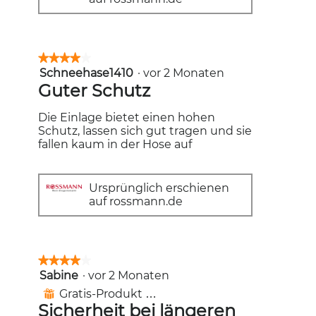
★★★★★
★★★★★
Schneehase1410
·
vor 2 Monaten
4
von
Guter Schutz
5
Sternen.
Die Einlage bietet einen hohen
Schutz, lassen sich gut tragen und sie
fallen kaum in der Hose auf
Ursprünglich erschienen
auf rossmann.de
★★★★★
★★★★★
Sabine
·
vor 2 Monaten
4
von
Gratis-Produkt erhalten
⊞
5
Sicherheit bei längeren
Sternen.