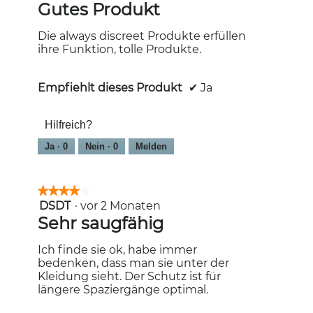
Gutes Produkt
Sternen.
Die always discreet Produkte erfüllen
ihre Funktion, tolle Produkte.
Empfiehlt dieses Produkt
✔
Ja
Hilfreich?
Ja ·
0
Nein ·
0
Melden
★★★★★
★★★★★
DSDT
·
vor 2 Monaten
4
von
Sehr saugfähig
5
Sternen.
Ich finde sie ok, habe immer
bedenken, dass man sie unter der
Kleidung sieht. Der Schutz ist für
längere Spaziergänge optimal.