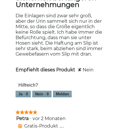
Unternehmungen
Die Einlagen sind zwar sehr groß,
aber der Urin sammelt sich nur in der
Mitte, so dass die Größe eigentlich
keine Rolle spielt. Ich habe immer die
Befürchtung, dass man sie unter
Hosen sieht. Die Haftung am Slip ist
sehr stark, beim abziehen sind immer
Gewebefasern vom Slip mit dran.
Empfiehlt dieses Produkt
✘
Nein
Hilfreich?
Ja ·
0
Nein ·
0
Melden
★★★★★
★★★★★
Petra
·
vor 2 Monaten
5
von
Gratis-Produkt erhalten
⊞
5