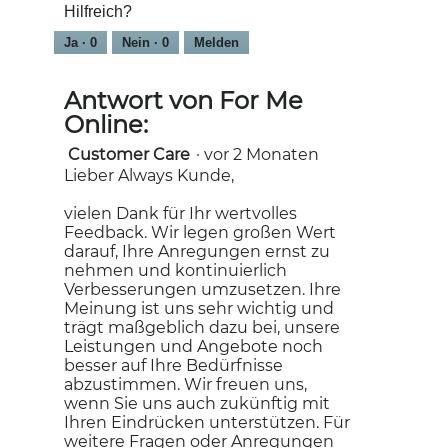
Hilfreich?
1
t
e
o
.
i
r
M
Ja ·
0
Nein ·
0
Melden
o
t
i
n
u
t
w
n
d
Antwort von For Me
i
g
i
Online:
r
z
e
d
u
s
Customer Care
·
vor 2 Monaten
e
F
e
Lieber Always Kunde,
i
o
r
n
t
A
vielen Dank für Ihr wertvolles
m
o
k
Feedback. Wir legen großen Wert
o
2
t
darauf, Ihre Anregungen ernst zu
d
.
i
nehmen und kontinuierlich
a
o
Verbesserungen umzusetzen. Ihre
l
n
Meinung ist uns sehr wichtig und
e
w
trägt maßgeblich dazu bei, unsere
s
i
Leistungen und Angebote noch
D
r
besser auf Ihre Bedürfnisse
i
d
abzustimmen. Wir freuen uns,
a
e
wenn Sie uns auch zukünftig mit
l
i
Ihren Eindrücken unterstützen. Für
o
n
weitere Fragen oder Anregungen