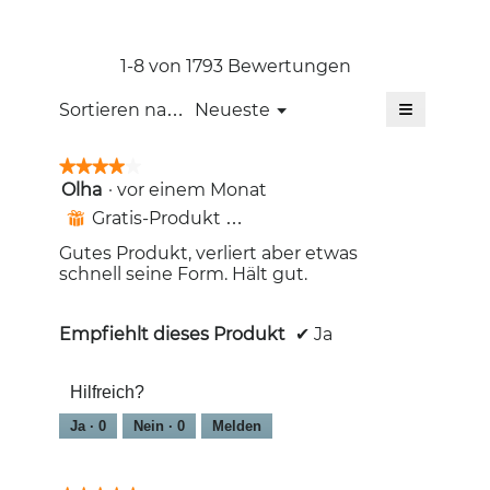
Bewertung:
4.4
von
1-8 von 1793 Bewertungen
5.
≡
Menü
Sortieren nach:
Neueste
▼
Wenn
Sie
auf
★★★★★
★★★★★
die
Olha
·
vor einem Monat
4
folgende
Schaltfläc
von
Gratis-Produkt erhalten
⊞
klicken,
5
wird
Sternen.
Gutes Produkt, verliert aber etwas
der
unten
schnell seine Form. Hält gut.
aufgeführt
Inhalt
aktualisiert
Empfiehlt dieses Produkt
✔
Ja
Hilfreich?
Ja ·
0
Nein ·
0
Melden