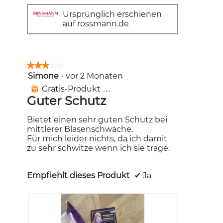
Ursprünglich erschienen
auf rossmann.de
★★★★★
★★★★★
Simone
·
vor 2 Monaten
3
von
Gratis-Produkt erhalten
⊞
5
Guter Schutz
Sternen.
Bietet einen sehr guten Schutz bei
mittlerer Blasenschwäche.
Für mich leider nichts, da ich damit
zu sehr schwitze wenn ich sie trage.
Empfiehlt dieses Produkt
✔
Ja