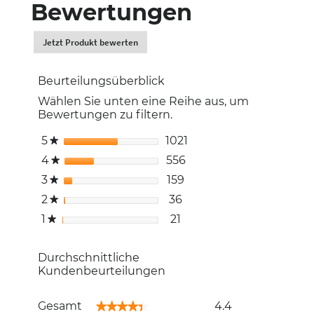
Bewertungen
Jetzt Produkt bewerten
.
Dadurch
werden
Beurteilungsüberblick
Sie
zur
Wählen Sie unten eine Reihe aus, um
Login-
Bewertungen zu filtern.
Seite
weitergeleitet.
5
Sterne
1021
1021 Bewertungen mit
Auswählen, um nach Be
★
4
Sterne
556
556 Bewertungen mit 
Auswählen, um nach Be
★
3
Sterne
159
159 Bewertungen mit 3
Auswählen, um nach Be
★
2
Sterne
36
36 Bewertungen mit 2 
Auswählen, um nach Be
★
1
Sterne
21
21 Bewertungen mit 1 S
Auswählen, um nach Bew
★
Durchschnittliche
Kundenbeurteilungen
Gesamt,
Gesamt
4.4
★★★★★
★★★★★
Durchschnittliche