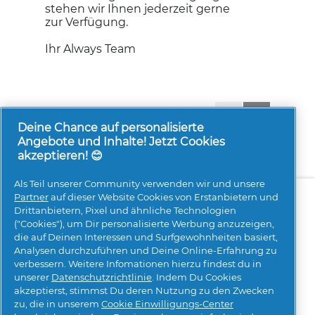
g
m
stehen wir Ihnen jederzeit gerne
f
o
zur Verfügung.
e
d
l
a
Ihr Always Team
d
l
g
e
e
s
ö
D
f
i
1-8 von 1793 Bewertungen
Zurück
◄
Weiter
►
f
a
Reviews
Reviews
Deine Chance auf personalisierte
n
l
Angebote und Inhalte! Jetzt Cookies
e
o
akzeptieren! 😊
t
g
.
f
Als Teil unserer Community verwenden wir und unsere
Über uns
Kontakt
pg.com besuchen
e
Partner
auf dieser Website Cookies von Erstanbietern und
l
Drittanbietern, Pixel und ähnliche Technologien
d
Mehr Inspiration
("Cookies"), um Dir personalisierte Werbung anzuzeigen,
g
die auf Deinen Interessen und Surfgewohnheiten basiert,
e
Analysen durchzuführen und Deine Online-Erfahrung zu
ö
verbessern. Weitere Infomationen hierzu findest du in
f
unserer
Datenschutzrichtlinie
. Indem Du Cookies
f
akzeptierst, stimmst Du deren Nutzung zu den Zwecken
n
zu, die in unserem
Cookie Einwilligungs-Center
e