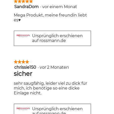
★★★★★
★★★★★
SandraDom
·
vor einem Monat
5
von
Mega Produkt, meine freundin liebt
5
es♥
Sternen.
Ursprünglich erschienen
auf rossmann.de
★★★★★
★★★★★
chrissie150
·
vor 2 Monaten
4
von
sicher
5
Sternen.
sehr saugfähig, leider viel zu dick für
mich, ich benötige so eine dicke
Einlage nicht.
Ursprünglich erschienen
auf rossmann.de