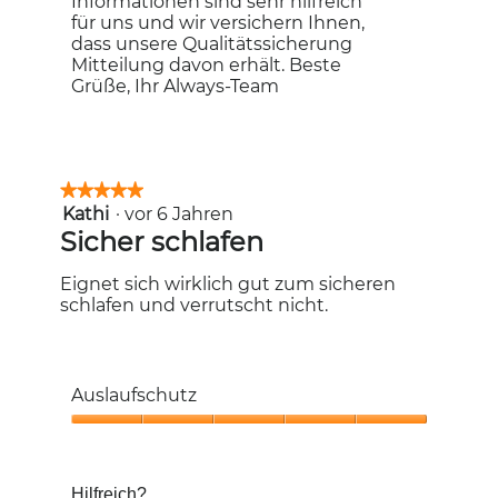
Informationen sind sehr hilfreich
für uns und wir versichern Ihnen,
dass unsere Qualitätssicherung
Mitteilung davon erhält. Beste
Grüße, Ihr Always-Team
★★★★★
★★★★★
Kathi
·
vor 6 Jahren
5
von
Sicher schlafen
5
Sternen.
Eignet sich wirklich gut zum sicheren
schlafen und verrutscht nicht.
Auslaufschutz
Auslaufschutz,
5
von
Hilfreich?
5