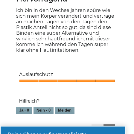
5
Sternen.
ich bin in den Wechseljahren spüre wie
sich mein Körper verändert und vertrage
an machen Tagen von den Tagen den
Plastik Anteil nicht so gut, da sind diese
Binden eine super Alternative und
wirklich sehr hautfreundlich, mit dieser
komme ich während den Tagen super
klar ohne Hautirritationen.
Auslaufschutz
Auslaufschutz,
5
von
Hilfreich?
5
Ja ·
0
Nein ·
0
Melden
1-8 von 95 Bewertungen
Zurück
◄
Weiter
►