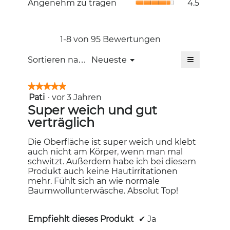
Angenehm zu tragen
4.5
5.
Bewertung
von
zu
4
5.
tragen,
von
Durchschni
5.
Bewertung
1-8 von 95 Bewertungen
4.5
≡
von
Menü
Sortieren nach:
Neueste
▼
5.
Wenn
Sie
auf
★★★★★
★★★★★
die
Pati
·
vor 3 Jahren
5
folgende
Schaltfläc
von
Super weich und gut
klicken,
5
verträglich
wird
Sternen.
der
unten
aufgeführt
Die Oberfläche ist super weich und klebt
Inhalt
auch nicht am Körper, wenn man mal
aktualisiert
schwitzt. Außerdem habe ich bei diesem
Produkt auch keine Hautirritationen
mehr. Fühlt sich an wie normale
Baumwollunterwäsche. Absolut Top!
Empfiehlt dieses Produkt
✔
Ja