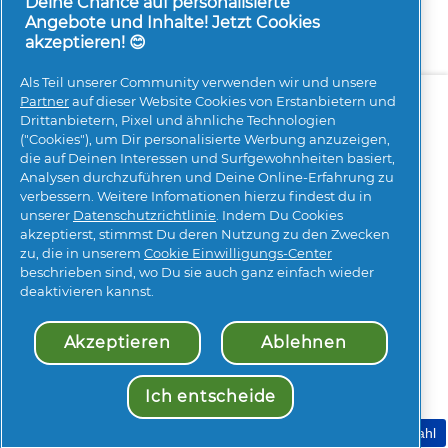
Reviews
Reviews
Deine Chance auf personalisierte
Angebote und Inhalte! Jetzt Cookies
akzeptieren! 😊
Als Teil unserer Community verwenden wir und unsere
Über uns
Kontakt
pg.com besuchen
Partner
auf dieser Website Cookies von Erstanbietern und
Drittanbietern, Pixel und ähnliche Technologien
Mehr Inspiration
("Cookies"), um Dir personalisierte Werbung anzuzeigen,
die auf Deinen Interessen und Surfgewohnheiten basiert,
Analysen durchzuführen und Deine Online-Erfahrung zu
verbessern. Weitere Infomationen hierzu findest du in
unserer
Datenschutzrichtlinie
. Indem Du Cookies
akzeptierst, stimmst Du deren Nutzung zu den Zwecken
zu, die in unserem
Cookie Einwilligungs-Center
beschrieben sind, wo Du sie auch ganz einfach wieder
Meine Daten
Geschäftsbedingungen
deaktivieren kannst.
Erklärung zur Barrierefreiheit
Datenschutz
Impressum
Über Cookies
Sitemap
Akzeptieren
Ablehnen
© 2026 Procter & Gamble. Alle Rechte vorbehalten. Der
Gebrauch und Zugang zu den Informationen auf dieser
Ich entscheide
Seite unterliegen unseren Nutzungsbedingungen.
Meine Cookie Auswahl