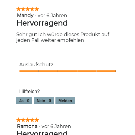
★★★★★
★★★★★
Mandy
·
vor 6 Jahren
5
von
Hervorragend
5
Sternen.
Sehr gut.Ich würde dieses Produkt auf
jeden Fall weiter empfehlen
Auslaufschutz
Auslaufschutz,
5
von
Hilfreich?
5
Ja ·
0
Nein ·
0
Melden
★★★★★
★★★★★
Ramona
·
vor 6 Jahren
5
von
Hervorragend