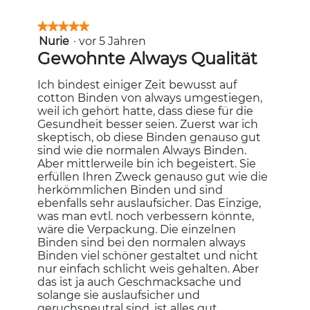
★★★★★
★★★★★
Nurie
·
vor 5 Jahren
5
von
Gewohnte Always Qualität
5
Sternen.
Ich bindest einiger Zeit bewusst auf
cotton Binden von always umgestiegen,
weil ich gehört hatte, dass diese für die
Gesundheit besser seien. Zuerst war ich
skeptisch, ob diese Binden genauso gut
sind wie die normalen Always Binden.
Aber mittlerweile bin ich begeistert. Sie
erfüllen Ihren Zweck genauso gut wie die
herkömmlichen Binden und sind
ebenfalls sehr auslaufsicher. Das Einzige,
was man evtl. noch verbessern könnte,
wäre die Verpackung. Die einzelnen
Binden sind bei den normalen always
Binden viel schöner gestaltet und nicht
nur einfach schlicht weis gehalten. Aber
das ist ja auch Geschmacksache und
solange sie auslaufsicher und
geruchsneutral sind, ist alles gut.