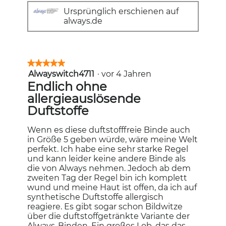
Ursprünglich erschienen auf
always.de
★★★★★
★★★★★
Alwayswitch4711
·
vor 4 Jahren
5
von
Endlich ohne
5
allergieauslösende
Sternen.
Duftstoffe
Wenn es diese duftstofffreie Binde auch
in Größe 5 geben würde, wäre meine Welt
perfekt. Ich habe eine sehr starke Regel
und kann leider keine andere Binde als
die von Always nehmen. Jedoch ab dem
zweiten Tag der Regel bin ich komplett
wund und meine Haut ist offen, da ich auf
synthetische Duftstoffe allergisch
reagiere. Es gibt sogar schon Bildwitze
über die duftstoffgetränkte Variante der
Always-Binden. Ein großes Lob, das das