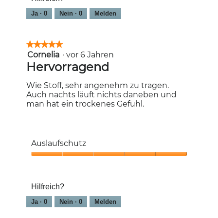
Ja ·
0
Nein ·
0
Melden
★★★★★
★★★★★
Cornelia
·
vor 6 Jahren
5
von
Hervorragend
5
Sternen.
Wie Stoff, sehr angenehm zu tragen.
Auch nachts läuft nichts daneben und
man hat ein trockenes Gefühl.
Auslaufschutz
Auslaufschutz,
5
von
Hilfreich?
5
Ja ·
0
Nein ·
0
Melden