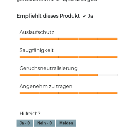
Empfiehlt dieses Produkt
✔
Ja
Auslaufschutz
Auslaufschutz,
5
Saugfähigkeit
von
5
Saugfähigkeit,
5
Geruchsneutralisierung
von
5
Geruchsneutralisierung,
4
Angenehm zu tragen
von
5
Angenehm
zu
tragen,
Hilfreich?
5
von
Ja ·
0
Nein ·
0
Melden
5