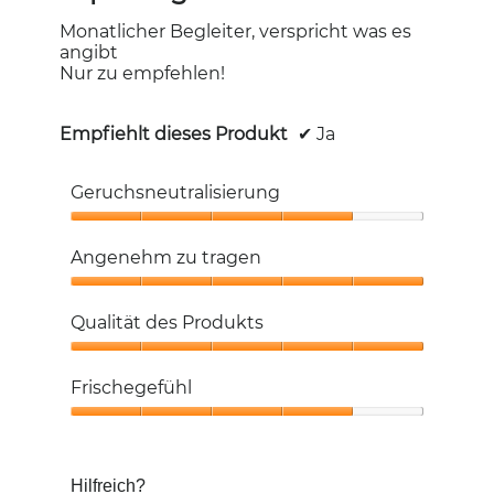
Monatlicher Begleiter, verspricht was es
angibt
Nur zu empfehlen!
Empfiehlt dieses Produkt
✔
Ja
Geruchsneutralisierung
Geruchsneutralisierung,
4
Angenehm zu tragen
von
5
Angenehm
zu
Qualität des Produkts
tragen,
5
Qualität
von
des
Frischegefühl
5
Produkts,
5
Frischegefühl,
von
4
5
von
Hilfreich?
5