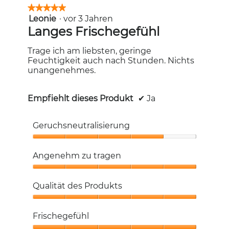
★★★★★
★★★★★
Leonie
·
vor 3 Jahren
5
von
Langes Frischegefühl
5
Sternen.
Trage ich am liebsten, geringe
Feuchtigkeit auch nach Stunden. Nichts
unangenehmes.
Empfiehlt dieses Produkt
✔
Ja
Geruchsneutralisierung
Geruchsneutralisierung,
4
Angenehm zu tragen
von
5
Angenehm
zu
Qualität des Produkts
tragen,
5
Qualität
von
des
Frischegefühl
5
Produkts,