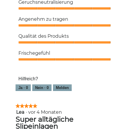
Geruchsneutralisierung
Geruchsneutralisierung,
5
Angenehm zu tragen
von
5
Angenehm
zu
Qualität des Produkts
tragen,
5
Qualität
von
des
Frischegefühl
5
Produkts,
5
Frischegefühl,
von
5
5
von
Hilfreich?
5
Ja ·
0
Nein ·
0
Melden
★★★★★
★★★★★
Lea
·
vor 4 Monaten
5
von
Super alltägliche
5
Slipeinlagen
Sternen.