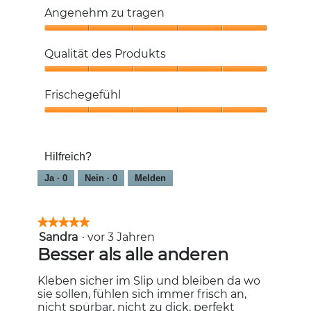
5
Angenehm zu tragen
von
5
Angenehm
zu
Qualität des Produkts
tragen,
5
Qualität
von
des
Frischegefühl
5
Produkts,
5
Frischegefühl,
von
5
5
von
Hilfreich?
5
Ja ·
0
Nein ·
0
Melden
★★★★★
★★★★★
Sandra
·
vor 3 Jahren
5
von
Besser als alle anderen
5
Sternen.
Kleben sicher im Slip und bleiben da wo
sie sollen, fühlen sich immer frisch an,
nicht spürbar, nicht zu dick, perfekt