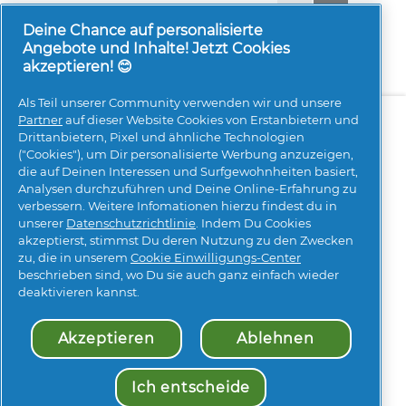
1-8 von 775 Bewertungen
Zurück
◄
Weiter
►
Reviews
Reviews
Deine Chance auf personalisierte
Angebote und Inhalte! Jetzt Cookies
akzeptieren! 😊
Als Teil unserer Community verwenden wir und unsere
Über uns
Kontakt
pg.com besuchen
Partner
auf dieser Website Cookies von Erstanbietern und
Drittanbietern, Pixel und ähnliche Technologien
Mehr Inspiration
("Cookies"), um Dir personalisierte Werbung anzuzeigen,
die auf Deinen Interessen und Surfgewohnheiten basiert,
Analysen durchzuführen und Deine Online-Erfahrung zu
verbessern. Weitere Infomationen hierzu findest du in
unserer
Datenschutzrichtlinie
. Indem Du Cookies
akzeptierst, stimmst Du deren Nutzung zu den Zwecken
zu, die in unserem
Cookie Einwilligungs-Center
beschrieben sind, wo Du sie auch ganz einfach wieder
Meine Daten
Geschäftsbedingungen
deaktivieren kannst.
Erklärung zur Barrierefreiheit
Datenschutz
Impressum
Über Cookies
Sitemap
Akzeptieren
Ablehnen
© 2026 Procter & Gamble. Alle Rechte vorbehalten. Der
Gebrauch und Zugang zu den Informationen auf dieser
Ich entscheide
Seite unterliegen unseren Nutzungsbedingungen.