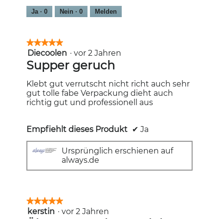
Ja ·
0
Nein ·
0
Melden
★★★★★
★★★★★
Diecoolen
·
vor 2 Jahren
5
von
Supper geruch
5
Sternen.
Klebt gut verrutscht nicht richt auch sehr
gut tolle fabe Verpackung dieht auch
richtig gut und professionell aus
Empfiehlt dieses Produkt
✔
Ja
Ursprünglich erschienen auf
always.de
★★★★★
★★★★★
kerstin
·
vor 2 Jahren
5