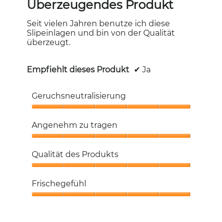
von
Überzeugendes Produkt
5
Sternen.
Seit vielen Jahren benutze ich diese
Slipeinlagen und bin von der Qualität
überzeugt.
Empfiehlt dieses Produkt
✔
Ja
Geruchsneutralisierung
Geruchsneutralisierung,
5
Angenehm zu tragen
von
5
Angenehm
zu
Qualität des Produkts
tragen,
5
Qualität
von
des
Frischegefühl
5
Produkts,
5
Frischegefühl,
von
5
5
von