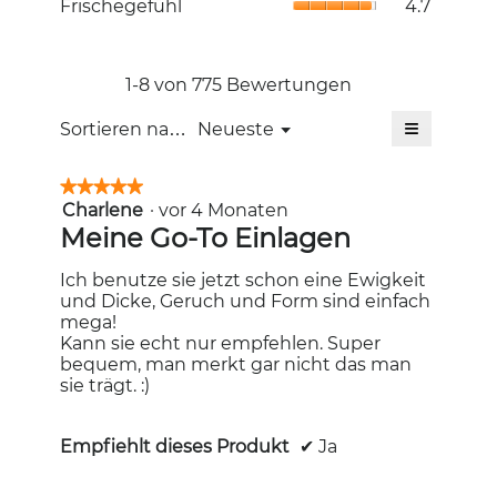
Frischegefühl
4.7
5.
Produkts,
Bewertung
Durchschni
Durchschni
4.9
Bewertung
Bewertung
von
4.7
4.8
5.
von
1-8 von 775 Bewertungen
von
5.
5.
≡
Menü
Sortieren nach:
Neueste
▼
Wenn
Sie
auf
★★★★★
★★★★★
die
Charlene
·
vor 4 Monaten
5
folgende
Schaltfläc
von
Meine Go-To Einlagen
klicken,
5
wird
Sternen.
der
Ich benutze sie jetzt schon eine Ewigkeit
unten
und Dicke, Geruch und Form sind einfach
aufgeführt
Inhalt
mega!
aktualisiert
Kann sie echt nur empfehlen. Super
bequem, man merkt gar nicht das man
sie trägt. :)
Empfiehlt dieses Produkt
✔
Ja