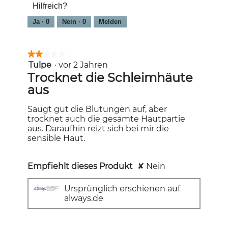
Hilfreich?
5
Ja ·
0
Nein ·
0
Melden
★★★★★
★★★★★
Tulpe
·
vor 2 Jahren
2
von
Trocknet die Schleimhäute
5
aus
Sternen.
Saugt gut die Blutungen auf, aber
trocknet auch die gesamte Hautpartie
aus. Daraufhin reizt sich bei mir die
sensible Haut.
Empfiehlt dieses Produkt
✘
Nein
Ursprünglich erschienen auf
always.de