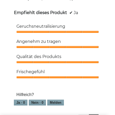
Empfiehlt dieses Produkt
✔
Ja
Geruchsneutralisierung
Geruchsneutralisierung,
5
Angenehm zu tragen
von
5
Angenehm
zu
Qualität des Produkts
tragen,
5
Qualität
von
des
Frischegefühl
5
Produkts,
5
Frischegefühl,
von
5
5
von
Hilfreich?
5
Ja ·
0
Nein ·
0
Melden