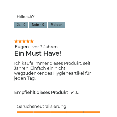
5
Frischegefühl,
von
5
5
von
Hilfreich?
5
Ja ·
0
Nein ·
0
Melden
★★★★★
★★★★★
Eugen
·
vor 3 Jahren
5
von
Ein Must Have!
5
Sternen.
Ich kaufe immer dieses Produkt, seit
Jahren. Einfach ein nicht
wegzudenkendes Hygieneartikel für
jeden Tag.
Empfiehlt dieses Produkt
✔
Ja
Geruchsneutralisierung
Geruchsneutralisierung,