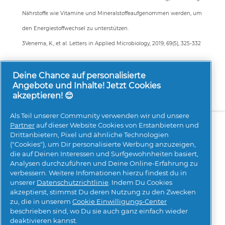
Nährstoffe wie Vitamine und Mineralstoffeaufgenommen werden, um
den Energiestoffwechsel zu unterstützen.
3Venema, K., et al. Letters in Applied Microbiology, 2019; 69(5), 325-332
Deine Chance auf personalisierte
Angebote und Inhalte! Jetzt Cookies
akzeptieren! 😊
Als Teil unserer Community verwenden wir und unsere
Über uns
Kontakt
pg.com besuchen
Partner
auf dieser Website Cookies von Erstanbietern und
Drittanbietern, Pixel und ähnliche Technologien
Mehr Inspiration
("Cookies"), um Dir personalisierte Werbung anzuzeigen,
die auf Deinen Interessen und Surfgewohnheiten basiert,
Analysen durchzuführen und Deine Online-Erfahrung zu
verbessern. Weitere Infomationen hierzu findest du in
unserer
Datenschutzrichtlinie
. Indem Du Cookies
akzeptierst, stimmst Du deren Nutzung zu den Zwecken
zu, die in unserem
Cookie Einwilligungs-Center
beschrieben sind, wo Du sie auch ganz einfach wieder
Meine Daten
Geschäftsbedingungen
deaktivieren kannst.