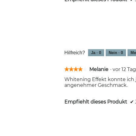
Hilfreich?
Ja ·
0
Nein ·
0
Me
Melanie
·
vor 12 T
★★★★★
★★★★★
4
Whitening Effekt konnte ich j
von
angenehmer Geschmack.
5
Sternen.
Empfiehlt dieses Produkt
✔