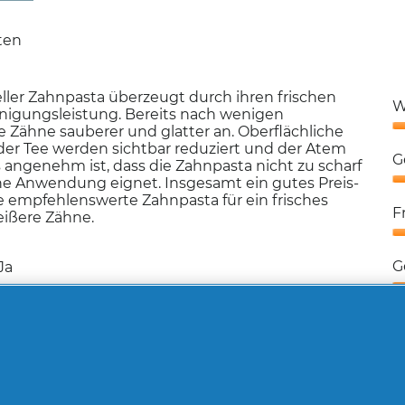
5
aten
ller Zahnpasta überzeugt durch ihren frischen
W
igungsleistung. Bereits nach wenigen
 Zähne sauberer und glatter an. Oberflächliche
W
der Tee werden sichtbar reduziert und der Atem
E
G
s angenehm ist, dass die Zahnpasta nicht zu scharf
5
iche Anwendung eignet. Insgesamt ein gutes Preis-
v
G
e empfehlenswerte Zahnpasta für ein frisches
5
Z
F
ißere Zähne.
5
v
F
5
5
G
Ja
v
5
G
5
v
lden
5
Monaten