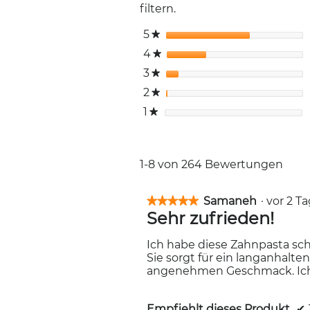
filtern.
5
Sterne
★
4
Sterne
★
3
Sterne
★
2
Sterne
★
1
Sterne
★
1-8 von 264 Bewertungen
Samaneh
·
vor 2 
★★★★★
★★★★★
Sehr zufrieden!
5
von
5
Ich habe diese Zahnpasta sch
Sternen.
Sie sorgt für ein langanhalte
angenehmen Geschmack. Ich k
Empfiehlt dieses Produkt
✔