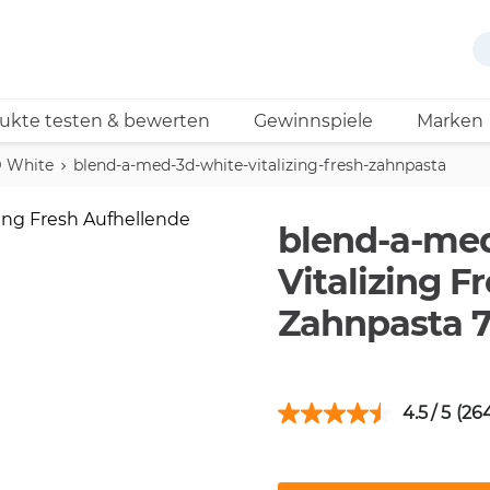
ukte testen & bewerten
Gewinnspiele
Marken
 White
blend-a-med-3d-white-vitalizing-fresh-zahnpasta
blend-a-me
Vitalizing F
Zahnpasta 7
4.5
(26