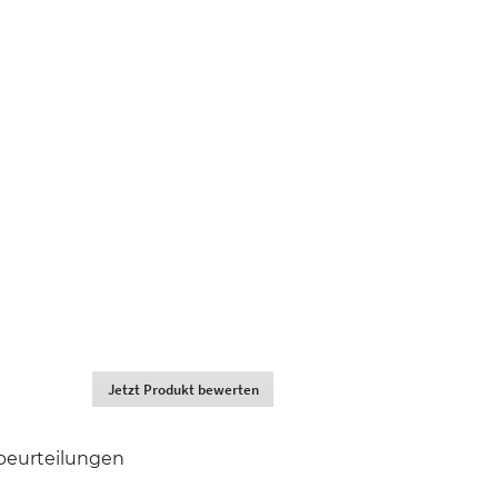
Jetzt Produkt bewerten
.
Dadurch
werden
Sie
beurteilungen
zur
Login-