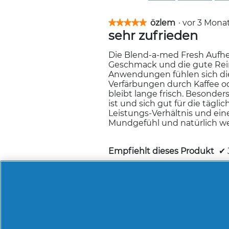
özlem
·
vor 3 Mon
★★★★★
★★★★★
sehr zufrieden
5
von
5
Die Blend-a-med Fresh Aufhe
Sternen.
Geschmack und die gute Rein
Anwendungen fühlen sich die
Verfärbungen durch Kaffee o
bleibt lange frisch. Besonder
ist und sich gut für die tägl
Leistungs-Verhältnis und ein
Mundgefühl und natürlich we
Empfiehlt dieses Produkt
✔
Hilfreich?
Ja ·
0
Nein ·
0
Me
Margarita
·
vor 4 
★★★★★
★★★★★