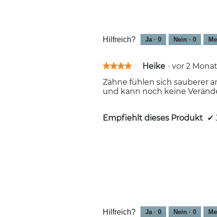
Hilfreich?
Ja ·
0
Nein ·
0
Me
Heike
·
vor 2 Mon
★★★★★
★★★★★
4
Zähne fühlen sich sauberer a
von
und kann noch keine Veränd
5
Sternen.
Empfiehlt dieses Produkt
✔
Hilfreich?
Ja ·
0
Nein ·
0
Me