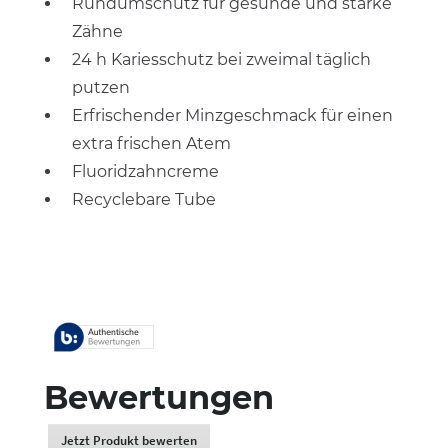
Rundumschutz für gesunde und starke
Zähne
24 h Kariesschutz bei zweimal täglich
putzen
Erfrischender Minzgeschmack für einen
extra frischen Atem
Fluoridzahncreme
Recyclebare Tube
Bewertungen
Jetzt Produkt bewerten
.