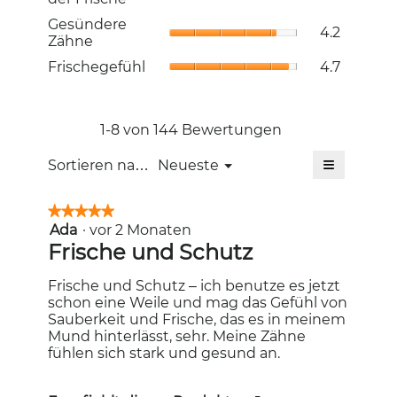
5.
Frische,
von
Gesündere
Gesündere
Durchschni
4.2
5.
Zähne,
Zähne
Bewertung
Durchschni
4.6
Frischegef
Frischegefühl
4.7
Bewertung
von
Durchschni
4.2
5.
Bewertung
von
4.7
5.
von
1-8 von 144 Bewertungen
5.
≡
Menü
Sortieren nach:
Neueste
▼
Wenn
Sie
auf
★★★★★
★★★★★
die
Ada
·
vor 2 Monaten
5
folgende
Schaltfläc
von
Frische und Schutz
klicken,
5
wird
Sternen.
der
Frische und Schutz – ich benutze es jetzt
unten
schon eine Weile und mag das Gefühl von
aufgeführt
Inhalt
Sauberkeit und Frische, das es in meinem
aktualisiert
Mund hinterlässt, sehr. Meine Zähne
fühlen sich stark und gesund an.