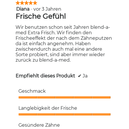
★★★★★
★★★★★
Diana
·
vor 3 Jahren
5
von
Frische Gefühl
5
Sternen.
Wir benutzen schon seit Jahren blend-a-
med Extra Frisch. Wir finden den
Frischeeffekt der nach dem Zähneputzen
da ist einfach angenehm. Haben
zwischendurch auch mal eine andere
Sorte probiert, sind aber immer wieder
zurück zu blend-a-med.
Empfiehlt dieses Produkt
✔
Ja
Geschmack
Geschmack,
5
Langlebigkeit der Frische
von
5
Langlebigkeit
der
Gesündere Zähne