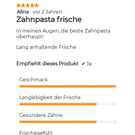
★★★★★
★★★★★
Alina
·
vor 2 Jahren
5
von
Zahnpasta frische
5
Sternen.
In meinen Augen, die beste Zahnpasta
überhaupt!
Lang anhaltende Frische
Empfiehlt dieses Produkt
✔
Ja
Geschmack
Geschmack,
5
Langlebigkeit der Frische
von
5
Langlebigkeit
der
Gesündere Zähne
Frische,
4
Gesündere
von
Zähne,
Frischegefühl