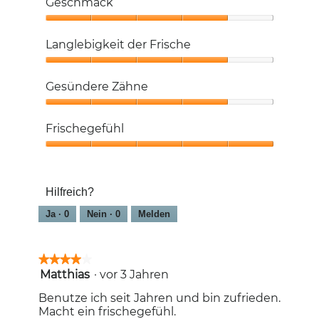
Geschmack
Geschmack,
4
Langlebigkeit der Frische
von
5
Langlebigkeit
der
Gesündere Zähne
Frische,
4
Gesündere
von
Zähne,
Frischegefühl
5
4
von
Frischegefühl,
5
5
von
Hilfreich?
5
Ja ·
0
Nein ·
0
Melden
★★★★★
★★★★★
Matthias
·
vor 3 Jahren
4
von
Benutze ich seit Jahren und bin zufrieden.
5
Macht ein frischegefühl.
Sternen.