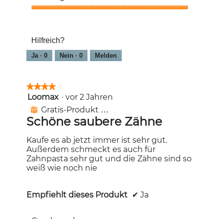
5
4
von
Frischegefühl,
5
5
von
Hilfreich?
5
Ja ·
0
Nein ·
0
Melden
★★★★★
★★★★★
Loomax
·
vor 2 Jahren
4
von
Gratis-Produkt erhalten
⊞
5
Schöne saubere Zähne
Sternen.
Kaufe es ab jetzt immer ist sehr gut.
Außerdem schmeckt es auch für
Zahnpasta sehr gut und die Zähne sind so
weiß wie noch nie
Empfiehlt dieses Produkt
✔
Ja