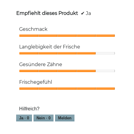
Empfiehlt dieses Produkt
✔
Ja
Geschmack
Geschmack,
5
Langlebigkeit der Frische
von
5
Langlebigkeit
der
Gesündere Zähne
Frische,
4
Gesündere
von
Zähne,
Frischegefühl
5
4
von
Frischegefühl,
5
5
von
Hilfreich?
5
Ja ·
0
Nein ·
0
Melden