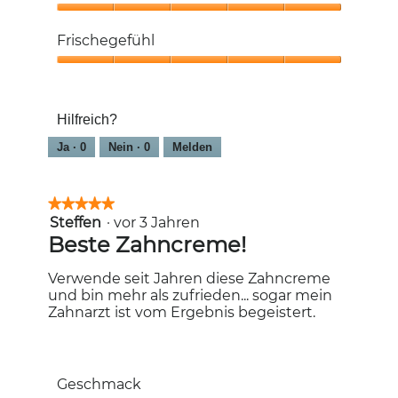
Frische,
5
Gesündere
von
Zähne,
Frischegefühl
5
5
von
Frischegefühl,
5
5
von
Hilfreich?
5
Ja ·
0
Nein ·
0
Melden
★★★★★
★★★★★
Steffen
·
vor 3 Jahren
5
von
Beste Zahncreme!
5
Sternen.
Verwende seit Jahren diese Zahncreme
und bin mehr als zufrieden... sogar mein
Zahnarzt ist vom Ergebnis begeistert.
Geschmack