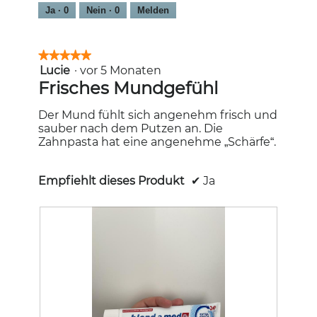
n
s
Ja ·
0
Nein ·
0
Melden
w
D
i
i
r
a
★★★★★
★★★★★
d
l
Lucie
·
vor 5 Monaten
5
e
o
von
Frisches Mundgefühl
i
g
5
n
f
Sternen.
m
Der Mund fühlt sich angenehm frisch und
e
o
sauber nach dem Putzen an. Die
l
d
Zahnpasta hat eine angenehme „Schärfe“.
d
a
g
l
e
e
Empfiehlt dieses Produkt
✔
Ja
ö
s
f
D
f
i
n
a
e
l
t
o
.
g
f
e
l