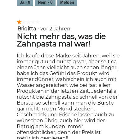
Ja ·
0
Nein ·
0
Melden
h
w
c
i
l
r
★★★★★
★★★★★
e
d
Brigitta
·
vor 2 Jahren
1
a
e
von
Nicht mehr das, was die
n
i
5
n
Zahnpasta mal war!
Sternen.
m
o
Ich kaufe diese Marke seit Jahren, weil sie
d
immer gut und günstig war, aber seit ca.
a
einem Jahr, vielleicht auch schon länger,
l
habe ich das Gefühl das Produkt wird
e
immer dünner, wahrscheinlich auch mit
s
Wasser angereichert wie bei fast allen
D
Produkten in der letzten Zeit. Jedenfalls
i
rutscht die Zahnpasta so schnell von der
a
Bürste, so schnell kann man die Bürste
l
gar nicht in den Mund stecken,
o
Geschmack und Frische lassen auch zu
g
wünschen übrig, auch hier wird der
f
Betrug am Kunden immer
e
offensichtlicher, denn der Preis ist
l
natürlich gestiegen!!