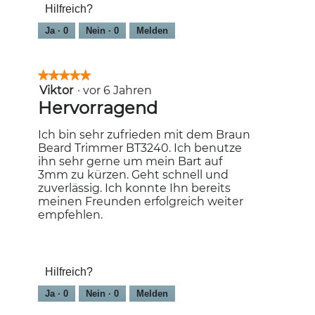
Hilfreich?
Ja ·
0
Nein ·
0
Melden
★★★★★
★★★★★
Viktor
·
vor 6 Jahren
5
von
Hervorragend
5
Sternen.
Ich bin sehr zufrieden mit dem Braun
Beard Trimmer BT3240. Ich benutze
ihn sehr gerne um mein Bart auf
3mm zu kürzen. Geht schnell und
zuverlässig. Ich konnte Ihn bereits
meinen Freunden erfolgreich weiter
empfehlen.
Hilfreich?
Ja ·
0
Nein ·
0
Melden