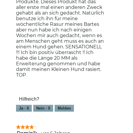
Produkte. Dieses Produkt hat das
aller erste mal einen anderen Zweck
gehabt als an sich gedacht. Natürlich
benutze ich ihn für meine
wöchentliche Rasur meines Bartes
aber nun habe ich nach einigen
Wochen mir auch gedacht, wenn es
am Menschen geht muss es auch an
einem Hund gehen. SENSATIONELL
!!! Ich bin positiv überrascht !! Ich
habe die Länge 20 MM als
Erweiterung genommen und habe
damit meinen Kleinen Hund rasiert.
TOP
Hilfreich?
Ja ·
0
Nein ·
0
Melden
★★★★★
★★★★★
4