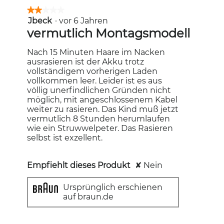
Sie
auf
★★★★★
★★★★★
die
Jbeck
·
vor 6 Jahren
2
folgende
Schaltfläc
von
vermutlich Montagsmodell
klicken,
5
wird
Sternen.
der
Nach 15 Minuten Haare im Nacken
unten
ausrasieren ist der Akku trotz
aufgeführt
Inhalt
vollständigem vorherigen Laden
aktualisiert
vollkommen leer. Leider ist es aus
völlig unerfindlichen Gründen nicht
möglich, mit angeschlossenem Kabel
weiter zu rasieren. Das Kind muß jetzt
vermutlich 8 Stunden herumlaufen
wie ein Struwwelpeter. Das Rasieren
selbst ist exzellent.
Empfiehlt dieses Produkt
✘
Nein
Ursprünglich erschienen
auf braun.de