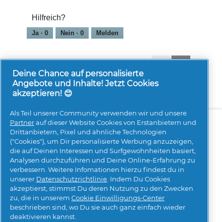
Hilfreich?
Ja ·
0
Nein ·
0
Melden
1-8 von 73 Bewertungen
Zurück
◄
Weiter
►
Reviews
Reviews
Deine Chance auf personalisierte
Angebote und Inhalte! Jetzt Cookies
akzeptieren! 😊
Als Teil unserer Community verwenden wir und unsere
Über uns
Kontakt
pg.com besuchen
Partner
auf dieser Website Cookies von Erstanbietern und
Drittanbietern, Pixel und ähnliche Technologien
Mehr Inspiration
("Cookies"), um Dir personalisierte Werbung anzuzeigen,
die auf Deinen Interessen und Surfgewohnheiten basiert,
Analysen durchzuführen und Deine Online-Erfahrung zu
verbessern. Weitere Infomationen hierzu findest du in
unserer
Datenschutzrichtlinie
. Indem Du Cookies
akzeptierst, stimmst Du deren Nutzung zu den Zwecken
zu, die in unserem
Cookie Einwilligungs-Center
beschrieben sind, wo Du sie auch ganz einfach wieder
Meine Daten
Geschäftsbedingungen
deaktivieren kannst.