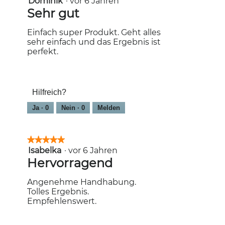
Dominik
·
vor 6 Jahren
von
Sehr gut
5
Sternen.
Einfach super Produkt. Geht alles
sehr einfach und das Ergebnis ist
perfekt.
Hilfreich?
Ja ·
0
Nein ·
0
Melden
★★★★★
★★★★★
Isabelka
·
vor 6 Jahren
5
von
Hervorragend
5
Sternen.
Angenehme Handhabung.
Tolles Ergebnis.
Empfehlenswert.