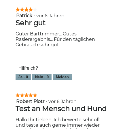
★★★★★
★★★★★
Patrick
·
vor 6 Jahren
4
von
Sehr gut
5
Sternen.
Guter Barttrimmer... Gutes
Rasierergebnis... Für den täglichen
Gebrauch sehr gut
Hilfreich?
Ja ·
0
Nein ·
0
Melden
★★★★★
★★★★★
Robert Piotr
·
vor 6 Jahren
5
von
Test an Mensch und Hund
5
Sternen.
Hallo Ihr Lieben, Ich bewerte sehr oft
und teste auch gerne immer wieder