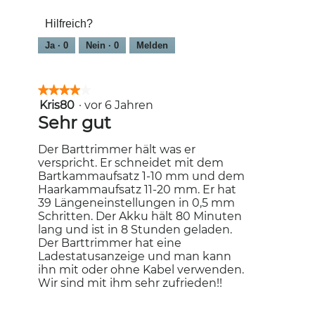
Hilfreich?
Ja ·
0
Nein ·
0
Melden
★★★★★
★★★★★
Kris80
·
vor 6 Jahren
4
von
Sehr gut
5
Sternen.
Der Barttrimmer hält was er
verspricht. Er schneidet mit dem
Bartkammaufsatz 1-10 mm und dem
Haarkammaufsatz 11-20 mm. Er hat
39 Längeneinstellungen in 0,5 mm
Schritten. Der Akku hält 80 Minuten
lang und ist in 8 Stunden geladen.
Der Barttrimmer hat eine
Ladestatusanzeige und man kann
ihn mit oder ohne Kabel verwenden.
Wir sind mit ihm sehr zufrieden!!