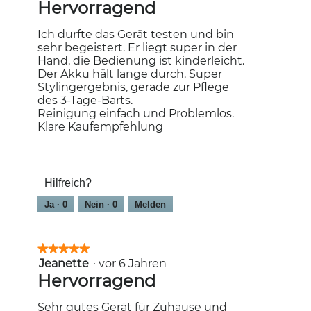
von
Hervorragend
5
Sternen.
Ich durfte das Gerät testen und bin
sehr begeistert. Er liegt super in der
Hand, die Bedienung ist kinderleicht.
Der Akku hält lange durch. Super
Stylingergebnis, gerade zur Pflege
des 3-Tage-Barts.
Reinigung einfach und Problemlos.
Klare Kaufempfehlung
Hilfreich?
Ja ·
0
Nein ·
0
Melden
★★★★★
★★★★★
Jeanette
·
vor 6 Jahren
5
von
Hervorragend
5
Sternen.
Sehr gutes Gerät für Zuhause und