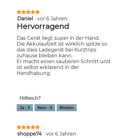
★★★★★
★★★★★
Daniel
·
vor 6 Jahren
5
von
Hervorragend
5
Sternen.
Das Gerät liegt super in der Hand.
Die Akkulaufzeit ist wirklich spitze so
das dass Ladegerät bei Kurztrips
zuhause bleiben kann.
Er macht einen sauberen Schnitt und
ist selbst erklärend in der
Handhabung.
Hilfreich?
Ja ·
0
Nein ·
0
Melden
★★★★★
★★★★★
shoppe74
·
vor 6 Jahren
5