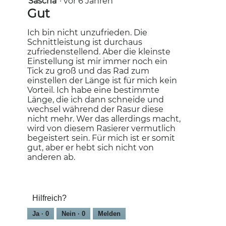
Sascha
·
vor 6 Jahren
von
Gut
5
Sternen.
Ich bin nicht unzufrieden. Die
Schnittleistung ist durchaus
zufriedenstellend. Aber die kleinste
Einstellung ist mir immer noch ein
Tick zu groß und das Rad zum
einstellen der Länge ist für mich kein
Vorteil. Ich habe eine bestimmte
Länge, die ich dann schneide und
wechsel während der Rasur diese
nicht mehr. Wer das allerdings macht,
wird von diesem Rasierer vermutlich
begeistert sein. Für mich ist er somit
gut, aber er hebt sich nicht von
anderen ab.
Hilfreich?
Ja ·
0
Nein ·
0
Melden