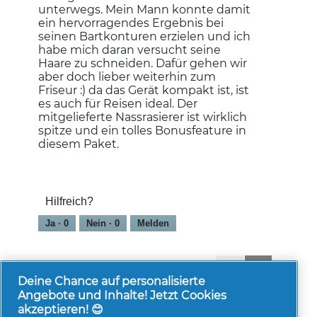
unterwegs. Mein Mann konnte damit
ein hervorragendes Ergebnis bei
seinen Bartkonturen erzielen und ich
habe mich daran versucht seine
Haare zu schneiden. Dafür gehen wir
aber doch lieber weiterhin zum
Friseur :) da das Gerät kompakt ist, ist
es auch für Reisen ideal. Der
mitgelieferte Nassrasierer ist wirklich
spitze und ein tolles Bonusfeature in
diesem Paket.
Hilfreich?
Ja ·
0
Nein ·
0
Melden
1-8 von 65 Bewertungen
Zurück
◄
Weiter
►
Reviews
Reviews
Deine Chance auf personalisierte
Angebote und Inhalte! Jetzt Cookies
akzeptieren! 😊