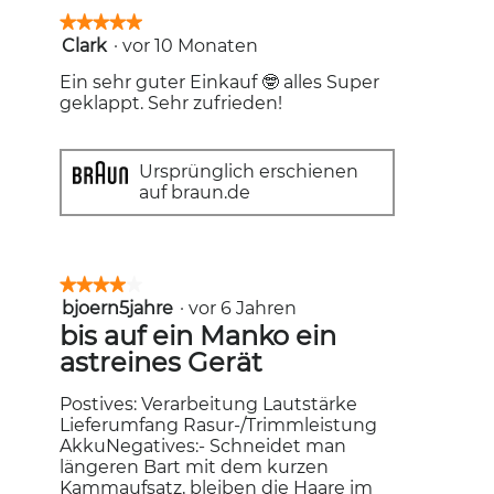
Sie
auf
★★★★★
★★★★★
die
Clark
·
vor 10 Monaten
5
folgende
Schaltfläc
von
klicken,
Ein sehr guter Einkauf 🤓 alles Super
5
wird
geklappt. Sehr zufrieden!
Sternen.
der
unten
aufgeführt
Inhalt
Ursprünglich erschienen
aktualisiert
auf braun.de
★★★★★
★★★★★
bjoern5jahre
·
vor 6 Jahren
4
von
bis auf ein Manko ein
5
astreines Gerät
Sternen.
Postives: Verarbeitung Lautstärke
Lieferumfang Rasur-/Trimmleistung
AkkuNegatives:- Schneidet man
längeren Bart mit dem kurzen
Kammaufsatz, bleiben die Haare im