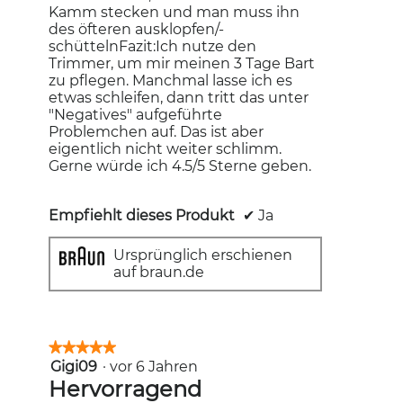
Kamm stecken und man muss ihn
des öfteren ausklopfen/-
schüttelnFazit:Ich nutze den
Trimmer, um mir meinen 3 Tage Bart
zu pflegen. Manchmal lasse ich es
etwas schleifen, dann tritt das unter
"Negatives" aufgeführte
Problemchen auf. Das ist aber
eigentlich nicht weiter schlimm.
Gerne würde ich 4.5/5 Sterne geben.
Empfiehlt dieses Produkt
✔
Ja
Ursprünglich erschienen
auf braun.de
★★★★★
★★★★★
Gigi09
·
vor 6 Jahren
5
von
Hervorragend
5