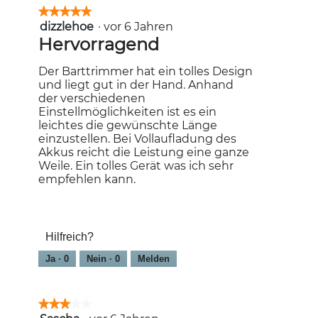
★★★★★
★★★★★
dizzlehoe
·
vor 6 Jahren
5
von
Hervorragend
5
Sternen.
Der Barttrimmer hat ein tolles Design
und liegt gut in der Hand. Anhand
der verschiedenen
Einstellmöglichkeiten ist es ein
leichtes die gewünschte Länge
einzustellen. Bei Vollaufladung des
Akkus reicht die Leistung eine ganze
Weile. Ein tolles Gerät was ich sehr
empfehlen kann.
Hilfreich?
Ja ·
0
Nein ·
0
Melden
★★★★★
★★★★★
3