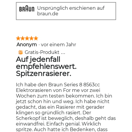
Ursprünglich erschienen auf
braun.de
★★★★★
★★★★★
Anonym
·
vor einem Jahr
5
von
Gratis-Produkt erhalten
⊞
5
Auf jedenfall
Sternen.
empfehlenswert.
Spitzenrasierer.
Ich habe den Braun Series 8 8563cc
Elektrorasieren von For me vor zwei
Wochen zum testen bekommen. Ich bin
jetzt schon hin und weg. Ich habe nicht
gedacht, das ein Rasierer mit gerader
klingen so gründlich rasiert. Der
Scherkopf ist beweglich, deshalb geht das
einwandfrei. Einfach genial. Wirklich
spritze. Auch hatte ich Bedenken, dass