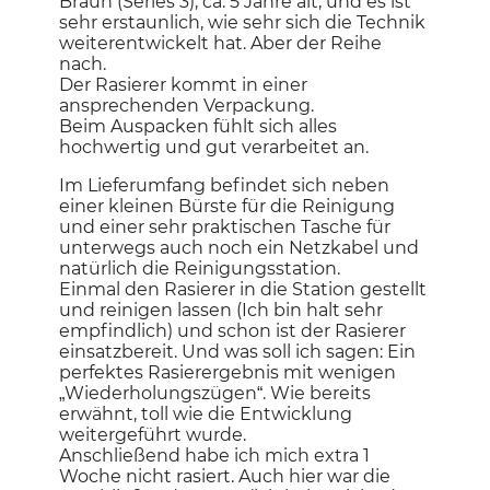
Braun (Series 3), ca. 5 Jahre alt, und es ist
s
f
sehr erstaunlich, wie sehr sich die Technik
D
f
weiterentwickelt hat. Aber der Reihe
i
n
nach.
a
e
Der Rasierer kommt in einer
l
t
ansprechenden Verpackung.
o
.
Beim Auspacken fühlt sich alles
g
hochwertig und gut verarbeitet an.
f
e
Im Lieferumfang befindet sich neben
l
einer kleinen Bürste für die Reinigung
d
und einer sehr praktischen Tasche für
g
unterwegs auch noch ein Netzkabel und
e
natürlich die Reinigungsstation.
ö
Einmal den Rasierer in die Station gestellt
f
und reinigen lassen (Ich bin halt sehr
f
empfindlich) und schon ist der Rasierer
n
einsatzbereit. Und was soll ich sagen: Ein
e
perfektes Rasierergebnis mit wenigen
t
„Wiederholungszügen“. Wie bereits
.
erwähnt, toll wie die Entwicklung
weitergeführt wurde.
Anschließend habe ich mich extra 1
Woche nicht rasiert. Auch hier war die