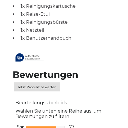
1x Reinigungskartusche
1x Reise-Etui
1x Reinigungsbürste
1x Netzteil
1x Benutzerhandbuch
Bewertungen
Jetzt Produkt bewerten
.
Dadurch
werden
Beurteilungsüberblick
Sie
zur
Wählen Sie unten eine Reihe aus, um
Login-
Bewertungen zu filtern.
Seite
weitergeleitet.
5
Sterne
77
77 Bewertungen mit 5 
Auswählen, um nach Bew
★