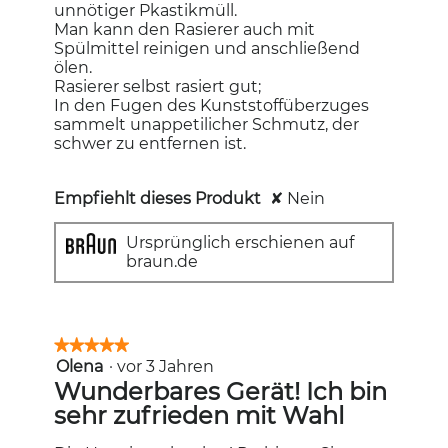
unnötiger Pkastikmüll.
Man kann den Rasierer auch mit
Spülmittel reinigen und anschließend
ölen.
Rasierer selbst rasiert gut;
In den Fugen des Kunststoffüberzuges
sammelt unappetilicher Schmutz, der
schwer zu entfernen ist.
Empfiehlt dieses Produkt
✘
Nein
Ursprünglich erschienen auf
braun.de
★★★★★
★★★★★
Olena
·
vor 3 Jahren
5
von
Wunderbares Gerät! Ich bin
5
sehr zufrieden mit Wahl
Sternen.