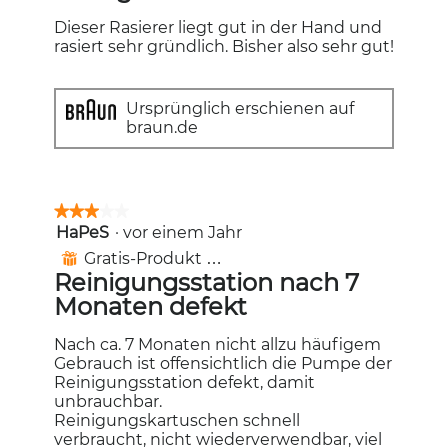
Sternen.
Dieser Rasierer liegt gut in der Hand und
rasiert sehr gründlich. Bisher also sehr gut!
Ursprünglich erschienen auf
braun.de
★★★★★
★★★★★
HaPeS
·
vor einem Jahr
3
von
Gratis-Produkt erhalten
⊞
5
Reinigungsstation nach 7
Sternen.
Monaten defekt
Nach ca. 7 Monaten nicht allzu häufigem
Gebrauch ist offensichtlich die Pumpe der
Reinigungsstation defekt, damit
unbrauchbar.
Reinigungskartuschen schnell
verbraucht, nicht wiederverwendbar, viel