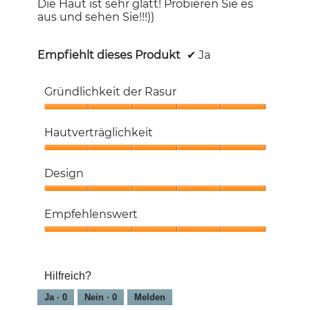
Die Haut ist sehr glatt! Probieren Sie es
aus und sehen Sie!!!))
Empfiehlt dieses Produkt
✔
Ja
Gründlichkeit der Rasur
Gründlichkeit
der
Hautverträglichkeit
Rasur,
5
Hautverträglichkeit,
von
5
Design
5
von
5
Design,
5
Empfehlenswert
von
5
Empfehlenswert,
5
von
Hilfreich?
5
Ja ·
0
Nein ·
0
Melden