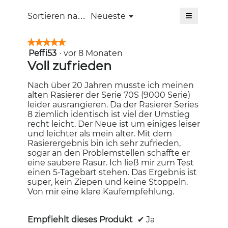
5.
≡
Menü
Sortieren nach:
Neueste
▼
Wenn
Sie
auf
★★★★★
★★★★★
die
Peffi53
·
vor 8 Monaten
5
folgende
Schaltfläc
von
Voll zufrieden
klicken,
5
wird
Sternen.
der
Nach über 20 Jahren musste ich meinen
unten
alten Rasierer der Serie 70S (9000 Serie)
aufgeführt
Inhalt
leider ausrangieren. Da der Rasierer Series
aktualisiert
8 ziemlich identisch ist viel der Umstieg
recht leicht. Der Neue ist um einiges leiser
und leichter als mein alter. Mit dem
Rasierergebnis bin ich sehr zufrieden,
sogar an den Problemstellen schaffte er
eine saubere Rasur. Ich ließ mir zum Test
einen 5-Tagebart stehen. Das Ergebnis ist
super, kein Ziepen und keine Stoppeln.
Von mir eine klare Kaufempfehlung.
Empfiehlt dieses Produkt
✔
Ja