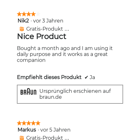
★★★★★
★★★★★
Nik2
·
vor 3 Jahren
4
von
Gratis-Produkt erhalten
⊞
5
Nice Product
Sternen.
Bought a month ago and I am using it
daily purpose and it works as a great
companion
Empfiehlt dieses Produkt
✔
Ja
Ursprünglich erschienen auf
braun.de
★★★★★
★★★★★
Markus
·
vor 5 Jahren
5
von
Gratis-Produkt erhalten
⊞