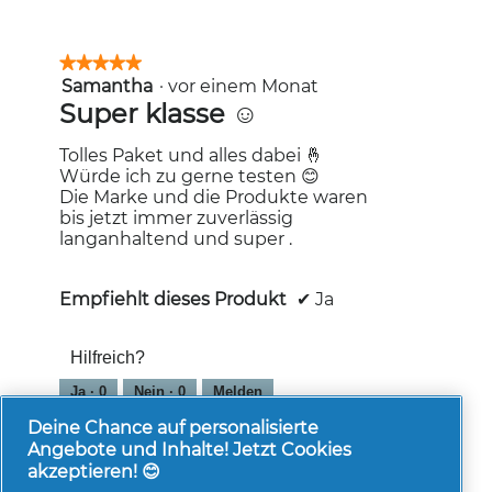
Bewertung:
5
von
★★★★★
★★★★★
5.
Samantha
·
vor einem Monat
5
von
Super klasse ☺️
5
Sternen.
Tolles Paket und alles dabei 🤞
Würde ich zu gerne testen 😊
Die Marke und die Produkte waren
bis jetzt immer zuverlässig
langanhaltend und super .
Empfiehlt dieses Produkt
✔
Ja
Hilfreich?
Ja ·
0
Nein ·
0
Melden
Deine Chance auf personalisierte
Angebote und Inhalte! Jetzt Cookies
akzeptieren! 😊