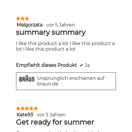
★★★★★
★★★★★
Malgorzata
·
vor 5 Jahren
3
von
summary summary
5
Sternen.
I like this product a lot I like this product a
lot I like this product a lot
Empfiehlt dieses Produkt
✔
Ja
Ursprünglich erschienen auf
braun.de
★★★★★
★★★★★
Kate93
·
vor 5 Jahren
5
von
Get ready for summer
5
Sternen.