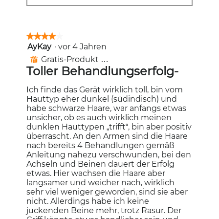
★★★★★
★★★★★
AyKay
·
vor 4 Jahren
4
von
Gratis-Produkt erhalten
⊞
5
Toller Behandlungserfolg-
Sternen.
Ich finde das Gerät wirklich toll, bin vom
Hauttyp eher dunkel (südindisch) und
habe schwarze Haare, war anfangs etwas
unsicher, ob es auch wirklich meinen
dunklen Hauttypen „trifft“, bin aber positiv
überrascht. An den Armen sind die Haare
nach bereits 4 Behandlungen gemäß
Anleitung nahezu verschwunden, bei den
Achseln und Beinen dauert der Erfolg
etwas. Hier wachsen die Haare aber
langsamer und weicher nach, wirklich
sehr viel weniger geworden, sind sie aber
nicht. Allerdings habe ich keine
juckenden Beine mehr, trotz Rasur. Der