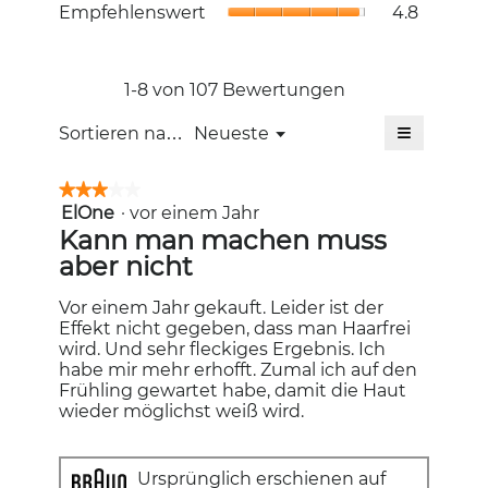
Bewertung
Empfehlen
Empfehlenswert
4.8
Bewertung
4.7
Durchschni
4.5
von
Bewertung
von
5.
4.8
5.
von
1-8 von 107 Bewertungen
5.
≡
Menü
Sortieren nach:
Neueste
▼
Wenn
Sie
auf
★★★★★
★★★★★
die
ElOne
·
vor einem Jahr
3
folgende
Schaltfläc
von
Kann man machen muss
klicken,
5
aber nicht
wird
Sternen.
der
unten
aufgeführt
Vor einem Jahr gekauft. Leider ist der
Inhalt
Effekt nicht gegeben, dass man Haarfrei
aktualisiert
wird. Und sehr fleckiges Ergebnis. Ich
habe mir mehr erhofft. Zumal ich auf den
Frühling gewartet habe, damit die Haut
wieder möglichst weiß wird.
Ursprünglich erschienen auf