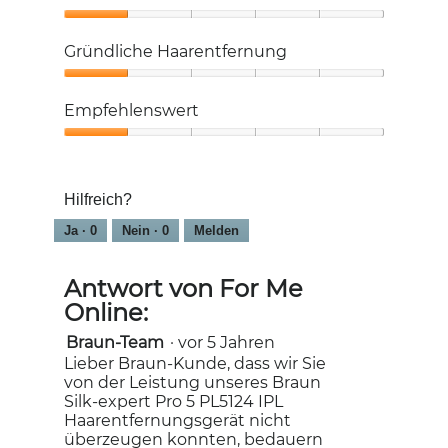
1
von
Sanft
5
zur
Gründliche Haarentfernung
Haut,
1
Gründliche
von
Haarentfernung,
Empfehlenswert
5
1
von
Empfehlenswert,
5
1
von
Hilfreich?
5
Ja ·
0
Nein ·
0
Melden
Antwort von For Me
Online:
Braun-Team
·
vor 5 Jahren
Lieber Braun-Kunde, dass wir Sie
von der Leistung unseres Braun
Silk-expert Pro 5 PL5124 IPL
Haarentfernungsgerät nicht
überzeugen konnten, bedauern