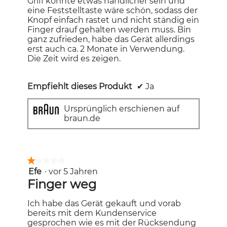
Griff könnte etwas handlicher sein und
eine Feststelltaste wäre schön, sodass der
Knopf einfach rastet und nicht ständig ein
Finger drauf gehalten werden muss. Bin
ganz zufrieden, habe das Gerät allerdings
erst auch ca. 2 Monate in Verwendung.
Die Zeit wird es zeigen.
Empfiehlt dieses Produkt
✔
Ja
Ursprünglich erschienen auf
braun.de
★★★★★
★★★★★
Efe
·
vor 5 Jahren
1
von
Finger weg
5
Sternen.
Ich habe das Gerät gekauft und vorab
bereits mit dem Kundenservice
gesprochen wie es mit der Rücksendung