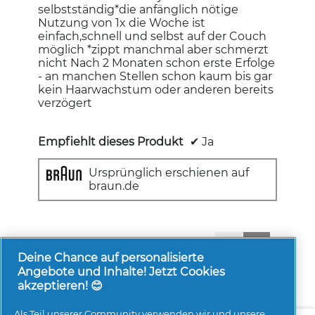
selbstständig*die anfänglich nötige
Nutzung von 1x die Woche ist
einfach,schnell und selbst auf der Couch
möglich *zippt manchmal aber schmerzt
nicht Nach 2 Monaten schon erste Erfolge
- an manchen Stellen schon kaum bis gar
kein Haarwachstum oder anderen bereits
verzögert
Empfiehlt dieses Produkt
✔
Ja
Ursprünglich erschienen auf
braun.de
1-8 von 107 Bewertungen
Zurück
◄
Weiter
►
Reviews
Reviews
Deine Chance auf personalisierte
Angebote und Inhalte! Jetzt Cookies
akzeptieren! 😊
Als Teil unserer Community verwenden wir und unsere