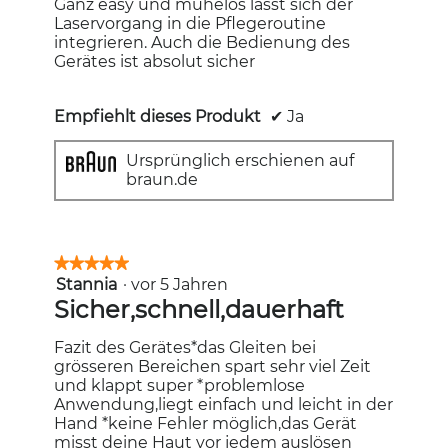
Ganz easy und mühelos lässt sich der
Laservorgang in die Pflegeroutine
integrieren. Auch die Bedienung des
Gerätes ist absolut sicher
Empfiehlt dieses Produkt
✔
Ja
Ursprünglich erschienen auf
braun.de
★★★★★
★★★★★
Stannia
·
vor 5 Jahren
5
von
Sicher,schnell,dauerhaft
5
Sternen.
Fazit des Gerätes*das Gleiten bei
grösseren Bereichen spart sehr viel Zeit
und klappt super *problemlose
Anwendung,liegt einfach und leicht in der
Hand *keine Fehler möglich,das Gerät
misst deine Haut vor jedem auslösen