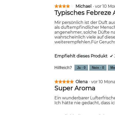
Michael
·
vor 10 M
★★★★★
★★★★★
Typisches Febreze
4
von
5
Mir persönlich ist der Duft a
Sternen.
als duftempfindlicher Mensch
angenehmer, solche Düfte na
wahrscheinlich viele auf die
weiterempfehlen.Für Geruch
Empfiehlt dieses Produkt
✔
Hilfreich?
Ja ·
0
Nein ·
0
Me
Olena
·
vor 10 Mo
★★★★★
★★★★★
Super Aroma
5
von
5
Ein wunderbarer Lufterfrische
Sternen.
Ich hätte nie gedacht, dass 