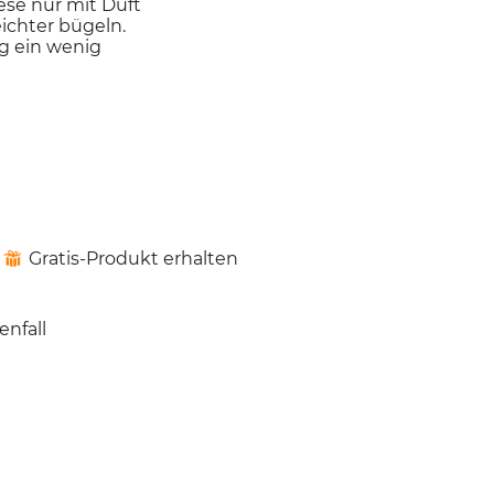
ese nur mit Duft
wird
der
ichter bügeln.
unten
ng ein wenig
aufgeführte
Inhalt
aktualisiert
Gratis-Produkt erhalten
⊞
enfall