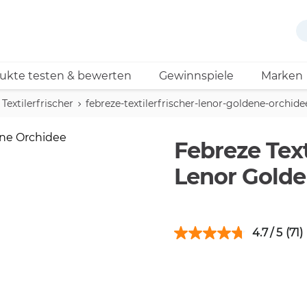
ukte testen & bewerten
Gewinnspiele
Marken
Textilerfrischer
febreze-textilerfrischer-lenor-goldene-orchide
Febreze Text
Lenor Golde
4.7
(71)