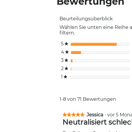
Bewertungen
Beurteilungsüberblick
Wählen Sie unten eine Reihe
filtern.
5
Sterne
★
4
Sterne
★
3
Sterne
★
2
Sterne
★
1
Sterne
★
1-8 von 71 Bewertungen
Jessica
·
vor 5 Mo
★★★★★
★★★★★
Neutralisiert schle
5
von
5