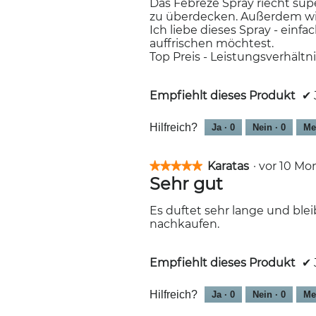
Das Febreze Spray riecht supe
Sternen.
zu überdecken. Außerdem wird
Ich liebe dieses Spray - ein
auffrischen möchtest.
Top Preis - Leistungsverhältni
Empfiehlt dieses Produkt
✔
Hilfreich?
Ja ·
0
Nein ·
0
Me
Karatas
·
vor 10 M
★★★★★
★★★★★
Sehr gut
5
von
5
Es duftet sehr lange und blei
Sternen.
nachkaufen.
Empfiehlt dieses Produkt
✔
Hilfreich?
Ja ·
0
Nein ·
0
Me