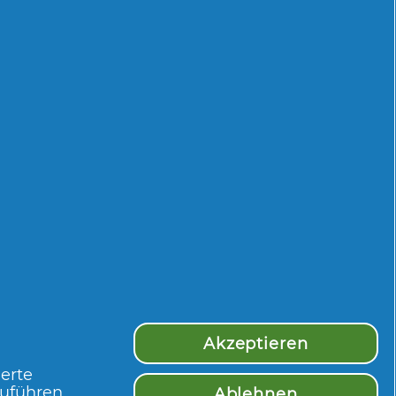
 Wirkung meiner
Gratis-Produkt erhalten
⊞
hrte
er getragene
Akzeptieren
ierte
zuführen
Ablehnen