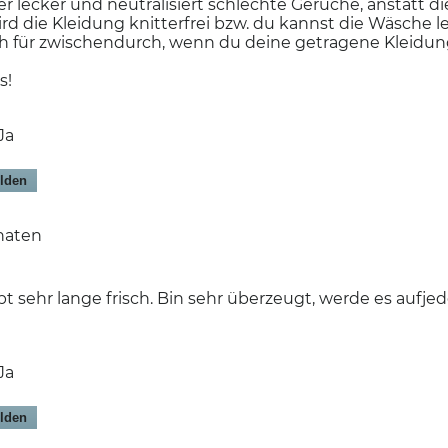
r lecker und neutralisiert schlechte Gerüche, anstatt di
 die Kleidung knitterfrei bzw. du kannst die Wäsche le
fach für zwischendurch, wenn du deine getragene Kleidu
s!
Ja
lden
onaten
bt sehr lange frisch. Bin sehr überzeugt, werde es aufjed
Ja
lden