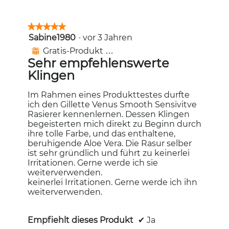
★★★★★
★★★★★
Sabine1980
·
vor 3 Jahren
5
von
Gratis-Produkt erhalten
⊞
5
Sehr empfehlenswerte
Sternen.
Klingen
Im Rahmen eines Produkttestes durfte
ich den Gillette Venus Smooth Sensivitve
Rasierer kennenlernen. Dessen Klingen
begeisterten mich direkt zu Beginn durch
ihre tolle Farbe, und das enthaltene,
beruhigende Aloe Vera. Die Rasur selber
ist sehr gründlich und führt zu keinerlei
Irritationen. Gerne werde ich sie
weiterverwenden.
keinerlei Irritationen. Gerne werde ich ihn
weiterverwenden.
Empfiehlt dieses Produkt
✔
Ja