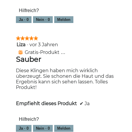
Hilfreich?
Ja ·
0
Nein ·
0
Melden
★★★★★
★★★★★
Liza
·
vor 3 Jahren
5
von
Gratis-Produkt erhalten
⊞
5
Sauber
Sternen.
Diese Klingen haben mich wirklich
überzeugt. Sie schonen die Haut und das
Ergebnis kann sich sehen lassen. Tolles
Produkt!
Empfiehlt dieses Produkt
✔
Ja
Hilfreich?
Ja ·
0
Nein ·
0
Melden