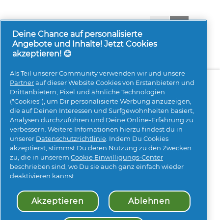
1-8 von 29 Bewertungen
Zurück
◄
Weiter
►
Reviews
Reviews
Deine Chance auf personalisierte
Angebote und Inhalte! Jetzt Cookies
akzeptieren! 😊
Als Teil unserer Community verwenden wir und unsere
Über uns
Kontakt
pg.com besuchen
Partner
auf dieser Website Cookies von Erstanbietern und
Drittanbietern, Pixel und ähnliche Technologien
Mehr Inspiration
("Cookies"), um Dir personalisierte Werbung anzuzeigen,
die auf Deinen Interessen und Surfgewohnheiten basiert,
Analysen durchzuführen und Deine Online-Erfahrung zu
verbessern. Weitere Infomationen hierzu findest du in
unserer
Datenschutzrichtlinie
. Indem Du Cookies
akzeptierst, stimmst Du deren Nutzung zu den Zwecken
zu, die in unserem
Cookie Einwilligungs-Center
beschrieben sind, wo Du sie auch ganz einfach wieder
Meine Daten
Geschäftsbedingungen
deaktivieren kannst.
Erklärung zur Barrierefreiheit
Datenschutz
Impressum
Über Cookies
Sitemap
Akzeptieren
Ablehnen
© 2026 Procter & Gamble. Alle Rechte vorbehalten. Der