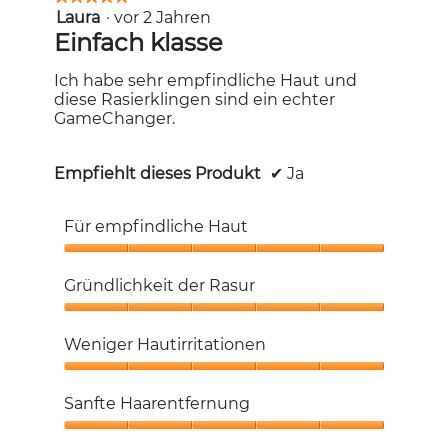
Laura
·
vor 2 Jahren
5
von
Einfach klasse
5
Sternen.
Ich habe sehr empfindliche Haut und
diese Rasierklingen sind ein echter
GameChanger.
Empfiehlt dieses Produkt
✔
Ja
Für empfindliche Haut
Für
empfindliche
Gründlichkeit der Rasur
Haut,
5
Gründlichkeit
von
der
Weniger Hautirritationen
5
Rasur,
5
Weniger
von
Hautirritationen,
Sanfte Haarentfernung
5
5
von
Sanfte