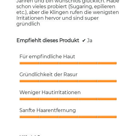
Jahren und bin wunschlos glücklich. Habe
schon vieles probiert (Sugaring, epilieren
etc.), aber die Klingen rufen die wenigsten
Irritationen hervor und sind super
gründlich
Empfiehlt dieses Produkt
✔
Ja
Für empfindliche Haut
Für
empfindliche
Gründlichkeit der Rasur
Haut,
5
Gründlichkeit
von
der
Weniger Hautirritationen
5
Rasur,
5
Weniger
von
Hautirritationen,
Sanfte Haarentfernung
5
5
von
Sanfte
5
Haarentfernung,
5