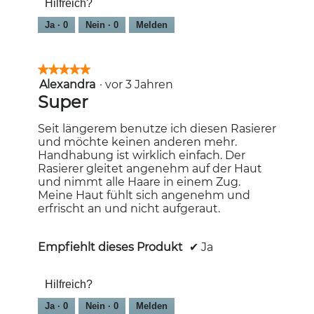
Hilfreich?
von
5
Ja ·
0
Nein ·
0
Melden
★★★★★
★★★★★
Alexandra
·
vor 3 Jahren
5
von
Super
5
Sternen.
Seit längerem benutze ich diesen Rasierer
und möchte keinen anderen mehr.
Handhabung ist wirklich einfach. Der
Rasierer gleitet angenehm auf der Haut
und nimmt alle Haare in einem Zug.
Meine Haut fühlt sich angenehm und
erfrischt an und nicht aufgeraut.
Empfiehlt dieses Produkt
✔
Ja
Hilfreich?
Ja ·
0
Nein ·
0
Melden