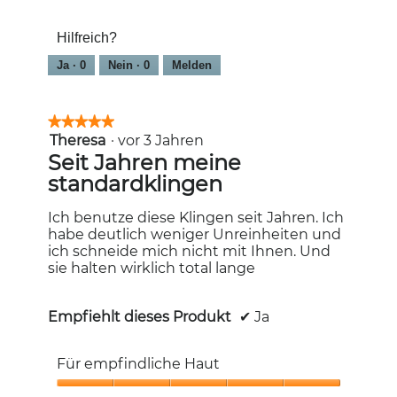
5
Haarentfernung,
t
5
i
Hilfreich?
von
o
5
n
Ja ·
0
Nein ·
0
Melden
w
i
r
★★★★★
★★★★★
d
Theresa
·
vor 3 Jahren
5
e
von
Seit Jahren meine
i
5
n
standardklingen
Sternen.
m
o
Ich benutze diese Klingen seit Jahren. Ich
d
habe deutlich weniger Unreinheiten und
a
ich schneide mich nicht mit Ihnen. Und
l
sie halten wirklich total lange
e
s
D
Empfiehlt dieses Produkt
✔
Ja
i
a
l
Für empfindliche Haut
o
g
Für