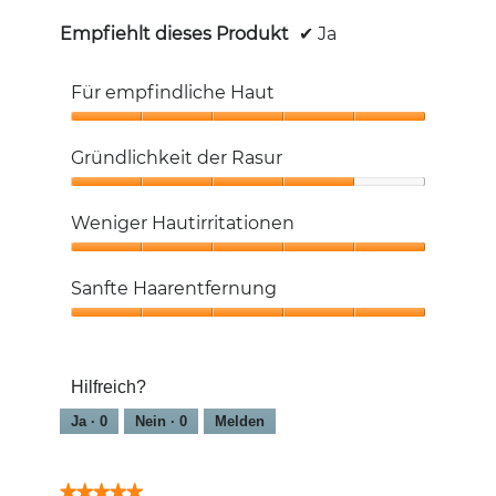
Empfiehlt dieses Produkt
✔
Ja
Für empfindliche Haut
Für
empfindliche
Gründlichkeit der Rasur
Haut,
5
Gründlichkeit
von
der
Weniger Hautirritationen
5
Rasur,
4
Weniger
von
Hautirritationen,
Sanfte Haarentfernung
5
5
von
Sanfte
5
Haarentfernung,
5
Hilfreich?
von
5
Ja ·
0
Nein ·
0
Melden
★★★★★
★★★★★