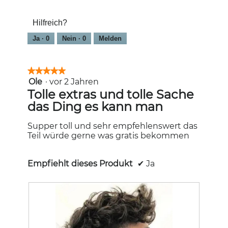
5
Haarentfernung,
5
Hilfreich?
von
5
Ja ·
0
Nein ·
0
Melden
★★★★★
★★★★★
Ole
·
vor 2 Jahren
5
von
Tolle extras und tolle Sache
5
das Ding es kann man
Sternen.
Supper toll und sehr empfehlenswert das
Teil würde gerne was gratis bekommen
Empfiehlt dieses Produkt
✔
Ja