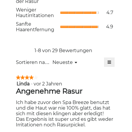
der Rasur
4.9
Rasur,
von
Weniger
Weniger
Durchschni
4.7
5.
Hautirritat
Hautirritationen
Bewertung
Durchschni
4.7
Sanfte
Sanfte
Bewertung
4.9
von
Haarentfer
Haarentfernung
4.7
5.
Durchschni
von
Bewertung
5.
4.9
von
1-8 von 29 Bewertungen
5.
≡
Menü
Sortieren nach:
Neueste
▼
Wenn
Sie
auf
★★★★★
★★★★★
die
Linda
·
vor 2 Jahren
4
folgende
Schaltfläc
von
Angenehme Rasur
klicken,
5
wird
Sternen.
der
Ich habe zuvor den Spa Breeze benutzt
unten
und die Haut war nie 100% glatt, das hat
aufgeführt
Inhalt
sich mit diesen klingen aber erledigt!
aktualisiert
Das Ergebnis ist super und es gibt weder
Irritationen noch Rasurpickel.