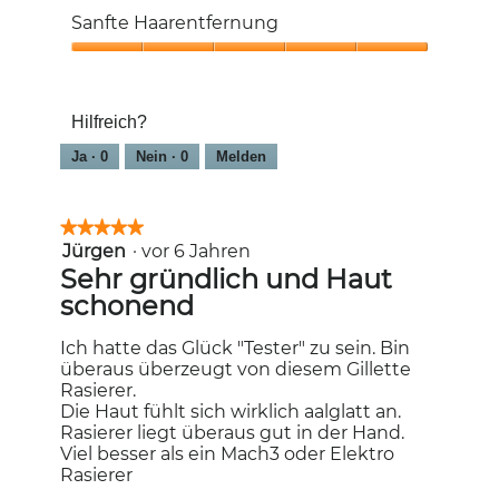
Hautirritationen,
Sanfte Haarentfernung
5
von
Sanfte
5
Haarentfernung,
5
Hilfreich?
von
5
Ja ·
0
Nein ·
0
Melden
★★★★★
★★★★★
Jürgen
·
vor 6 Jahren
5
von
Sehr gründlich und Haut
5
schonend
Sternen.
Ich hatte das Glück "Tester" zu sein. Bin
überaus überzeugt von diesem Gillette
Rasierer.
Die Haut fühlt sich wirklich aalglatt an.
Rasierer liegt überaus gut in der Hand.
Viel besser als ein Mach3 oder Elektro
Rasierer