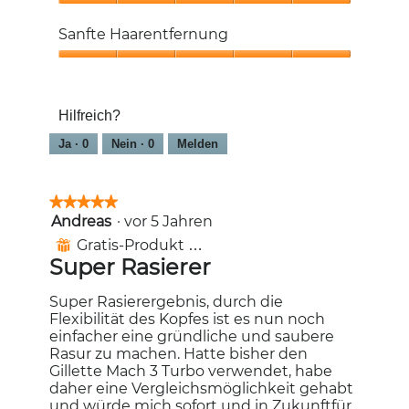
5
Weniger
Hautirritationen,
Sanfte Haarentfernung
5
von
Sanfte
5
Haarentfernung,
5
Hilfreich?
von
5
Ja ·
0
Nein ·
0
Melden
★★★★★
★★★★★
Andreas
·
vor 5 Jahren
5
von
Gratis-Produkt erhalten
⊞
5
Super Rasierer
Sternen.
Super Rasierergebnis, durch die
Flexibilität des Kopfes ist es nun noch
einfacher eine gründliche und saubere
Rasur zu machen. Hatte bisher den
Gillette Mach 3 Turbo verwendet, habe
daher eine Vergleichsmöglichkeit gehabt
und würde mich sofort und in Zukunftfür