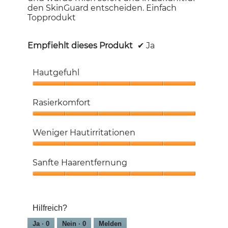
den SkinGuard entscheiden. Einfach
Topprodukt
Empfiehlt dieses Produkt
✔
Ja
Hautgefuhl
Hautgefuhl,
5
Rasierkomfort
von
5
Rasierkomfort,
5
Weniger Hautirritationen
von
5
Weniger
Hautirritationen,
Sanfte Haarentfernung
5
von
Sanfte
5
Haarentfernung,
5
Hilfreich?
von
5
Ja ·
0
Nein ·
0
Melden