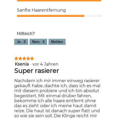
5
Weniger
Hautirritationen,
Sanfte Haarentfernung
5
von
Sanfte
5
Haarentfernung,
4
Hilfreich?
von
5
Ja ·
0
Nein ·
0
Melden
★★★★★
★★★★★
Ksenia
·
vor 4 Jahren
5
von
Super rasierer
5
Sternen.
Nachdem ich mir immer einweg rasierer
gekauft habe, dachte ich, dass ich es mal
mit diesem probiere und ich bin absolut
begeistert. Mit einmal drüber fahren,
bekomme ich alle haare entfernt ohne
das es zieht oder ich meine haut damit
reize. Die haut ist danach super flatt und
so wie sie sein soll. Die Klinge reicht mir