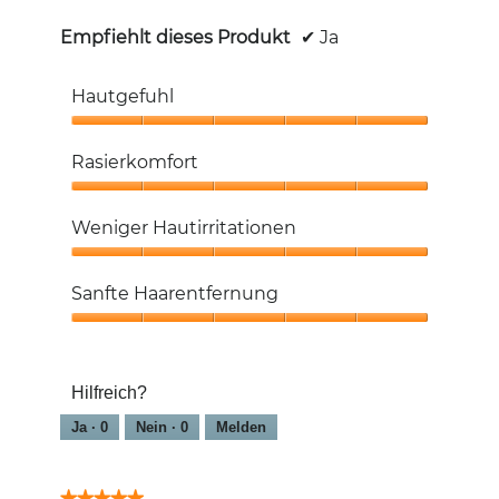
Empfiehlt dieses Produkt
✔
Ja
Hautgefuhl
Hautgefuhl,
5
Rasierkomfort
von
5
Rasierkomfort,
5
Weniger Hautirritationen
von
5
Weniger
Hautirritationen,
Sanfte Haarentfernung
5
von
Sanfte
5
Haarentfernung,
5
Hilfreich?
von
5
Ja ·
0
Nein ·
0
Melden
★★★★★
★★★★★