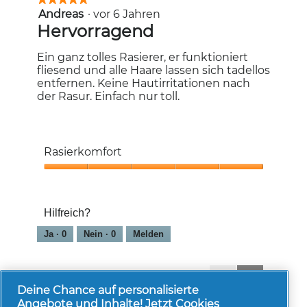
Andreas
·
vor 6 Jahren
5
von
Hervorragend
5
Sternen.
Ein ganz tolles Rasierer, er funktioniert
fliesend und alle Haare lassen sich tadellos
entfernen. Keine Hautirritationen nach
der Rasur. Einfach nur toll.
Rasierkomfort
Rasierkomfort,
5
von
Hilfreich?
5
Ja ·
0
Nein ·
0
Melden
1-8 von 62 Bewertungen
Zurück
◄
Weiter
►
Reviews
Reviews
Deine Chance auf personalisierte
Angebote und Inhalte! Jetzt Cookies