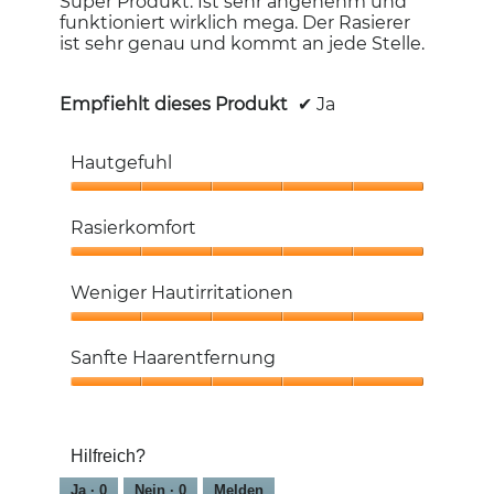
Super Produkt. Ist sehr angenehm und
funktioniert wirklich mega. Der Rasierer
ist sehr genau und kommt an jede Stelle.
Empfiehlt dieses Produkt
✔
Ja
Hautgefuhl
Hautgefuhl,
5
Rasierkomfort
von
5
Rasierkomfort,
5
Weniger Hautirritationen
von
5
Weniger
Hautirritationen,
Sanfte Haarentfernung
5
von
Sanfte
5
Haarentfernung,
5
Hilfreich?
von
5
Ja ·
0
Nein ·
0
Melden