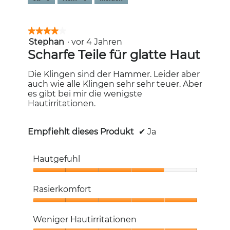
★★★★★
★★★★★
Stephan
·
vor 4 Jahren
4
von
Scharfe Teile für glatte Haut
5
Sternen.
Die Klingen sind der Hammer. Leider aber
auch wie alle Klingen sehr sehr teuer. Aber
es gibt bei mir die wenigste
Hautirritationen.
Empfiehlt dieses Produkt
✔
Ja
Hautgefuhl
Hautgefuhl,
4
Rasierkomfort
von
5
Rasierkomfort,
5
Weniger Hautirritationen
von