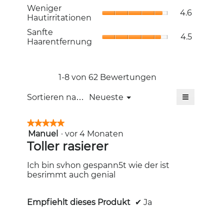
4.9
Weniger
5.
Weniger
Bewertung
4.6
von
Hautirritat
Hautirritationen
4.8
5.
Durchschni
von
Sanfte
Sanfte
Bewertung
4.5
5.
Haarentfer
Haarentfernung
4.6
Durchschni
von
Bewertung
5.
4.5
von
1-8 von 62 Bewertungen
5.
≡
Menü
Sortieren nach:
Neueste
▼
Wenn
Sie
auf
★★★★★
★★★★★
die
Manuel
·
vor 4 Monaten
5
folgende
Schaltfläc
von
Toller rasierer
klicken,
5
wird
Sternen.
der
Ich bin svhon gespann5t wie der ist
unten
besrimmt auch genial
aufgeführt
Inhalt
aktualisiert
Empfiehlt dieses Produkt
✔
Ja