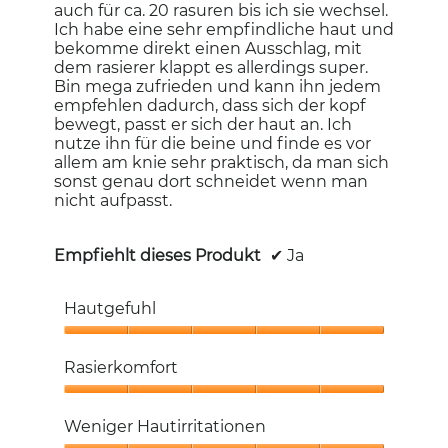
auch für ca. 20 rasuren bis ich sie wechsel.
Ich habe eine sehr empfindliche haut und
bekomme direkt einen Ausschlag, mit
dem rasierer klappt es allerdings super.
Bin mega zufrieden und kann ihn jedem
empfehlen dadurch, dass sich der kopf
bewegt, passt er sich der haut an. Ich
nutze ihn für die beine und finde es vor
allem am knie sehr praktisch, da man sich
sonst genau dort schneidet wenn man
nicht aufpasst.
Empfiehlt dieses Produkt
✔
Ja
Hautgefuhl
Hautgefuhl,
5
Rasierkomfort
von
5
Rasierkomfort,
5
Weniger Hautirritationen
von