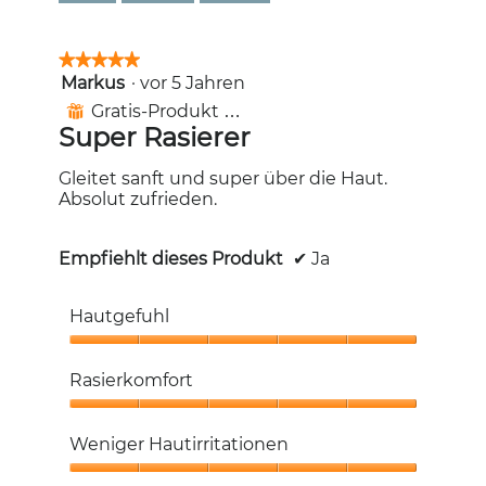
★★★★★
★★★★★
Markus
·
vor 5 Jahren
5
von
Gratis-Produkt erhalten
⊞
5
Super Rasierer
Sternen.
Gleitet sanft und super über die Haut.
Absolut zufrieden.
Empfiehlt dieses Produkt
✔
Ja
Hautgefuhl
Hautgefuhl,
5
Rasierkomfort
von
5
Rasierkomfort,
5
Weniger Hautirritationen
von
5
Weniger