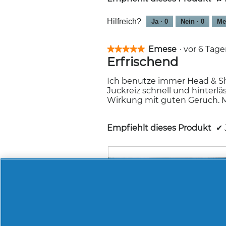
f
e
l
Hilfreich?
Ja ·
0
Nein ·
0
Me
d
g
Emese
·
vor 6 Tag
★★★★★
★★★★★
e
Erfrischend
ö
5
f
von
f
5
Ich benutze immer Head & Sho
n
Sternen.
Juckreiz schnell und hinterlä
e
Wirkung mit guten Geruch. M
t
.
Empfiehlt dieses Produkt
✔