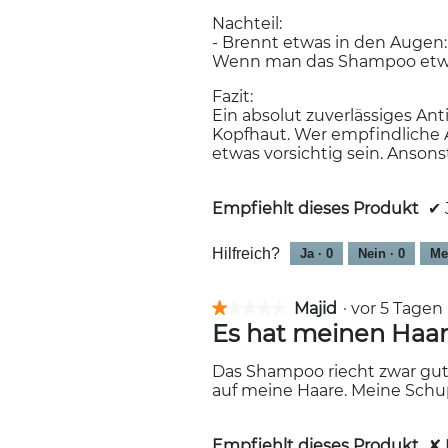
.
i
Nachteil:
o
- Brennt etwas in den Augen:
n
Wenn man das Shampoo etwas 
w
i
Fazit:
r
Ein absolut zuverlässiges A
d
Kopfhaut. Wer empfindliche 
e
etwas vorsichtig sein. Anson
i
n
m
Empfiehlt dieses Produkt
✔
o
d
Hilfreich?
Ja ·
0
Nein ·
0
Me
a
l
e
Majid
·
vor 5 Tage
★★★★★
★★★★★
s
Es hat meinen Haar
1
D
von
i
5
Das Shampoo riecht zwar gut 
a
Sternen.
auf meine Haare. Meine Schu
l
o
g
Empfiehlt dieses Produkt
✘