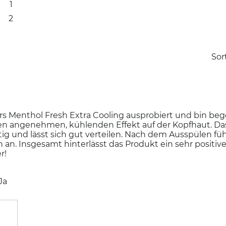
1
1 Bewertung mit 2 Sternen.
Auswählen, um nach Bewertungen mit 2 Sternen zu f
2
2 Bewertungen mit 1 Stern.
Auswählen, um nach Bewertungen mit 1 Stern zu filt
Sor
n
s Menthol Fresh Extra Cooling ausprobiert und bin bege
en angenehmen, kühlenden Effekt auf der Kopfhaut. D
g und lässt sich gut verteilen. Nach dem Ausspülen fühl
h an. Insgesamt hinterlässt das Produkt ein sehr positive
r!
Ja