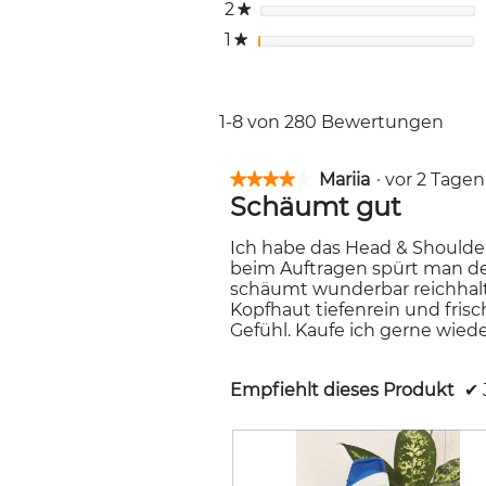
2
Sterne
★
1
Sterne
★
1-8 von 280 Bewertungen
Mariia
·
vor 2 Tage
★★★★★
★★★★★
Schäumt gut
4
von
5
Ich habe das Head & Shoulder
Sternen.
beim Auftragen spürt man d
schäumt wunderbar reichhalti
Kopfhaut tiefenrein und frisc
Gefühl. Kaufe ich gerne wiede
Empfiehlt dieses Produkt
✔