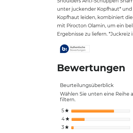
Shoulders Anti-Schuppen Shampo
unter juckender Kopfhaut* und
Kopfhaut leiden, kombiniert d
mit Pirocton Olamin, um ein be
Ergebnisse zu liefern. *Juckr
Bewertungen
Beurteilungsüberblick
Wählen Sie unten eine Reihe
filtern.
5
Sterne
★
4
Sterne
★
3
Sterne
★