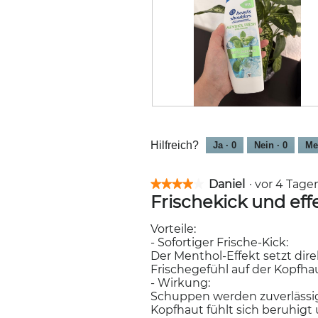
B
F
e
o
w
t
Hilfreich?
Ja ·
0
Nein ·
0
Me
e
o
r
M
t
i
Daniel
·
vor 4 Tag
★★★★★
★★★★★
u
t
Frischekick und ef
4
n
d
von
g
i
5
Vorteile:
z
e
Sternen.
- Sofortiger Frische-Kick:
u
s
Der Menthol-Effekt setzt dir
F
e
Frischegefühl auf der Kopfhau
o
r
- Wirkung:
t
A
Schuppen werden zuverlässig
o
k
Kopfhaut fühlt sich beruhigt
1
t