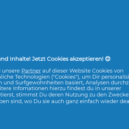
lden
 Monat
alität und einfache Anwendung. Ich bin sehr zufrieden 
d Inhalte! Jetzt Cookies akzeptieren! 😊
Ja
d unsere
Partner
auf dieser Website Cookies von
lden
liche Technologien ("Cookies"), um Dir personalis
n und Surfgewohnheiten basiert, Analysen durch
tere Infomationen hierzu findest du in unserer
em Monat
tierst, stimmst Du deren Nutzung zu den Zwecken
ben sind, wo Du sie auch ganz einfach wieder dea
ieren und es gefält mir sehr gut. Der Duft erinnert an 
Ja