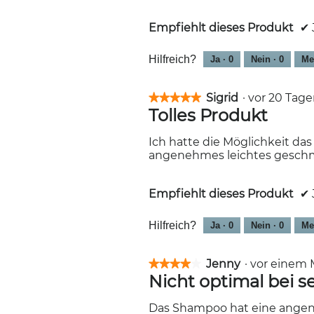
Empfiehlt dieses Produkt
✔
Hilfreich?
Ja ·
0
Nein ·
0
Me
Sigrid
·
vor 20 Tag
★★★★★
★★★★★
Tolles Produkt
5
von
5
Ich hatte die Möglichkeit da
Sternen.
angenehmes leichtes geschm
Empfiehlt dieses Produkt
✔
Hilfreich?
Ja ·
0
Nein ·
0
Me
Jenny
·
vor einem
★★★★★
★★★★★
Nicht optimal bei s
4
von
5
Das Shampoo hat eine angene