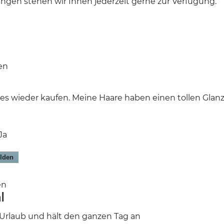
ngen stehen wir Ihnen jederzeit gerne zur Verfügung.
gen
s wieder kaufen. Meine Haare haben einen tollen Glanz
Ja
lden
gen
l
 Urlaub und hält den ganzen Tag an