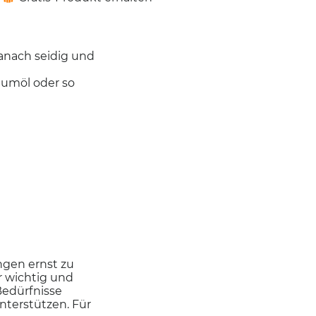
die
folgende
Schaltfläche
klicken,
wird
der
anach seidig und
unten
aufgeführte
aumöl oder so
Inhalt
aktualisiert
ngen ernst zu
r wichtig und
Bedürfnisse
nterstützen. Für