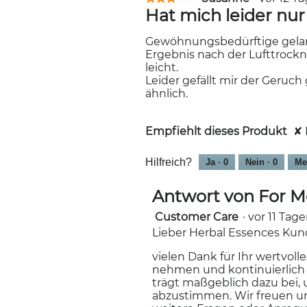
Hat mich leider nu
3
von
5
Gewöhnungsbedürftige gelarti
Sternen.
Ergebnis nach der Lufttrock
leicht.
Leider gefällt mir der Geruc
ähnlich.
Empfiehlt dieses Produkt
✘
Hilfreich?
Ja ·
0
Nein ·
0
Me
Antwort von For M
Customer Care
·
vor 11 Tag
Lieber Herbal Essences Kun
vielen Dank für Ihr wertvol
nehmen und kontinuierlich 
trägt maßgeblich dazu bei,
abzustimmen. Wir freuen un