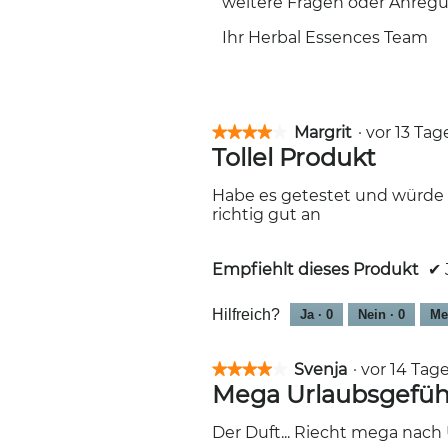
weitere Fragen oder Anregu
Ihr Herbal Essences Team
Margrit
·
vor 13 Ta
★★★★★
★★★★★
Tollel Produkt
4
von
5
Habe es getestet und würde e
Sternen.
richtig gut an
Empfiehlt dieses Produkt
✔
Hilfreich?
Ja ·
0
Nein ·
0
Me
Svenja
·
vor 14 Ta
★★★★★
★★★★★
Mega Urlaubsgefüh
4
von
5
Der Duft... Riecht mega nach
Sternen.