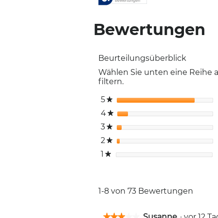
Bewertungen
Beurteilungsüberblick
Wählen Sie unten eine Reihe
filtern.
5
Sterne
★
4
Sterne
★
3
Sterne
★
2
Sterne
★
1
Sterne
★
1-8 von 73 Bewertungen
Susanne
·
vor 12 
★★★★★
★★★★★