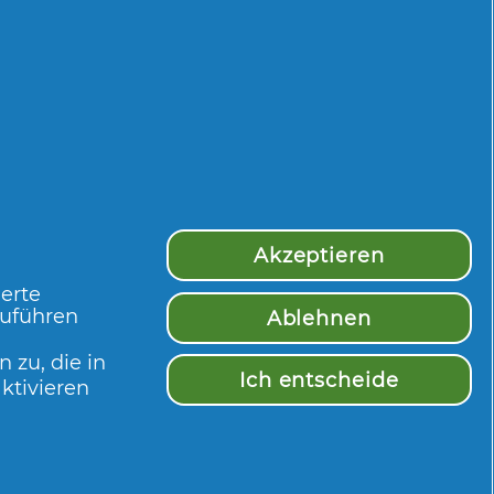
Top-10-Verfasser
★
und kann es
Akzeptieren
ierte
zuführen
Ablehnen
Gratis-Produkt erhalten
⊞
 zu, die in
Ich entscheide
ktivieren
Urlaub. Die Haare