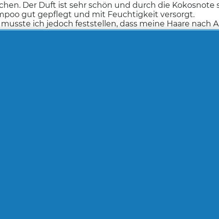
schen. Der Duft ist sehr schön und durch die Kokosnote
mpoo gut gepflegt und mit Feuchtigkeit versorgt.
 musste ich jedoch feststellen, dass meine Haare nac
Das finde ich etwas schade, daher ist es für sehr feines
te Wahl.
Nein
lden
m Monat
d schnell überzeugt.
s Shampoos werden meine Haare super gereinigt und au
dukte von Herbal genutzt, bin jetzt aber sehr begeister
Ja