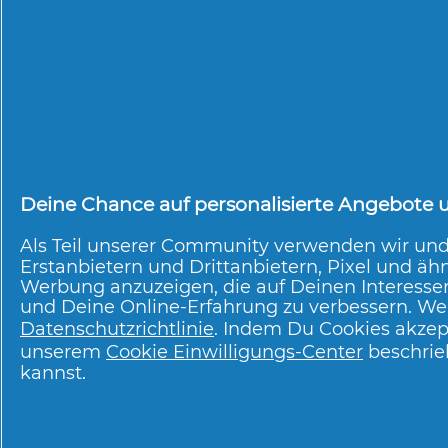
Hilfreich?
Ja ·
0
Nein ·
0
Me
Fatme
·
vor einem
★★★★★
★★★★★
Super Produkt
5
von
5
Tolles Produkt, sehr gute Qu
Sternen.
definitiv weiterempfehlen!
Deine Chance auf personalisierte Angebote un
Empfiehlt dieses Produkt
✔
Als Teil unserer Community verwenden wir un
Hilfreich?
Ja ·
0
Nein ·
0
Me
Erstanbietern und Drittanbietern, Pixel und ähn
Werbung anzuzeigen, die auf Deinen Interesse
und Deine Online-Erfahrung zu verbessern. Wei
Susanne
·
vor ein
★★★★★
★★★★★
Toller Duft
Datenschutzrichtlinie
. Indem Du Cookies akzep
5
von
unserem
Cookie Einwilligungs-Center
beschrie
5
Konnte das Shampoo jetzt prob
kannst.
Sternen.
fühlen sich gut an.
Empfiehlt dieses Produkt
✔