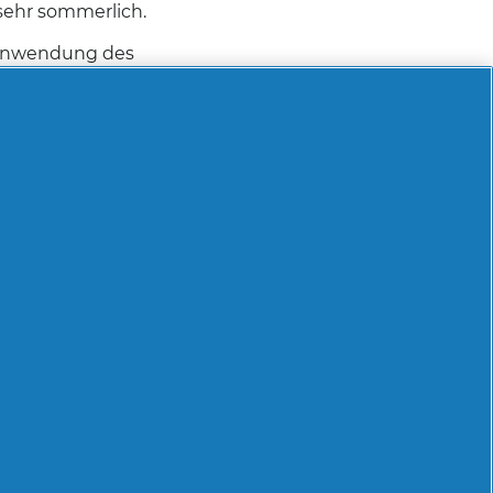
 sehr sommerlich.
h Anwendung des
 Haar
Gratis-Produkt erhalten
⊞
ch die Kopfhaut
t.