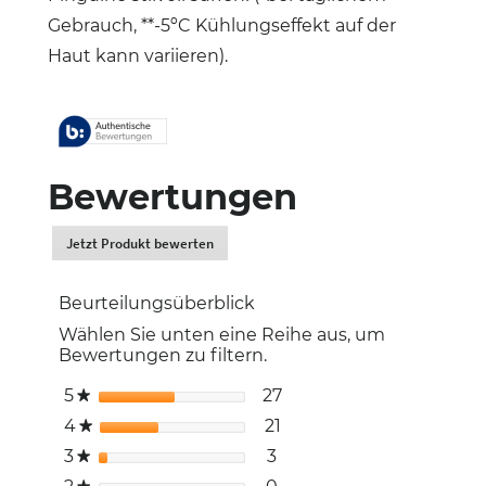
Gebrauch, **-5ºC Kühlungseffekt auf der
Haut kann variieren).
Bewertungen
Jetzt Produkt bewerten
.
Dadurch
werden
Beurteilungsüberblick
Sie
zur
Wählen Sie unten eine Reihe aus, um
Login-
Bewertungen zu filtern.
Seite
weitergeleitet.
5
Sterne
27
27 Bewertungen mit 5 
Auswählen, um nach Bew
★
4
Sterne
21
21 Bewertungen mit 4 
Auswählen, um nach Bew
★
3
Sterne
3
3 Bewertungen mit 3 St
Auswählen, um nach Bew
★