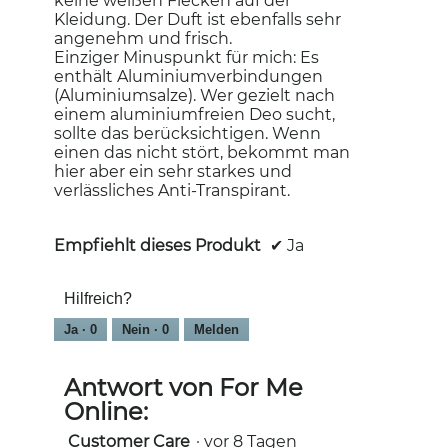
keine weißen Flecken auf der
Kleidung. Der Duft ist ebenfalls sehr
angenehm und frisch.
Einziger Minuspunkt für mich: Es
enthält Aluminiumverbindungen
(Aluminiumsalze). Wer gezielt nach
einem aluminiumfreien Deo sucht,
sollte das berücksichtigen. Wenn
einen das nicht stört, bekommt man
hier aber ein sehr starkes und
verlässliches Anti-Transpirant.
Empfiehlt dieses Produkt
✔
Ja
Hilfreich?
Ja ·
0
Nein ·
0
Melden
Antwort von For Me
Online:
Customer Care
·
vor 8 Tagen