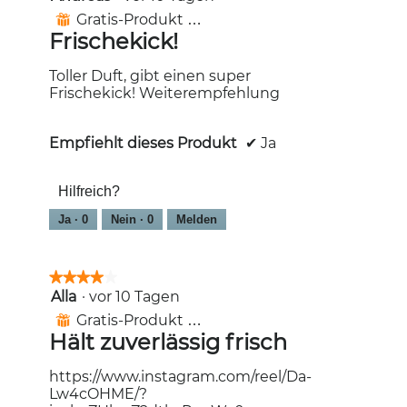
von
Gratis-Produkt erhalten
⊞
5
Frischekick!
Sternen.
Toller Duft, gibt einen super
Frischekick! Weiterempfehlung
Empfiehlt dieses Produkt
✔
Ja
Hilfreich?
Ja ·
0
Nein ·
0
Melden
★★★★★
★★★★★
Alla
·
vor 10 Tagen
4
von
Gratis-Produkt erhalten
⊞
5
Hält zuverlässig frisch
Sternen.
https://www.instagram.com/reel/Da-
Lw4cOHME/?