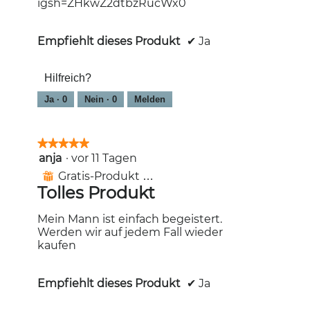
igsh=ZHkwZ2dtbzRucWx0
Empfiehlt dieses Produkt
✔
Ja
Hilfreich?
Ja ·
0
Nein ·
0
Melden
★★★★★
★★★★★
anja
·
vor 11 Tagen
5
von
Gratis-Produkt erhalten
⊞
5
Tolles Produkt
Sternen.
Mein Mann ist einfach begeistert.
Werden wir auf jedem Fall wieder
kaufen
Empfiehlt dieses Produkt
✔
Ja