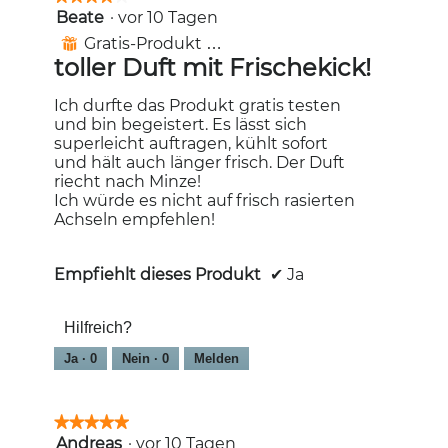
Beate
·
vor 10 Tagen
4
von
Gratis-Produkt erhalten
⊞
5
toller Duft mit Frischekick!
Sternen.
Ich durfte das Produkt gratis testen
und bin begeistert. Es lässt sich
superleicht auftragen, kühlt sofort
und hält auch länger frisch. Der Duft
riecht nach Minze!
Ich würde es nicht auf frisch rasierten
Achseln empfehlen!
Empfiehlt dieses Produkt
✔
Ja
Hilfreich?
Ja ·
0
Nein ·
0
Melden
★★★★★
★★★★★
Andreas
·
vor 10 Tagen
5