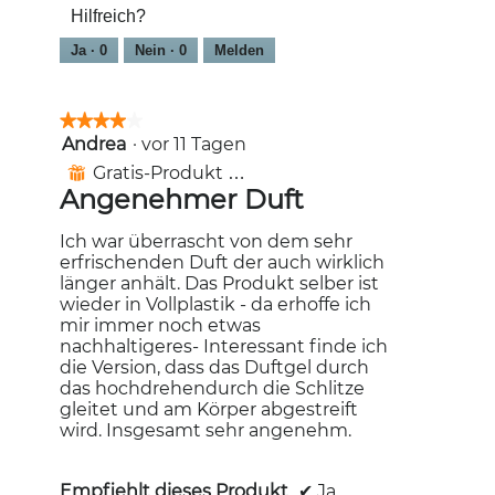
Hilfreich?
Ja ·
0
Nein ·
0
Melden
★★★★★
★★★★★
Andrea
·
vor 11 Tagen
4
von
Gratis-Produkt erhalten
⊞
5
Angenehmer Duft
Sternen.
Ich war überrascht von dem sehr
erfrischenden Duft der auch wirklich
länger anhält. Das Produkt selber ist
wieder in Vollplastik - da erhoffe ich
mir immer noch etwas
nachhaltigeres- Interessant finde ich
die Version, dass das Duftgel durch
das hochdrehendurch die Schlitze
gleitet und am Körper abgestreift
wird. Insgesamt sehr angenehm.
Empfiehlt dieses Produkt
✔
Ja