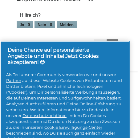
Hilfreich?
Ja ·
0
Nein ·
0
Melden
1-8 von 52 Bewertungen
Zurück
◄
Weiter
►
Reviews
Reviews
Deine Chance auf personalisierte
Angebote und Inhalte! Jetzt Cookies
akzeptieren! 😊
Als Teil unserer Community verwenden wir und unsere
Über uns
Kontakt
pg.com besuchen
Partner
auf dieser Website Cookies von Erstanbietern und
Drittanbietern, Pixel und ähnliche Technologien
Mehr Inspiration
("Cookies"), um Dir personalisierte Werbung anzuzeigen,
die auf Deinen Interessen und Surfgewohnheiten basiert,
Analysen durchzuführen und Deine Online-Erfahrung zu
verbessern. Weitere Infomationen hierzu findest du in
unserer
Datenschutzrichtlinie
. Indem Du Cookies
akzeptierst, stimmst Du deren Nutzung zu den Zwecken
zu, die in unserem
Cookie Einwilligungs-Center
beschrieben sind, wo Du sie auch ganz einfach wieder
Meine Daten
Geschäftsbedingungen