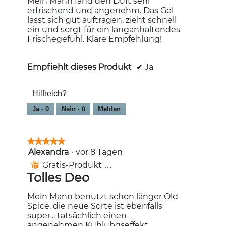
Mein Mann fand den Duft sehr
aktualisiert
erfrischend und angenehm. Das Gel
lässt sich gut auftragen, zieht schnell
ein und sorgt für ein langanhaltendes
Frischegefühl. Klare Empfehlung!
Empfiehlt dieses Produkt
✔
Ja
Hilfreich?
Ja ·
0
Nein ·
0
Melden
★★★★★
★★★★★
Alexandra
·
vor 8 Tagen
5
von
Gratis-Produkt erhalten
⊞
5
Tolles Deo
Sternen.
Mein Mann benutzt schon länger Old
Spice, die neue Sorte ist ebenfalls
super... tatsächlich einen
angenehmen Kühlubgseffekt,