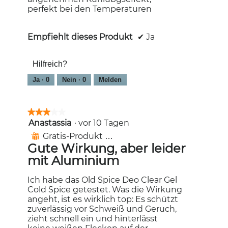
perfekt bei den Temperaturen
Empfiehlt dieses Produkt
✔
Ja
Hilfreich?
Ja ·
0
Nein ·
0
Melden
★★★★★
★★★★★
Anastassia
·
vor 10 Tagen
3
von
Gratis-Produkt erhalten
⊞
5
Gute Wirkung, aber leider
Sternen.
mit Aluminium
Ich habe das Old Spice Deo Clear Gel
Cold Spice getestet. Was die Wirkung
angeht, ist es wirklich top: Es schützt
zuverlässig vor Schweiß und Geruch,
zieht schnell ein und hinterlässt