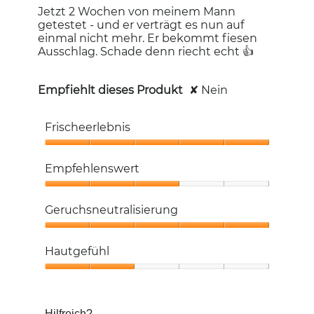
Sternen.
der
Jetzt 2 Wochen von meinem Mann
unten
getestet - und er verträgt es nun auf
aufgeführt
Inhalt
einmal nicht mehr. Er bekommt fiesen
aktualisiert
Ausschlag. Schade denn riecht echt 👍
Empfiehlt dieses Produkt
✘
Nein
Frischeerlebnis
Frischeerlebnis,
5
Empfehlenswert
von
5
Empfehlenswert,
3
Geruchsneutralisierung
von
5
Geruchsneutralisierung,
5
Hautgefühl
von
5
Hautgefühl,
2
von
Hilfreich?