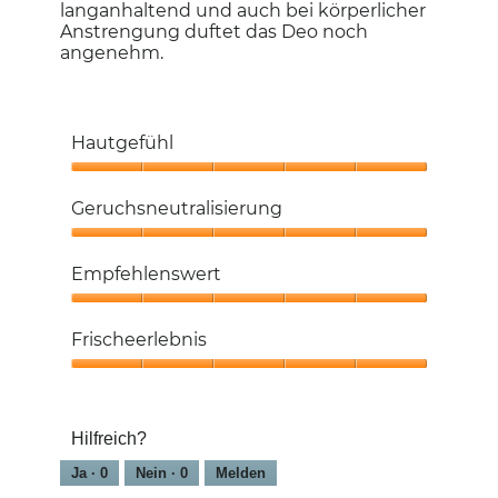
langanhaltend und auch bei körperlicher
Anstrengung duftet das Deo noch
angenehm.
Hautgefühl
Hautgefühl,
5
Geruchsneutralisierung
von
5
Geruchsneutralisierung,
5
Empfehlenswert
von
5
Empfehlenswert,
5
Frischeerlebnis
von
5
Frischeerlebnis,
5
von
Hilfreich?
5
Ja ·
0
Nein ·
0
Melden