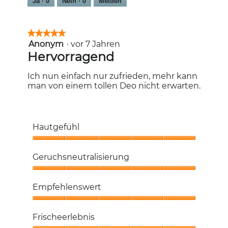
Ja ·
0
Nein ·
0
Melden
★★★★★
★★★★★
Anonym
·
vor 7 Jahren
5
von
Hervorragend
5
Sternen.
Ich nun einfach nur zufrieden, mehr kann
man von einem tollen Deo nicht erwarten.
Hautgefühl
Hautgefühl,
5
Geruchsneutralisierung
von
5
Geruchsneutralisierung,
5
Empfehlenswert
von
5
Empfehlenswert,
5
Frischeerlebnis
von