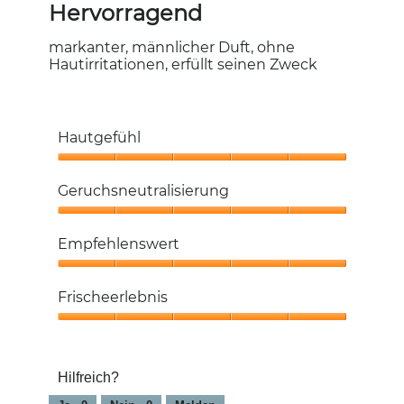
von
Hervorragend
5
Sternen.
markanter, männlicher Duft, ohne
Hautirritationen, erfüllt seinen Zweck
Hautgefühl
Hautgefühl,
5
Geruchsneutralisierung
von
5
Geruchsneutralisierung,
5
Empfehlenswert
von
5
Empfehlenswert,
5
Frischeerlebnis
von
5
Frischeerlebnis,
5
von
Hilfreich?
5