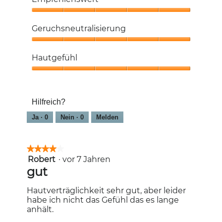
von
5
Empfehlenswert,
5
Geruchsneutralisierung
von
5
Geruchsneutralisierung,
5
Hautgefühl
von
5
Hautgefühl,
5
von
Hilfreich?
5
Ja ·
0
Nein ·
0
Melden
★★★★★
★★★★★
Robert
·
vor 7 Jahren
4
von
gut
5
Sternen.
Hautverträglichkeit sehr gut, aber leider
habe ich nicht das Gefühl das es lange
anhält.