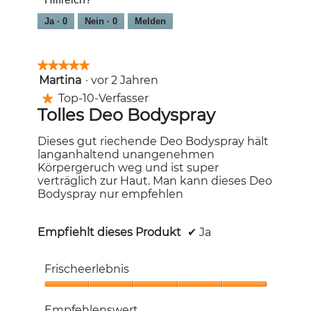
5
Ja ·
0
Nein ·
0
Melden
★★★★★
★★★★★
Martina
·
vor 2 Jahren
5
von
Top-10-Verfasser
★
5
Tolles Deo Bodyspray
Sternen.
Dieses gut riechende Deo Bodyspray hält
langanhaltend unangenehmen
Körpergeruch weg und ist super
verträglich zur Haut. Man kann dieses Deo
Bodyspray nur empfehlen
Empfiehlt dieses Produkt
✔
Ja
Frischeerlebnis
Frischeerlebnis,
5
Empfehlenswert