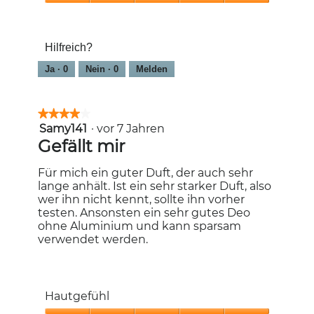
5
Frischeerlebnis,
5
von
Hilfreich?
5
Ja ·
0
Nein ·
0
Melden
★★★★★
★★★★★
Samy141
·
vor 7 Jahren
4
von
Gefällt mir
5
Sternen.
Für mich ein guter Duft, der auch sehr
lange anhält. Ist ein sehr starker Duft, also
wer ihn nicht kennt, sollte ihn vorher
testen. Ansonsten ein sehr gutes Deo
ohne Aluminium und kann sparsam
verwendet werden.
Hautgefühl