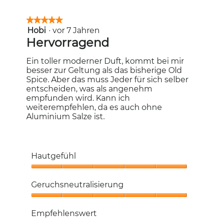
★★★★★
★★★★★
Hobi
·
vor 7 Jahren
5
von
Hervorragend
5
Sternen.
Ein toller moderner Duft, kommt bei mir
besser zur Geltung als das bisherige Old
Spice. Aber das muss Jeder für sich selber
entscheiden, was als angenehm
empfunden wird. Kann ich
weiterempfehlen, da es auch ohne
Aluminium Salze ist.
Hautgefühl
Hautgefühl,
5
Geruchsneutralisierung
von
5
Geruchsneutralisierung,
5
Empfehlenswert