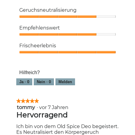
Hautgefühl,
5
Geruchsneutralisierung
von
5
Geruchsneutralisierung,
4
Empfehlenswert
von
5
Empfehlenswert,
4
Frischeerlebnis
von
5
Frischeerlebnis,
5
von
Hilfreich?
5
Ja ·
0
Nein ·
0
Melden
★★★★★
★★★★★
tommy
·
vor 7 Jahren
5
von
Hervorragend
5
Sternen.
Ich bin von dem Old Spice Deo begeistert.
Es Neutralisiert den Körpergeruch