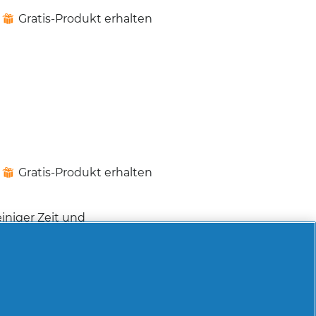
Gratis-Produkt erhalten
⊞
Gratis-Produkt erhalten
⊞
iniger Zeit und
r den Alltag. Es
ns, dass es sanft
ich finde den Duft