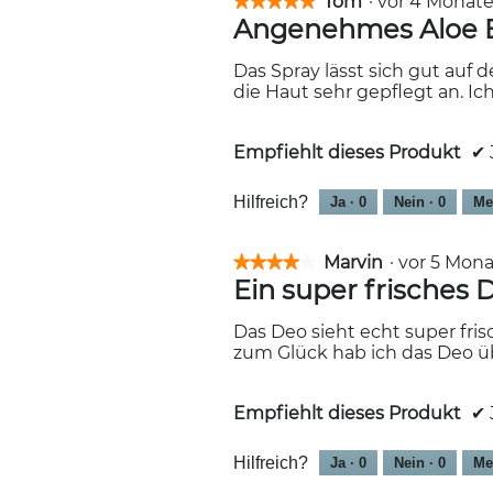
Tom
·
vor 4 Mona
★★★★★
★★★★★
Angenehmes Aloe 
5
von
5
Das Spray lässt sich gut auf 
Sternen.
die Haut sehr gepflegt an. I
Empfiehlt dieses Produkt
✔
Hilfreich?
Ja ·
0
Nein ·
0
Me
Marvin
·
vor 5 Mon
★★★★★
★★★★★
Ein super frisches 
4
von
5
Das Deo sieht echt super frisc
Sternen.
zum Glück hab ich das Deo üb
Empfiehlt dieses Produkt
✔
Hilfreich?
Ja ·
0
Nein ·
0
Me