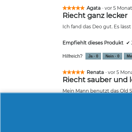
Agata
·
vor 5 Mon
★★★★★
★★★★★
Riecht ganz lecker
5
von
5
Ich fand das Deo gut. Es läss
Sternen.
Empfiehlt dieses Produkt
✔
Hilfreich?
Ja ·
0
Nein ·
0
Me
Renata
·
vor 5 Mo
★★★★★
★★★★★
Riecht sauber und l
5
von
5
Mein Mann benutzt das Old Sp
Sternen.
wir mögen es beide sehr. Der 
riecht sauber und leicht nach 
zur Haut ist und lange Frisch
auch richtig angenehm. Klar
Empfiehlt dieses Produkt
✔