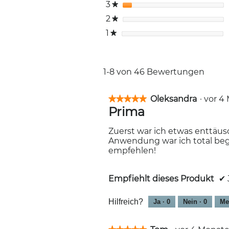
3
Sterne
★
2
Sterne
★
1
Sterne
★
1-8 von 46 Bewertungen
Oleksandra
·
vor 4
★★★★★
★★★★★
Prima
5
von
5
Zuerst war ich etwas enttäusc
Sternen.
Anwendung war ich total begei
empfehlen!
Empfiehlt dieses Produkt
✔
Hilfreich?
Ja ·
0
Nein ·
0
Me