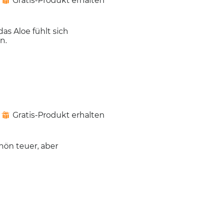
Gratis-Produkt erhalten
⊞
as Aloe fühlt sich
n.
Gratis-Produkt erhalten
⊞
chön teuer, aber