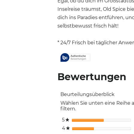
Egal, ob du dich im Großstadtd
Inselreise träumst, Old Spice bi
dich ins Paradies entführen, und
selbstbewusst frisch hält!
* 24/7 Frisch bei täglicher Anw
Bewertungen
Beurteilungsüberblick
Wählen Sie unten eine Reihe
filtern.
5
Sterne
★
4
Sterne
★