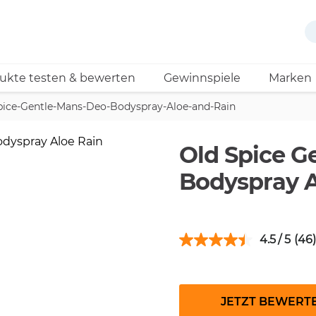
ukte testen & bewerten
Gewinnspiele
Marken
pice-Gentle-Mans-Deo-Bodyspray-Aloe-and-Rain
Old Spice G
Bodyspray A
4.5
(46)
JETZT BEWERT