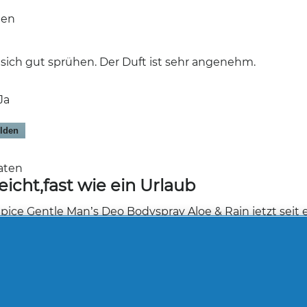
aten
t sich gut sprühen. Der Duft ist sehr angenehm.
Ja
lden
naten
eicht,fast wie ein Urlaub
ice Gentle Man’s Deo Bodyspray Aloe & Rain jetzt seit e
Duft ist frisch, angenehm und nicht zu stark – perfekt fü
Aloe, fast wie ein kleiner Urlaub. Besonders gut gefällt u
e gibt. Mein Mann fühlt sich den ganzen Tag frisch, und 
e Empfehlung!
Ja