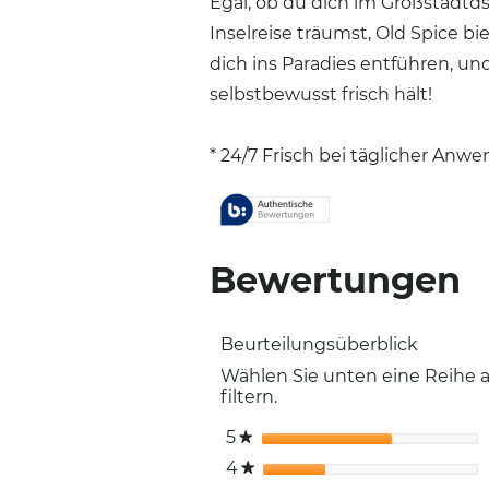
Egal, ob du dich im Großstadtd
Inselreise träumst, Old Spice bi
dich ins Paradies entführen, und
selbstbewusst frisch hält!
* 24/7 Frisch bei täglicher Anw
Bewertungen
Beurteilungsüberblick
Wählen Sie unten eine Reihe
filtern.
5
Sterne
★
4
Sterne
★