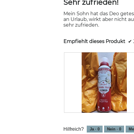
Sehr zufrieden!
5
von
5
Mein Sohn hat das Deo getest
Sternen.
an Urlaub, wirkt aber nicht a
sehr zufrieden.
Empfiehlt dieses Produkt
✔
O
F
l
o
d
t
Hilfreich?
Ja ·
0
Nein ·
0
Me
S
o