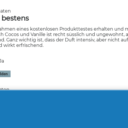
naten
t bestens
ahmen eines kostenlosen Produkttestes erhalten und 
ch Cocos und Vanille ist recht süsslich und ungewohnt
Ganz wichtig ist, dass der Duft intensiv, aber nicht aufd
 wirkt erfrischend.
Ja
lden
naten
 Kokosduft
, der sofort an Urlaub und Sonne erinnert.
Ja