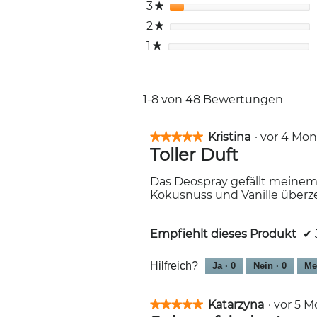
3
Sterne
★
2
Sterne
★
1
Sterne
★
1-8 von 48 Bewertungen
Kristina
·
vor 4 Mo
★★★★★
★★★★★
Toller Duft
5
von
5
Das Deospray gefällt meinem 
Sternen.
Kokusnuss und Vanille überz
Empfiehlt dieses Produkt
✔
Hilfreich?
Ja ·
0
Nein ·
0
Me
Katarzyna
·
vor 5 
★★★★★
★★★★★