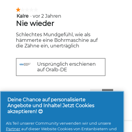
★★★★★
★★★★★
KaIre
·
vor 2 Jahren
1
von
Nie wieder
5
Sternen.
Schlechtes Mundgefühl, wie als
hämmerte eine Bohrmaschine auf
die Zähne ein, unerträglich
Ursprünglich erschienen
auf Oralb-DE
1-8 von 181 Bewertungen
Zurück
◄
Weiter
►
Reviews
Reviews
Deine Chance auf personalisierte
Angebote und Inhalte! Jetzt Cookies
akzeptieren! 😊
Als Teil unserer Community verwenden wir und unsere
Über uns
Kontakt
pg.com besuchen
Partner
auf dieser Website Cookies von Erstanbietern und