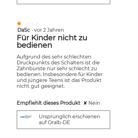
★★★★★
★★★★★
DaSc
·
vor 2 Jahren
1
von
Für Kinder nicht zu
5
bedienen
Sternen.
Aufgrund des sehr schlechten
Druckpunkts des Schalters ist die
Zahnbürste nur sehr schlecht zu
bedienen. Insbesondere für Kinder
und jüngere Teens ist das Produkt
nicht gut geeignet.
Empfiehlt dieses Produkt
✘
Nein
Ursprünglich erschienen
auf Oralb-DE