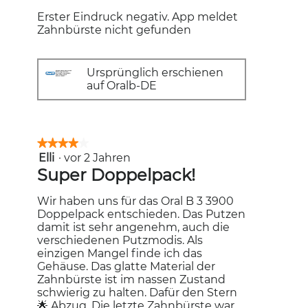
Erster Eindruck negativ. App meldet
Zahnbürste nicht gefunden
Ursprünglich erschienen
auf Oralb-DE
★★★★★
★★★★★
Elli
·
vor 2 Jahren
4
von
Super Doppelpack!
5
Sternen.
Wir haben uns für das Oral B 3 3900
Doppelpack entschieden. Das Putzen
damit ist sehr angenehm, auch die
verschiedenen Putzmodis. Als
einzigen Mangel finde ich das
Gehäuse. Das glatte Material der
Zahnbürste ist im nassen Zustand
schwierig zu halten. Dafür den Stern
🌟 Abzug. Die letzte Zahnbürste war