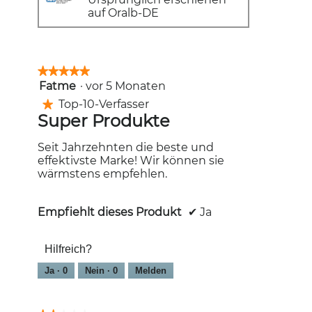
auf Oralb-DE
★★★★★
★★★★★
Fatme
·
vor 5 Monaten
5
von
Top-10-Verfasser
★
5
Super Produkte
Sternen.
Seit Jahrzehnten die beste und
effektivste Marke! Wir können sie
wärmstens empfehlen.
Empfiehlt dieses Produkt
✔
Ja
Hilfreich?
Ja ·
0
Nein ·
0
Melden