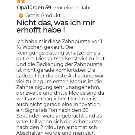
★★★★★
★★★★★
OpaJürgen 59
·
vor einem Jahr
2
von
Gratis-Produkt erhalten
⊞
5
Nicht das, was ich mir
Sternen.
erhofft habe !
Ich habe mir diese Zahnbürste vor 1
½ Wochen gekauft. Die
Reinigungsleistung schätze ich als
gut ein. Die Lautstärke ist viel zu laut
und die Bedienung der Zahnbürste
ist nicht gerade komfortabel. Die
Ladezeit für die erste Aufladung war
viel zu lang. Im ersten Modus ist die
Zahnreinigung sehr unangenehm,
der zweite und dritte Modus sind da
weit aus erträglicher. Der Timer ist
auch nicht gerade eine Innovation,
ein Signal als Ton nach den 30
Sekunden wäre angebracht und es
wäre Toll wenn sich die Zahnbürste
nach den 2 Minuten automatisch
Abschalten würde und man sich