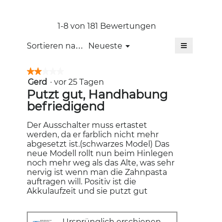
Bewertung:
4.6
von
1-8 von 181 Bewertungen
5.
≡
Menü
Sortieren nach:
Neueste
▼
Wenn
Sie
auf
★★★★★
★★★★★
die
Gerd
·
vor 25 Tagen
2
folgende
Schaltfläc
von
Putzt gut, Handhabung
klicken,
5
befriedigend
wird
Sternen.
der
unten
aufgeführt
Der Ausschalter muss ertastet
Inhalt
werden, da er farblich nicht mehr
aktualisiert
abgesetzt ist.(schwarzes Model) Das
neue Modell rollt nun beim Hinlegen
noch mehr weg als das Alte, was sehr
nervig ist wenn man die Zahnpasta
auftragen will. Positiv ist die
Akkulaufzeit und sie putzt gut
Ursprünglich erschienen