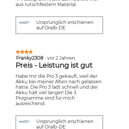
aus rutschfestem Material.
Ursprünglich erschienen
auf Oralb-DE
★★★★★
★★★★★
Franky2308
·
vor 2 Jahren
4
von
Preis - Leistung ist gut
5
Sternen.
Habe mir die Pro 3 gekauft, weil der
Akku bei meiner Alten nach gelassen
hatte. Die Pro 3 lädt schnell und der
Akku hält viel länger! Die 3
Programme sind für mich
ausreichend.
Ursprünglich erschienen
auf Oralb-DE