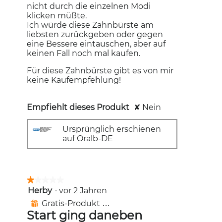
nicht durch die einzelnen Modi
klicken müßte.
Ich würde diese Zahnbürste am
liebsten zurückgeben oder gegen
eine Bessere eintauschen, aber auf
keinen Fall noch mal kaufen.
Für diese Zahnbürste gibt es von mir
keine Kaufempfehlung!
Empfiehlt dieses Produkt
✘
Nein
Ursprünglich erschienen
auf Oralb-DE
★★★★★
★★★★★
Herby
·
vor 2 Jahren
1
von
Gratis-Produkt erhalten
⊞
5
Start ging daneben
Sternen.