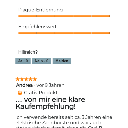
Reinigungsgefühl,
5
Plaque-Entfernung
von
5
Plaque-
Entfernung,
Empfehlenswert
5
von
Empfehlenswert,
5
5
von
Hilfreich?
5
Ja ·
0
Nein ·
0
Melden
★★★★★
★★★★★
Andrea
·
vor 9 Jahren
5
von
Gratis-Produkt erhalten
⊞
5
… von mir eine klare
Sternen.
Kaufempfehlung!
Ich verwende bereits seit ca. 3 Jahren eine
elektrische Zahnbürste und war auch