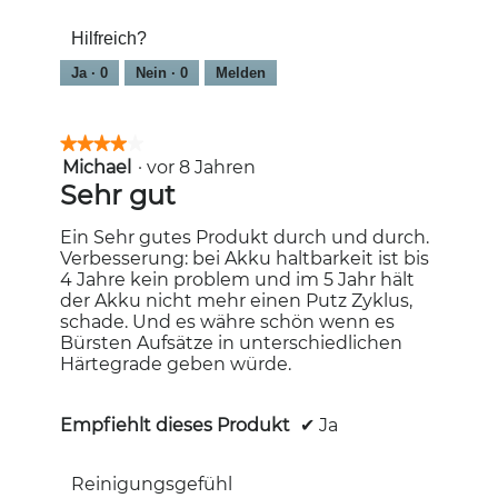
5
Hilfreich?
von
5
Ja ·
0
Nein ·
0
Melden
★★★★★
★★★★★
Michael
·
vor 8 Jahren
4
von
Sehr gut
5
Sternen.
Ein Sehr gutes Produkt durch und durch.
Verbesserung: bei Akku haltbarkeit ist bis
4 Jahre kein problem und im 5 Jahr hält
der Akku nicht mehr einen Putz Zyklus,
schade. Und es währe schön wenn es
Bürsten Aufsätze in unterschiedlichen
Härtegrade geben würde.
Empfiehlt dieses Produkt
✔
Ja
Reinigungsgefühl