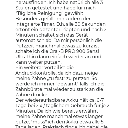
herausfinden. Ich habe natürlich alle 3
Stufen getestet und habe für mich
"Tägliche Reinigung" gewählt.
Besonders gefällt mir zudem der
integrierte Timer. D.h. alle 30 Sekunden
ertönt ein dezenter Piepton und nach 2
Minuten schaltet sich das Gerät
automatisch ab. Da mir persönlich die
Putzzeit manchmal etwas zu kurz ist,
schalte ich die Oral-B PRO 900 Sensi
Ultrathin dann einfach wieder an und
kann weiter putzen.
Ein weiterer Vorteil ist die
Andruckkontrolle, da ich dazu neige
meine Zähne „zu fest“ zu putzen. So
werde ich immer "gewarnt" falls ich die
Zahnbürste mal wieder zu stark an die
Zähne drücke.
Der wiederaufladbare Akku hält ca. 6-7
Tage bei 2 x / täglichem Gebrauch für je 2
Minuten. Da ich wie bereits erwähnt
meine Zähne manchmal etwas länger
putze, "muss" ich den Akku etwa alle 5
Tage laden. Praktisch finde ich dabei die