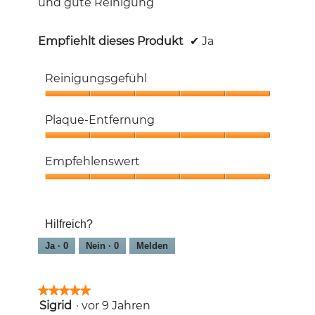
und gute Reinigung
Empfiehlt dieses Produkt
✔
Ja
Reinigungsgefühl
Reinigungsgefühl,
5
Plaque-Entfernung
von
5
Plaque-
Entfernung,
Empfehlenswert
5
von
Empfehlenswert,
5
5
von
Hilfreich?
5
Ja ·
0
Nein ·
0
Melden
★★★★★
★★★★★
Sigrid
·
vor 9 Jahren
5