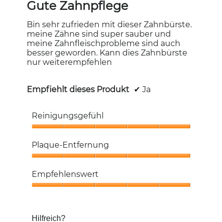
von
Gute Zahnpflege
5
Sternen.
Bin sehr zufrieden mit dieser Zahnbürste.
meine Zähne sind super sauber und
meine Zahnfleischprobleme sind auch
besser geworden. Kann dies Zahnbürste
nur weiterempfehlen
Empfiehlt dieses Produkt
✔
Ja
Reinigungsgefühl
Reinigungsgefühl,
5
Plaque-Entfernung
von
5
Plaque-
Entfernung,
Empfehlenswert
5
von
Empfehlenswert,
5
5
von
Hilfreich?
5