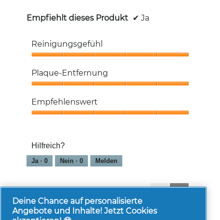
Empfiehlt dieses Produkt
✔
Ja
Reinigungsgefühl
Reinigungsgefühl,
5
Plaque-Entfernung
von
5
Plaque-
Entfernung,
Empfehlenswert
5
von
Empfehlenswert,
5
5
von
Hilfreich?
5
Ja ·
0
Nein ·
0
Melden
1-8 von 113 Bewertungen
Zurück
◄
Weiter
►
Reviews
Reviews
Deine Chance auf personalisierte
Angebote und Inhalte! Jetzt Cookies