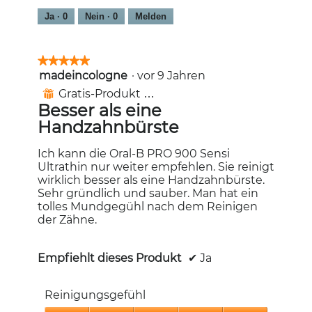
Ja ·
0
Nein ·
0
Melden
★★★★★
★★★★★
madeincologne
·
vor 9 Jahren
5
von
Gratis-Produkt erhalten
⊞
5
Besser als eine
Sternen.
Handzahnbürste
Ich kann die Oral-B PRO 900 Sensi
Ultrathin nur weiter empfehlen. Sie reinigt
wirklich besser als eine Handzahnbürste.
Sehr gründlich und sauber. Man hat ein
tolles Mundgegühl nach dem Reinigen
der Zähne.
Empfiehlt dieses Produkt
✔
Ja
Reinigungsgefühl