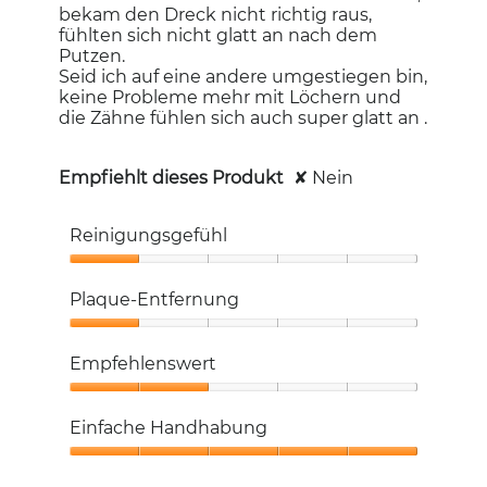
bekam den Dreck nicht richtig raus,
fühlten sich nicht glatt an nach dem
Putzen.
Seid ich auf eine andere umgestiegen bin,
keine Probleme mehr mit Löchern und
die Zähne fühlen sich auch super glatt an .
Empfiehlt dieses Produkt
✘
Nein
Reinigungsgefühl
Reinigungsgefühl,
1
Plaque-Entfernung
von
5
Plaque-
Entfernung,
Empfehlenswert
1
von
Empfehlenswert,
5
2
Einfache Handhabung
von
5
Einfache
Handhabung,