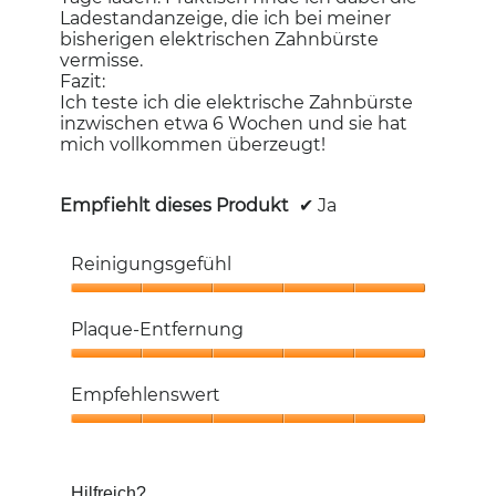
Ladestandanzeige, die ich bei meiner
bisherigen elektrischen Zahnbürste
vermisse.
Fazit:
Ich teste ich die elektrische Zahnbürste
inzwischen etwa 6 Wochen und sie hat
mich vollkommen überzeugt!
Empfiehlt dieses Produkt
✔
Ja
Reinigungsgefühl
Reinigungsgefühl,
5
Plaque-Entfernung
von
5
Plaque-
Entfernung,
Empfehlenswert
5
von
Empfehlenswert,
5
5
von
Hilfreich?