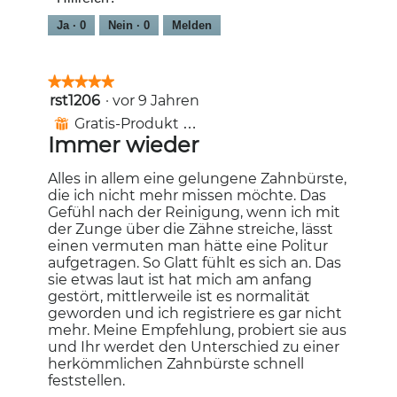
5
Ja ·
0
Nein ·
0
Melden
★★★★★
★★★★★
rst1206
·
vor 9 Jahren
5
von
Gratis-Produkt erhalten
⊞
5
Immer wieder
Sternen.
Alles in allem eine gelungene Zahnbürste,
die ich nicht mehr missen möchte. Das
Gefühl nach der Reinigung, wenn ich mit
der Zunge über die Zähne streiche, lässt
einen vermuten man hätte eine Politur
aufgetragen. So Glatt fühlt es sich an. Das
sie etwas laut ist hat mich am anfang
gestört, mittlerweile ist es normalität
geworden und ich registriere es gar nicht
mehr. Meine Empfehlung, probiert sie aus
und Ihr werdet den Unterschied zu einer
herkömmlichen Zahnbürste schnell
feststellen.