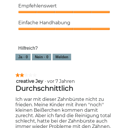
Entfernung,
Empfehlenswert
5
von
Empfehlenswert,
5
5
Einfache Handhabung
von
5
Einfache
Handhabung,
5
Hilfreich?
von
5
Ja ·
0
Nein ·
0
Melden
★★★★★
★★★★★
creative Jey
·
vor 7 Jahren
2
von
Durchschnittlich
5
Sternen.
Ich war mit dieser Zahnbürste nicht zu
frieden. Meine Kinder mit ihren ''noch''
kleinen Beißerchen kommen damit
zurecht. Aber ich fand die Reinigung total
schlecht, hatte bei der Zahnbürste auch
immer wieder Probleme mit den Zähnen,