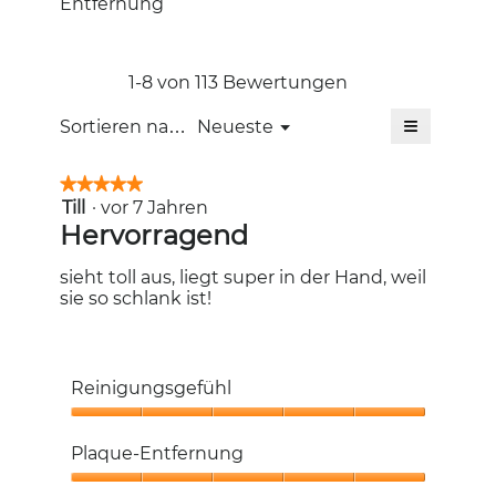
Entfernung
4.8
5.
Durchschni
von
Bewertung
5.
4.8
von
1-8 von 113 Bewertungen
5.
≡
Menü
Sortieren nach:
Neueste
▼
Wenn
Sie
auf
★★★★★
★★★★★
die
Till
·
vor 7 Jahren
5
folgende
Schaltfläc
von
Hervorragend
klicken,
5
wird
Sternen.
der
sieht toll aus, liegt super in der Hand, weil
unten
sie so schlank ist!
aufgeführt
Inhalt
aktualisiert
Reinigungsgefühl
Reinigungsgefühl,
5
Plaque-Entfernung
von
5
Plaque-