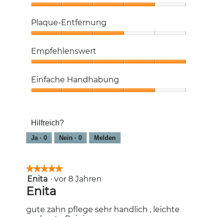
Reinigungsgefühl,
4
Plaque-Entfernung
von
5
Plaque-
Entfernung,
Empfehlenswert
3
von
Empfehlenswert,
5
5
Einfache Handhabung
von
5
Einfache
Handhabung,
4
Hilfreich?
von
5
Ja ·
0
Nein ·
0
Melden
★★★★★
★★★★★
Enita
·
vor 8 Jahren
5
von
Enita
5
Sternen.
gute zahn pflege sehr handlich , leichte