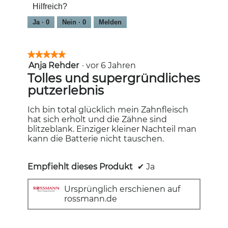
Hilfreich?
von
5
Ja ·
0
Nein ·
0
Melden
★★★★★
★★★★★
Anja Rehder
·
vor 6 Jahren
5
von
Tolles und supergründliches
5
putzerlebnis
Sternen.
Ich bin total glücklich mein Zahnfleisch
hat sich erholt und die Zähne sind
blitzeblank. Einziger kleiner Nachteil man
kann die Batterie nicht tauschen.
Empfiehlt dieses Produkt
✔
Ja
Ursprünglich erschienen auf
rossmann.de