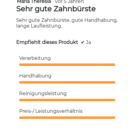
Maria Theresia
·
vor 5 Jahren
5
von
Sehr gute Zahnbürste
5
Sternen.
Sehr gute Zahnbürste, gute Handhabung,
lange Laufleistung.
Empfiehlt dieses Produkt
✔
Ja
Verarbeitung
Verarbeitung,
5
Handhabung
von
5
Handhabung,
5
Reinigungsleistung
von
5
Reinigungsleistung,
5
Preis-/ Leistungsverhältnis
von
5
Preis-/
Leistungsverhältnis,
5