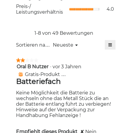
von
Durchschni
4.7
Preis-/
Preis-/
5.
Bewertung
4.0
von
Leistungsve
Leistungsverhältnis
4.4
5.
Durchschni
von
Bewertung
5.
4
von
1-8 von 49 Bewertungen
5.
≡
Menü
Sortieren nach:
Neueste
▼
Wenn
Sie
auf
★★★★★
★★★★★
die
Oral B Nutzer
·
vor 3 Jahren
2
folgende
Schaltfläc
von
Gratis-Produkt erhalten
⊞
klicken,
5
wird
Batteriefach
Sternen.
der
unten
aufgeführt
Keine Möglichkeit die Batterie zu
Inhalt
wechseln ohne das Metall Stück die an
aktualisiert
der Batterie entlang führt zu verbiegen!
Hinweise auf der Verpackung zur
Handhabung Fehlanzeige !
Empfiehlt dieses Produkt
✘
Nein