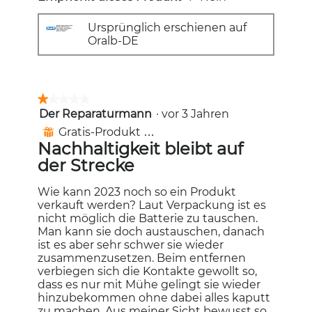
Ursprünglich erschienen auf
Oralb-DE
★★★★★
★★★★★
Der Reparaturmann
·
vor 3 Jahren
1
von
Gratis-Produkt erhalten
⊞
5
Nachhaltigkeit bleibt auf
Sternen.
der Strecke
Wie kann 2023 noch so ein Produkt
verkauft werden? Laut Verpackung ist es
nicht möglich die Batterie zu tauschen.
Man kann sie doch austauschen, danach
ist es aber sehr schwer sie wieder
zusammenzusetzen. Beim entfernen
verbiegen sich die Kontakte gewollt so,
dass es nur mit Mühe gelingt sie wieder
hinzubekommen ohne dabei alles kaputt
zu machen. Aus meiner Sicht bewusst so