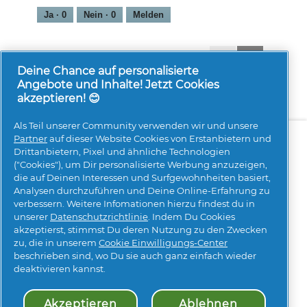
5
Ja ·
0
Nein ·
0
Melden
1-8 von 49 Bewertungen
Zurück
◄
Weiter
►
Reviews
Reviews
Deine Chance auf personalisierte
Angebote und Inhalte! Jetzt Cookies
akzeptieren! 😊
Als Teil unserer Community verwenden wir und unsere
Über uns
Kontakt
pg.com besuchen
Partner
auf dieser Website Cookies von Erstanbietern und
Drittanbietern, Pixel und ähnliche Technologien
Mehr Inspiration
("Cookies"), um Dir personalisierte Werbung anzuzeigen,
die auf Deinen Interessen und Surfgewohnheiten basiert,
Analysen durchzuführen und Deine Online-Erfahrung zu
verbessern. Weitere Infomationen hierzu findest du in
unserer
Datenschutzrichtlinie
. Indem Du Cookies
akzeptierst, stimmst Du deren Nutzung zu den Zwecken
zu, die in unserem
Cookie Einwilligungs-Center
beschrieben sind, wo Du sie auch ganz einfach wieder
Meine Daten
Geschäftsbedingungen
deaktivieren kannst.
Erklärung zur Barrierefreiheit
Datenschutz
Impressum
Über Cookies
Sitemap
Akzeptieren
Ablehnen