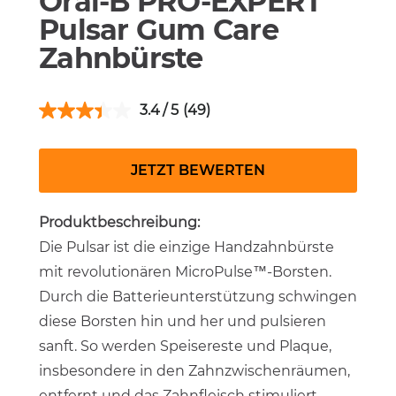
Oral-B PRO-EXPERT
Pulsar Gum Care
Zahnbürste
3.4
(49)
JETZT BEWERTEN
Produktbeschreibung:
Die Pulsar ist die einzige Handzahnbürste
mit revolutionären MicroPulse™-Borsten.
Durch die Batterieunterstützung schwingen
diese Borsten hin und her und pulsieren
sanft. So werden Speisereste und Plaque,
insbesondere in den Zahnzwischenräumen,
entfernt und das Zahnfleisch stimuliert.