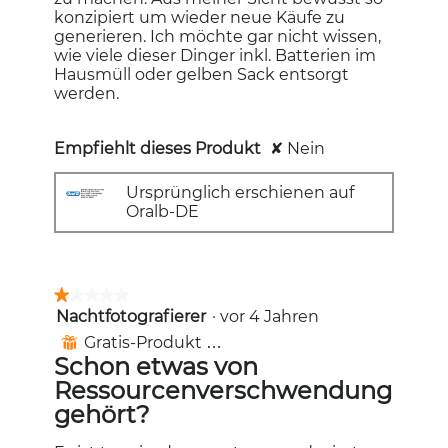
konzipiert um wieder neue Käufe zu
generieren. Ich möchte gar nicht wissen,
wie viele dieser Dinger inkl. Batterien im
Hausmüll oder gelben Sack entsorgt
werden.
Empfiehlt dieses Produkt
✘
Nein
Ursprünglich erschienen auf
Oralb-DE
★★★★★
★★★★★
Nachtfotografierer
·
vor 4 Jahren
1
von
Gratis-Produkt erhalten
⊞
5
Schon etwas von
Sternen.
Ressourcenverschwendung
gehört?