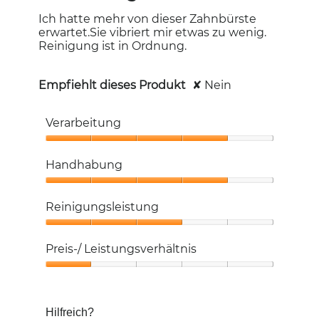
Ich hatte mehr von dieser Zahnbürste
erwartet.Sie vibriert mir etwas zu wenig.
Reinigung ist in Ordnung.
Empfiehlt dieses Produkt
✘
Nein
Verarbeitung
Verarbeitung,
4
Handhabung
von
5
Handhabung,
4
Reinigungsleistung
von
5
Reinigungsleistung,
3
Preis-/ Leistungsverhältnis
von
5
Preis-/
Leistungsverhältnis,
1
Hilfreich?
von