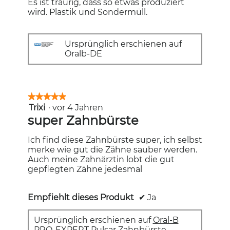
Es ist traurig, dass so etwas produziert
wird. Plastik und Sondermüll.
Ursprünglich erschienen auf
Oralb-DE
★★★★★
★★★★★
Trixi
·
vor 4 Jahren
5
von
super Zahnbürste
5
Sternen.
Ich find diese Zahnbürste super, ich selbst
merke wie gut die Zähne sauber werden.
Auch meine Zahnärztin lobt die gut
gepflegten Zähne jedesmal
Empfiehlt dieses Produkt
✔
Ja
Ursprünglich erschienen auf
Oral-B
PRO-EXPERT Pulsar Zahnbürste