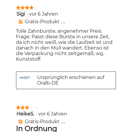
★★★★★
★★★★★
Sigi
·
vor 6 Jahren
4
von
Gratis-Produkt erhalten
⊞
5
Sternen.
Tolle Zahnbürste, angenehmer Preis.
Frage: Passt diese Bürste in unsere Zeit,
da ich nicht weiß, wie die Laufzeit ist und
danach in den Müll wandert. Ebenso ist
die Verpackung nicht zeitgemäß, wg.
Kunststoff.
Ursprünglich erschienen auf
Oralb-DE
★★★★★
★★★★★
HeikeS.
·
vor 6 Jahren
3
von
Gratis-Produkt erhalten
⊞
5
In Ordnung
Sternen.