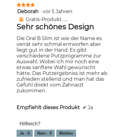
★★★★★
★★★★★
Deborah
·
vor 5 Jahren
4
von
Gratis-Produkt erhalten
⊞
5
Sehr schönes Design
Sternen.
Die Oral B Slim ist wie der Name es
verrät sehr schmal entworfen aber
liegt gut in der Hand. Es gibt
verschiedene Putzprogramme zur
Auswahl. Wobei ich mir noch eine
etwas sanftere Wahl gewünscht
hätte. Das Putzergebniss ist mehr als
zufrieden stellend und man hat das
Gefühl direkt vom Zahnarzt
zukommen.
Empfiehlt dieses Produkt
✔
Ja
Hilfreich?
Ja ·
0
Nein ·
0
Melden