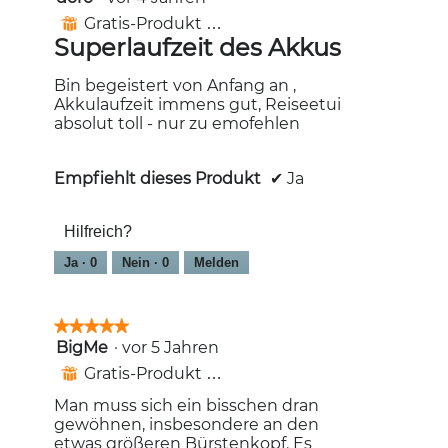
Schaltfläc
von
Gratis-Produkt erhalten
⊞
klicken,
5
wird
Superlaufzeit des Akkus
Sternen.
der
unten
aufgeführt
Bin begeistert von Anfang an ,
Inhalt
Akkulaufzeit immens gut, Reiseetui
aktualisiert
absolut toll - nur zu emofehlen
Empfiehlt dieses Produkt
✔
Ja
Hilfreich?
Ja ·
0
Nein ·
0
Melden
★★★★★
★★★★★
BigMe
·
vor 5 Jahren
5
von
Gratis-Produkt erhalten
⊞
5
Sternen.
Man muss sich ein bisschen dran
gewöhnen, insbesondere an den
etwas größeren Bürstenkopf. Es