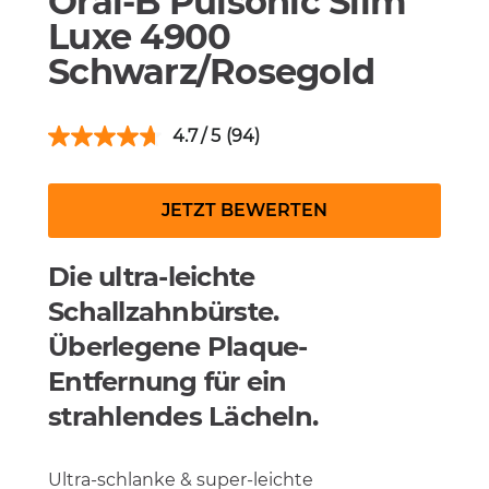
Oral-B Pulsonic Slim
Luxe 4900
Schwarz/Rosegold
4.7
(94)
JETZT BEWERTEN
Die ultra-leichte
Schallzahnbürste.
Überlegene Plaque-
Entfernung für ein
strahlendes Lächeln.
Ultra-schlanke & super-leichte