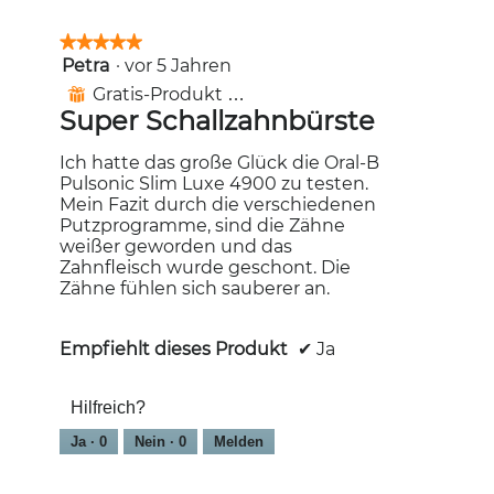
★★★★★
★★★★★
Petra
·
vor 5 Jahren
5
von
Gratis-Produkt erhalten
⊞
5
Super Schallzahnbürste
Sternen.
Ich hatte das große Glück die Oral-B
Pulsonic Slim Luxe 4900 zu testen.
Mein Fazit durch die verschiedenen
Putzprogramme, sind die Zähne
weißer geworden und das
Zahnfleisch wurde geschont. Die
Zähne fühlen sich sauberer an.
Empfiehlt dieses Produkt
✔
Ja
Hilfreich?
Ja ·
0
Nein ·
0
Melden