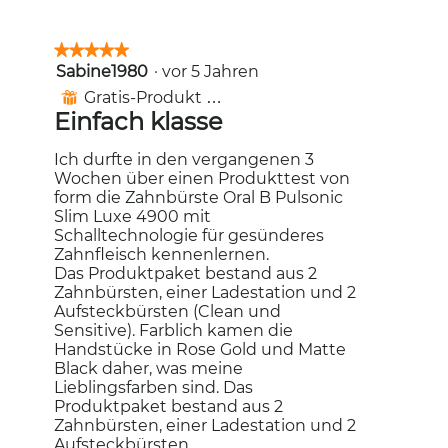
★★★★★
★★★★★
Sabine1980
·
vor 5 Jahren
5
von
Gratis-Produkt erhalten
⊞
5
Einfach klasse
Sternen.
Ich durfte in den vergangenen 3
Wochen über einen Produkttest von
form die Zahnbürste Oral B Pulsonic
Slim Luxe 4900 mit
Schalltechnologie für gesünderes
Zahnfleisch kennenlernen.
Das Produktpaket bestand aus 2
Zahnbürsten, einer Ladestation und 2
Aufsteckbürsten (Clean und
Sensitive). Farblich kamen die
Handstücke in Rose Gold und Matte
Black daher, was meine
Lieblingsfarben sind. Das
Produktpaket bestand aus 2
Zahnbürsten, einer Ladestation und 2
Aufsteckbürsten.