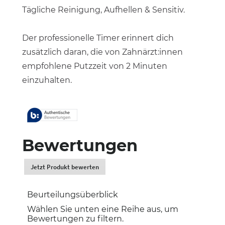
Tägliche Reinigung, Aufhellen & Sensitiv.
Der professionelle Timer erinnert dich
zusätzlich daran, die von Zahnärzt:innen
empfohlene Putzzeit von 2 Minuten
einzuhalten.
Bewertungen
Jetzt Produkt bewerten
.
Dadurch
werden
Beurteilungsüberblick
Sie
zur
Wählen Sie unten eine Reihe aus, um
Login-
Bewertungen zu filtern.
Seite