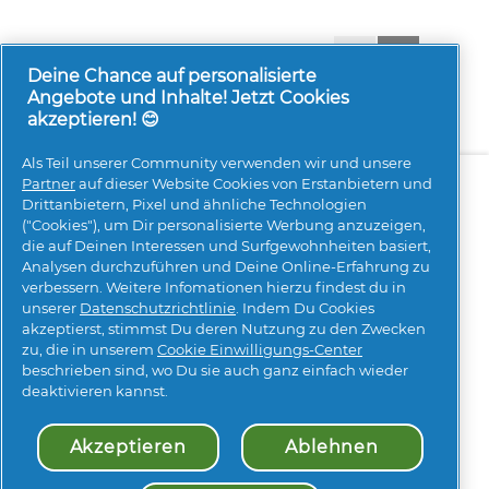
1-8 von 94 Bewertungen
Zurück
◄
Weiter
►
Reviews
Reviews
Deine Chance auf personalisierte
Angebote und Inhalte! Jetzt Cookies
akzeptieren! 😊
Als Teil unserer Community verwenden wir und unsere
Über uns
Kontakt
pg.com besuchen
Partner
auf dieser Website Cookies von Erstanbietern und
Drittanbietern, Pixel und ähnliche Technologien
Mehr Inspiration
("Cookies"), um Dir personalisierte Werbung anzuzeigen,
die auf Deinen Interessen und Surfgewohnheiten basiert,
Analysen durchzuführen und Deine Online-Erfahrung zu
verbessern. Weitere Infomationen hierzu findest du in
unserer
Datenschutzrichtlinie
. Indem Du Cookies
akzeptierst, stimmst Du deren Nutzung zu den Zwecken
zu, die in unserem
Cookie Einwilligungs-Center
beschrieben sind, wo Du sie auch ganz einfach wieder
Meine Daten
Geschäftsbedingungen
deaktivieren kannst.
Erklärung zur Barrierefreiheit
Datenschutz
Impressum
Über Cookies
Sitemap
Akzeptieren
Ablehnen
© 2026 Procter & Gamble. Alle Rechte vorbehalten. Der