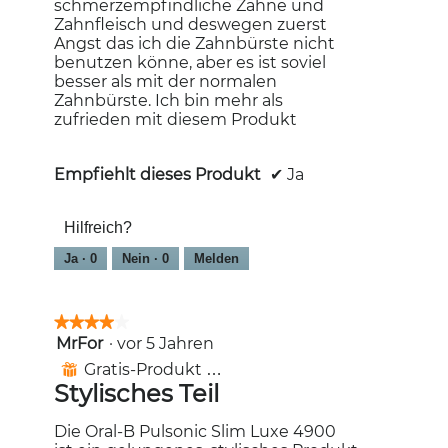
schmerzempfindliche Zähne und
Zahnfleisch und deswegen zuerst
Angst das ich die Zahnbürste nicht
benutzen könne, aber es ist soviel
besser als mit der normalen
Zahnbürste. Ich bin mehr als
zufrieden mit diesem Produkt
Empfiehlt dieses Produkt
✔
Ja
Hilfreich?
Ja ·
0
Nein ·
0
Melden
★★★★★
★★★★★
MrFor
·
vor 5 Jahren
4
von
Gratis-Produkt erhalten
⊞
5
Stylisches Teil
Sternen.
Die Oral-B Pulsonic Slim Luxe 4900