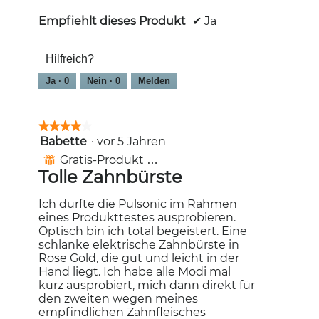
Empfiehlt dieses Produkt
✔
Ja
Hilfreich?
Ja ·
0
Nein ·
0
Melden
★★★★★
★★★★★
Babette
·
vor 5 Jahren
4
von
Gratis-Produkt erhalten
⊞
5
Tolle Zahnbürste
Sternen.
Ich durfte die Pulsonic im Rahmen
eines Produkttestes ausprobieren.
Optisch bin ich total begeistert. Eine
schlanke elektrische Zahnbürste in
Rose Gold, die gut und leicht in der
Hand liegt. Ich habe alle Modi mal
kurz ausprobiert, mich dann direkt für
den zweiten wegen meines
empfindlichen Zahnfleisches