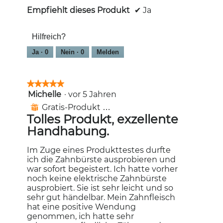
Empfiehlt dieses Produkt
✔
Ja
Hilfreich?
Ja ·
0
Nein ·
0
Melden
★★★★★
★★★★★
Michelle
·
vor 5 Jahren
5
von
Gratis-Produkt erhalten
⊞
5
Tolles Produkt, exzellente
Sternen.
Handhabung.
Im Zuge eines Produkttestes durfte
ich die Zahnbürste ausprobieren und
war sofort begeistert. Ich hatte vorher
noch keine elektrische Zahnbürste
ausprobiert. Sie ist sehr leicht und so
sehr gut händelbar. Mein Zahnfleisch
hat eine positive Wendung
genommen, ich hatte sehr