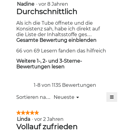
K
Nadine
·
vor 8 Jahren
k
2
t
von
B
Durchschnittlich
a
i
5
e
r
o
Sternen.
Als ich die Tube öffnete und die
w
l
n
Konsistenz sah, habe ich direkt auf
e
.
w
die Liste der Inhaltsstoffe ges…
i
r
G
Gesamte Bewertung einblenden
M
r
i
t
e
d
66 von 69 Lesern fanden das hilfreich
t
u
s
e
d
n
Weitere 1-, 2- und 3-Sterne-
c
i
i
Bewertungen lesen
n
g
h
e
m
s
v
r
o
e
o
i
d
1-8 von 1135 Bewertungen
r
n
a
e
A
≡
l
Menü
N
Sortieren nach:
Neueste
b
k
▼
e
Wenn
t
a
e
s
Sie
i
d
auf
n
D
★★★★★
★★★★★
o
die
i
i
Linda
·
vor 2 Jahren
v
5
folgende
n
Schaltfläc
a
von
Vollauf zufrieden
n
w
o
klicken,
l
5
i
wird
e