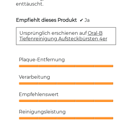
enttäuscht.
Empfiehlt dieses Produkt
✔
Ja
Ursprünglich erschienen auf
Oral-B
Tiefenreinigung Aufsteckbürsten 4er
Plaque-Entfernung
Plaque-
Entfernung,
Verarbeitung
5
von
Verarbeitung,
5
5
Empfehlenswert
von
5
Empfehlenswert,
5
Reinigungsleistung
von
5
Reinigungsleistung,
5