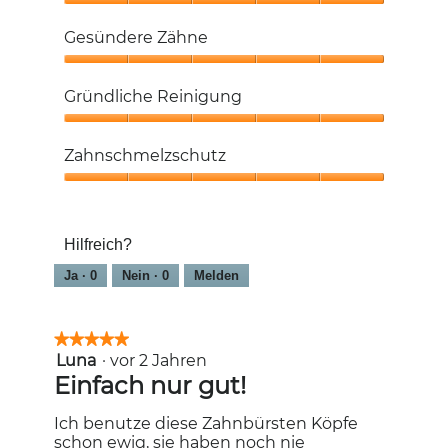
Schutz
vor
Gesündere Zähne
Löchern
in
Gesündere
den
Zähne,
Gründliche Reinigung
Zähnen,
5
5
von
Gründliche
von
5
Reinigung,
Zahnschmelzschutz
5
5
von
Zahnschmelzschutz,
5
5
von
Hilfreich?
5
Ja ·
0
Nein ·
0
Melden
★★★★★
★★★★★
Luna
·
vor 2 Jahren
5
von
Einfach nur gut!
5
Sternen.
Ich benutze diese Zahnbürsten Köpfe
schon ewig, sie haben noch nie