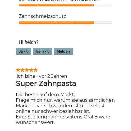
4
von
Schutz
5
vor
Zahnschmelzschutz
Löchern
in
Zahnschmelzschutz,
den
4
Zähnen,
von
4
Hilfreich?
5
von
Ja ·
0
Nein ·
0
Melden
5
★★★★★
★★★★★
Ich bins
·
vor 2 Jahren
5
von
Super Zahnpasta
5
Sternen.
Die beste auf dem Markt.
Frage mich nur, warum sie aus sämtlichen
Märkten verschwunden ist und selbst
online nur schwer beziehbar ist.
Eine Stellungnahme seitens Oral B wäre
wünschenswert.