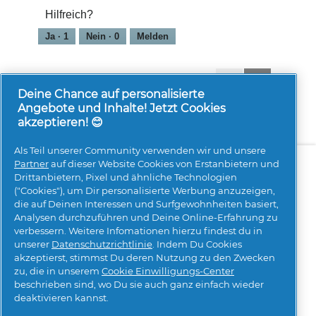
von
Hilfreich?
5
Ja ·
1
Nein ·
0
Melden
1-8 von 1135 Bewertungen
Zurück
◄
Weiter
►
Reviews
Reviews
Deine Chance auf personalisierte
Angebote und Inhalte! Jetzt Cookies
akzeptieren! 😊
Als Teil unserer Community verwenden wir und unsere
Über uns
Kontakt
pg.com besuchen
Partner
auf dieser Website Cookies von Erstanbietern und
Drittanbietern, Pixel und ähnliche Technologien
Mehr Inspiration
("Cookies"), um Dir personalisierte Werbung anzuzeigen,
die auf Deinen Interessen und Surfgewohnheiten basiert,
Analysen durchzuführen und Deine Online-Erfahrung zu
verbessern. Weitere Infomationen hierzu findest du in
unserer
Datenschutzrichtlinie
. Indem Du Cookies
akzeptierst, stimmst Du deren Nutzung zu den Zwecken
zu, die in unserem
Cookie Einwilligungs-Center
beschrieben sind, wo Du sie auch ganz einfach wieder
Meine Daten
Geschäftsbedingungen
deaktivieren kannst.
Erklärung zur Barrierefreiheit
Datenschutz