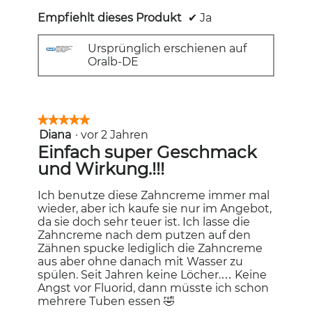
Empfiehlt dieses Produkt
✔
Ja
Ursprünglich erschienen auf
Oralb-DE
★★★★★
★★★★★
Diana
·
vor 2 Jahren
5
von
Einfach super Geschmack
5
und Wirkung.!!!
Sternen.
Ich benutze diese Zahncreme immer mal
wieder, aber ich kaufe sie nur im Angebot,
da sie doch sehr teuer ist. Ich lasse die
Zahncreme nach dem putzen auf den
Zähnen spucke lediglich die Zahncreme
aus aber ohne danach mit Wasser zu
spülen. Seit Jahren keine Löcher.… Keine
Angst vor Fluorid, dann müsste ich schon
mehrere Tuben essen 🤣