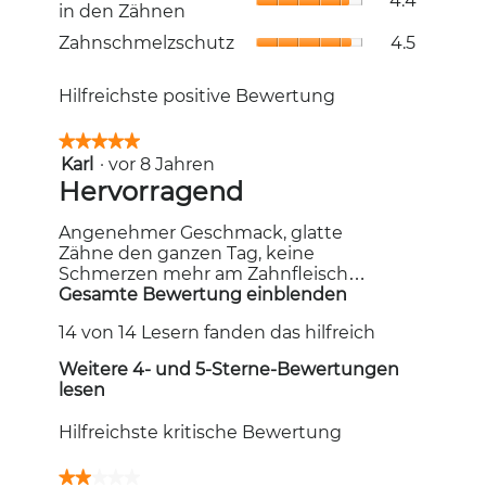
4.4
vor
in den Zähnen
4.7
5.
Löchern
von
Zahnschme
Zahnschmelzschutz
4.5
in
5.
Durchschni
den
Bewertung
Zähnen,
Hilfreichste positive Bewertung
4.5
Durchschni
von
Bewertung
5.
★★★★★
★★★★★
4.4
Karl
·
vor 8 Jahren
5
von
von
B
Hervorragend
5.
5
e
Sternen.
Angenehmer Geschmack, glatte
w
Zähne den ganzen Tag, keine
e
Schmerzen mehr am Zahnfleisch…
r
Gesamte Bewertung einblenden
M
i
t
14 von 14 Lesern fanden das hilfreich
t
u
d
n
Weitere 4- und 5-Sterne-Bewertungen
i
lesen
g
e
s
v
Hilfreichste kritische Bewertung
e
o
r
n
★★★★★
★★★★★
A