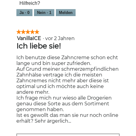
Hilfreich?
5
Ja ·
0
Nein ·
1
Melden
★★★★★
★★★★★
VanillaICE
·
vor 2 Jahren
5
von
Ich liebe sie!
5
Sternen.
Ich benutze diese Zahncreme schon echt
lange und bin super zufrieden.
Auf Grund meiner schmerzempfindlichen
Zahnhälse vertrage ich die meisten
Zahncremes nicht mehr aber diese ist
optimal und ich möchte auch keine
andere mehr.
Ich frage mich nur wieso alle Drogerien
genau diese Sorte aus dem Sortiment
genommen haben.
Ist es gewollt das man sie nur noch online
erhält? Sehr ärgerlich...