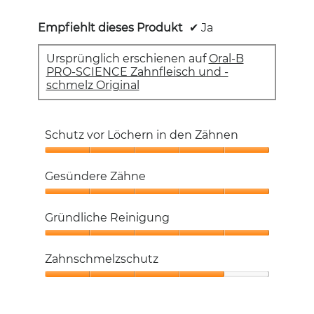
Empfiehlt dieses Produkt
✔
Ja
Ursprünglich erschienen auf
Oral-B
PRO-SCIENCE Zahnfleisch und -
schmelz Original
Schutz vor Löchern in den Zähnen
Schutz
vor
Gesündere Zähne
Löchern
in
Gesündere
den
Zähne,
Gründliche Reinigung
Zähnen,
5
5
von
Gründliche
von
5
Reinigung,
Zahnschmelzschutz
5
5
von
Zahnschmelzschutz,
5
4
von