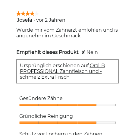
★★★★★
★★★★★
Josefa
·
vor 2 Jahren
4
von
Wurde mir vom Zahnarzt emfohlen und is
5
angenehm im Geschmack
Sternen.
Empfiehlt dieses Produkt
✘
Nein
Ursprünglich erschienen auf
Oral-B
PROFESSIONAL Zahnfleisch und -
schmelz Extra Frisch
Gesündere Zähne
Gesündere
Zähne,
Gründliche Reinigung
4
von
Gründliche
5
Reinigung,
Schutz vor Löchern in den Zähnen