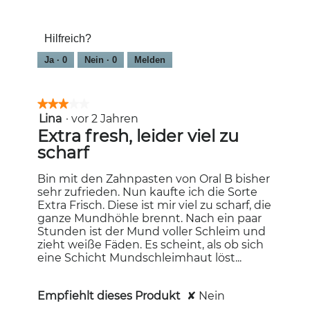
Zahnschmelzschutz,
8
e
ö
den
5
J
r
f
Zähnen,
von
a
n
f
5
Hilfreich?
5
h
n
von
e
Ja ·
0
Nein ·
0
Melden
e
5
r
n
t
e
.
.
n
★★★★★
★★★★★
.
Lina
·
vor 2 Jahren
3
von
Extra fresh, leider viel zu
2
5
scharf
v
Sternen.
o
Bin mit den Zahnpasten von Oral B bisher
n
sehr zufrieden. Nun kaufte ich die Sorte
5
Extra Frisch. Diese ist mir viel zu scharf, die
S
ganze Mundhöhle brennt. Nach ein paar
Stunden ist der Mund voller Schleim und
t
zieht weiße Fäden. Es scheint, als ob sich
e
eine Schicht Mundschleimhaut löst...
r
n
Empfiehlt dieses Produkt
✘
Nein
e