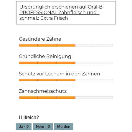
n
Ursprünglich erschienen auf
Oral-B
.
PROFESSIONAL Zahnfleisch und -
schmelz Extra Frisch
Gesündere Zähne
Gesündere
Zähne,
Gründliche Reinigung
3
von
Gründliche
5
Reinigung,
Schutz vor Löchern in den Zähnen
3
von
Schutz
5
vor
Zahnschmelzschutz
Löchern
in
Zahnschmelzschutz,
den
3
Zähnen,
von
3
Hilfreich?
5
von
Ja ·
0
Nein ·
0
Melden
5