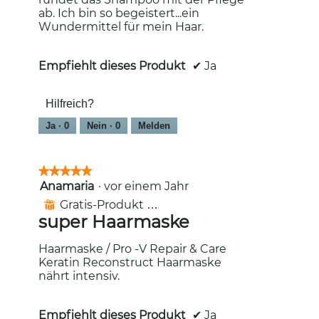
ab. Ich bin so begeistert...ein
Wundermittel für mein Haar.
Empfiehlt dieses Produkt
✔
Ja
Hilfreich?
Ja ·
0
Nein ·
0
Melden
★★★★★
★★★★★
Anamaria
·
vor einem Jahr
5
von
Gratis-Produkt erhalten
⊞
5
super Haarmaske
Sternen.
Haarmaske / Pro -V Repair & Care
Keratin Reconstruct Haarmaske
nährt intensiv.
Empfiehlt dieses Produkt
✔
Ja