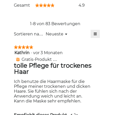
Gesamt,
Gesamt
4.9
★★★★★
★★★★★
Durchschnittliche
Bewertung:
4.9
von
1-8 von 83 Bewertungen
5.
≡
Menü
Sortieren nach:
Neueste
▼
Wenn
Sie
auf
★★★★★
★★★★★
die
Kathrin
·
vor 3 Monaten
5
folgende
Schaltfläc
von
Gratis-Produkt erhalten
⊞
klicken,
5
wird
tolle Pflege für trockenes
Sternen.
der
Haar
unten
aufgeführt
Inhalt
Ich benutze die Haarmaske für die
aktualisiert
Pflege meiner trockenen und dicken
Haare. Sie fühlen sich nach der
Anwendung weich und leicht an.
Kann die Maske sehr empfehlen.