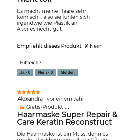
Sternen.
Es macht meine Haare sehr
komisch.... also sie fühlen sich
irgendwie wie Plastik an.
Aber es riecht gut
Empfiehlt dieses Produkt
✘
Nein
Hilfreich?
Ja ·
0
Nein ·
0
Melden
★★★★★
★★★★★
Alexandra
·
vor einem Jahr
5
von
Gratis-Produkt erhalten
⊞
5
Haarmaske Super Repair &
Sternen.
Care Keratin Reconstruct
Die Haarmaske ist ein Muss, denn es
rundet das Shampoo mit der Pflege