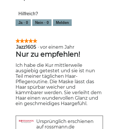
Hilfreich?
Ja ·
0
Nein ·
0
Melden
★★★★★
★★★★★
Jazz1605
·
vor einem Jahr
5
von
Nur zu empfehlen!
5
Sternen.
Ich habe die Kur mittlerweile
ausgiebig getestet und sie ist nun
Teil meiner täglichen Haar-
Pflegeroutine. Die Maske lässt das
Haar spürbar weicher und
kämmbarer werden. Sie verleiht dem
Haar einen wundervollen Glanz und
ein geschmeidiges Haargefühl.
Ursprünglich erschienen
auf rossmann.de