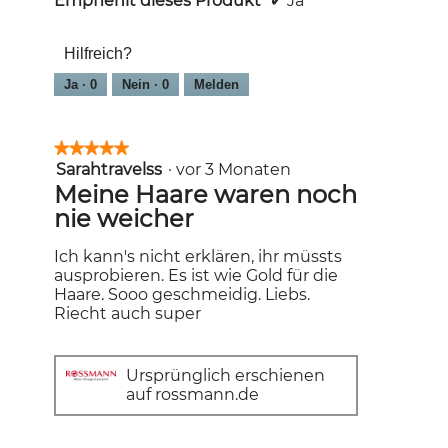
Empfiehlt dieses Produkt
✔
Ja
Hilfreich?
Ja ·
0
Nein ·
0
Melden
★★★★★
★★★★★
Sarahtravelss
·
vor 3 Monaten
5
von
Meine Haare waren noch
5
nie weicher
Sternen.
Ich kann's nicht erklären, ihr müssts
ausprobieren. Es ist wie Gold für die
Haare. Sooo geschmeidig. Liebs.
Riecht auch super
Ursprünglich erschienen
auf rossmann.de