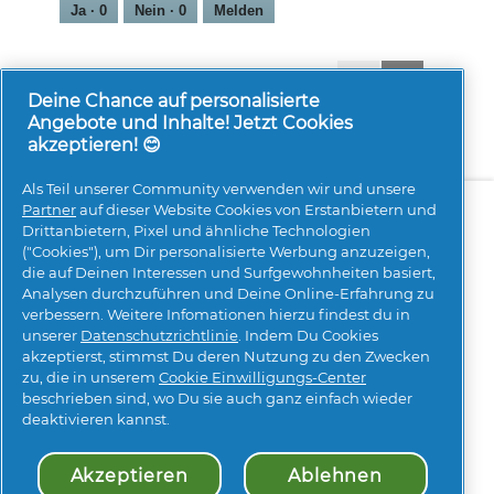
Ja ·
0
Nein ·
0
Melden
1-8 von 83 Bewertungen
Zurück
◄
Weiter
►
Reviews
Reviews
Deine Chance auf personalisierte
Angebote und Inhalte! Jetzt Cookies
akzeptieren! 😊
Als Teil unserer Community verwenden wir und unsere
Über uns
Kontakt
pg.com besuchen
Partner
auf dieser Website Cookies von Erstanbietern und
Drittanbietern, Pixel und ähnliche Technologien
Mehr Inspiration
("Cookies"), um Dir personalisierte Werbung anzuzeigen,
die auf Deinen Interessen und Surfgewohnheiten basiert,
Analysen durchzuführen und Deine Online-Erfahrung zu
verbessern. Weitere Infomationen hierzu findest du in
unserer
Datenschutzrichtlinie
. Indem Du Cookies
akzeptierst, stimmst Du deren Nutzung zu den Zwecken
zu, die in unserem
Cookie Einwilligungs-Center
beschrieben sind, wo Du sie auch ganz einfach wieder
Meine Daten
Geschäftsbedingungen
deaktivieren kannst.
Erklärung zur Barrierefreiheit
Datenschutz
Impressum
Über Cookies
Sitemap
Akzeptieren
Ablehnen