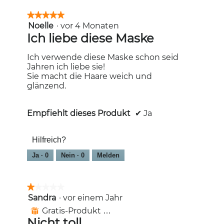
★★★★★
★★★★★
Noelle
·
vor 4 Monaten
5
von
Ich liebe diese Maske
5
Sternen.
Ich verwende diese Maske schon seid
Jahren ich liebe sie!
Sie macht die Haare weich und
glänzend.
Empfiehlt dieses Produkt
✔
Ja
Hilfreich?
Ja ·
0
Nein ·
0
Melden
★★★★★
★★★★★
Sandra
·
vor einem Jahr
1
von
Gratis-Produkt erhalten
⊞
5
Nicht toll