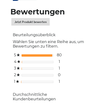
Bewertungen
Jetzt Produkt bewerten
.
Dadurch
werden
Beurteilungsüberblick
Sie
zur
Wählen Sie unten eine Reihe aus, um
Login-
Bewertungen zu filtern.
Seite
weitergeleitet.
5
Sterne
80
80 Bewertungen mit 5 
Auswählen, um nach Be
★
4
Sterne
1
1 Bewertung mit 4 Ster
Auswählen, um nach Bew
★
3
Sterne
1
1 Bewertung mit 3 Stern
Auswählen, um nach Bew
★
2
Sterne
0
0 Bewertungen mit 2 S
Auswählen, um nach Bew
★
1
Sterne
1
1 Bewertung mit 1 Stern
Auswählen, um nach Bewe
★
Durchschnittliche
Kundenbeurteilungen