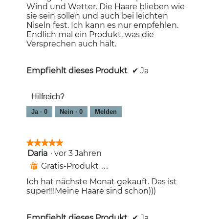
Wind und Wetter. Die Haare blieben wie
sie sein sollen und auch bei leichten
Niseln fest. Ich kann es nur empfehlen.
Endlich mal ein Produkt, was die
Versprechen auch hält.
Empfiehlt dieses Produkt
✔
Ja
Hilfreich?
Ja ·
0
Nein ·
0
Melden
★★★★★
★★★★★
Daria
·
vor 3 Jahren
5
von
Gratis-Produkt erhalten
⊞
5
Sternen.
Ich hat nächste Monat gekauft. Das ist
super!!!Meine Haare sind schon)))
Empfiehlt dieses Produkt
✔
Ja