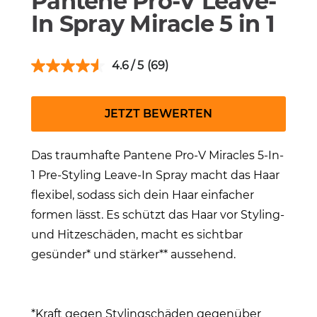
Pantene Pro-V Leave-
In Spray Miracle 5 in 1
4.6
(69)
JETZT BEWERTEN
Das traumhafte Pantene Pro-V
Miracles
5-In-
1
Pre
-Styling
Leave
-In Spray macht das Haar
flexibel, sodass sich dein Haar einfacher
formen lässt. Es schützt das Haar vor Styling-
und Hitzeschäden, macht es sichtbar
gesünder* und stärker** aussehend.
*Kraft gegen
Stylingschäden
gegenüber