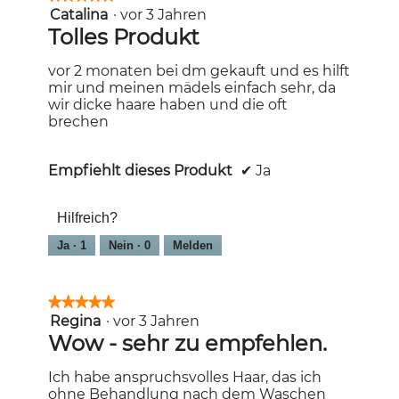
Catalina
·
vor 3 Jahren
5
e
von
Tolles Produkt
s
5
e
Sternen.
r
vor 2 monaten bei dm gekauft und es hilft
A
mir und meinen mädels einfach sehr, da
k
wir dicke haare haben und die oft
t
brechen
i
o
n
Empfiehlt dieses Produkt
✔
Ja
w
i
Hilfreich?
r
d
Ja ·
1
Nein ·
0
Melden
e
i
n
★★★★★
★★★★★
m
Regina
o
·
vor 3 Jahren
5
d
von
Wow - sehr zu empfehlen.
a
5
l
Sternen.
Ich habe anspruchsvolles Haar, das ich
e
ohne Behandlung nach dem Waschen