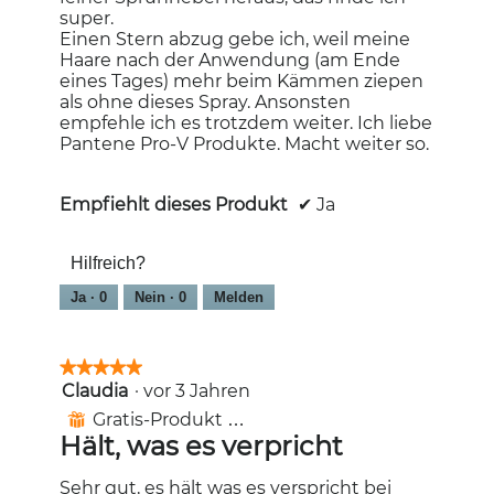
super.
Einen Stern abzug gebe ich, weil meine
Haare nach der Anwendung (am Ende
eines Tages) mehr beim Kämmen ziepen
als ohne dieses Spray. Ansonsten
empfehle ich es trotzdem weiter. Ich liebe
Pantene Pro-V Produkte. Macht weiter so.
Empfiehlt dieses Produkt
✔
Ja
Hilfreich?
Ja ·
0
Nein ·
0
Melden
★★★★★
★★★★★
Claudia
·
vor 3 Jahren
5
von
Gratis-Produkt erhalten
⊞
5
Hält, was es verpricht
Sternen.
Sehr gut, es hält was es verspricht bei