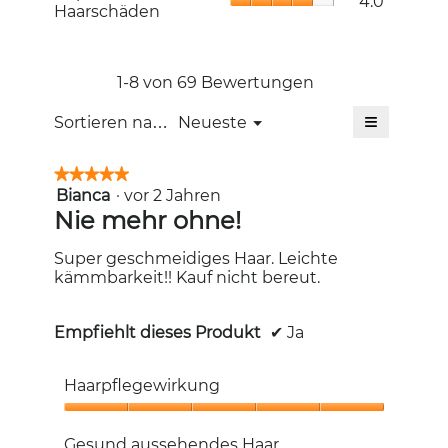
4.0
4
von
Haarschäden
Bewertung
von
Haarschäd
5
5.
Durchschni
von
Bewertung
5.
4
1-8 von 69 Bewertungen
von
≡
5.
Menü
Sortieren nach:
Neueste
▼
Wenn
Sie
auf
★★★★★
★★★★★
die
Bianca
·
vor 2 Jahren
5
folgende
Schaltfläc
von
Nie mehr ohne!
klicken,
5
wird
Sternen.
der
Super geschmeidiges Haar. Leichte
unten
kämmbarkeit!! Kauf nicht bereut.
aufgeführt
Inhalt
aktualisiert
Empfiehlt dieses Produkt
✔
Ja
Haarpflegewirkung
Haarpflegewirkung,
5
Gesund aussehendes Haar