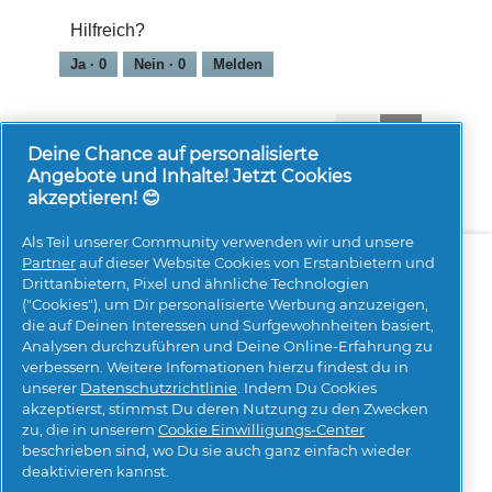
Hilfreich?
Ja ·
0
Nein ·
0
Melden
1-8 von 69 Bewertungen
Zurück
◄
Weiter
►
Reviews
Reviews
Deine Chance auf personalisierte
Angebote und Inhalte! Jetzt Cookies
akzeptieren! 😊
Als Teil unserer Community verwenden wir und unsere
Über uns
Kontakt
pg.com besuchen
Partner
auf dieser Website Cookies von Erstanbietern und
Drittanbietern, Pixel und ähnliche Technologien
Mehr Inspiration
("Cookies"), um Dir personalisierte Werbung anzuzeigen,
die auf Deinen Interessen und Surfgewohnheiten basiert,
Analysen durchzuführen und Deine Online-Erfahrung zu
verbessern. Weitere Infomationen hierzu findest du in
unserer
Datenschutzrichtlinie
. Indem Du Cookies
akzeptierst, stimmst Du deren Nutzung zu den Zwecken
zu, die in unserem
Cookie Einwilligungs-Center
beschrieben sind, wo Du sie auch ganz einfach wieder
Meine Daten
Geschäftsbedingungen
deaktivieren kannst.