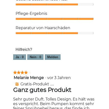
von
5
Gesund
aussehendes
Pflege-Ergebnis
Haar,
4
Pflege-
von
Ergebnis,
Reparatur von Haarschäden
5
5
von
Reparatur
5
von
Haarschäden,
Hilfreich?
4
von
Ja ·
0
Nein ·
0
Melden
5
★★★★★
★★★★★
Melanie Menge
·
vor 3 Jahren
4
von
Gratis-Produkt erhalten
⊞
5
Ganz gutes Produkt
Sternen.
Sehr guter Duft. Tolles Design. Es hält was
es verspricht. Beim Pumpen kommt sehr
feiner Sprühnebel heraus, das finde ich