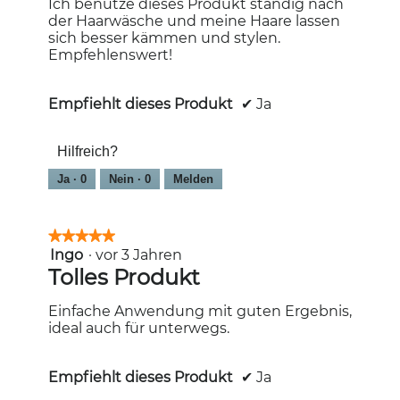
Ich benutze dieses Produkt ständig nach
der Haarwäsche und meine Haare lassen
sich besser kämmen und stylen.
Empfehlenswert!
Empfiehlt dieses Produkt
✔
Ja
Hilfreich?
Ja ·
0
Nein ·
0
Melden
★★★★★
★★★★★
Ingo
·
vor 3 Jahren
5
von
Tolles Produkt
5
Sternen.
Einfache Anwendung mit guten Ergebnis,
ideal auch für unterwegs.
Empfiehlt dieses Produkt
✔
Ja