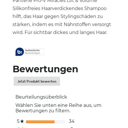
Pantene Pro-V Miracles Lift & Volume
Silikonfreies Haarverdickendes Shampoo
hilft, das Haar gegen Stylingschäden zu
stärken, indem es mit Nährstoffen versorgt
wird. Für sichtbar dickes und langes Haar.
Bewertungen
Jetzt Produkt bewerten
.
Dadurch
werden
Beurteilungsüberblick
Sie
zur
Wählen Sie unten eine Reihe aus, um
Login-
Bewertungen zu filtern.
Seite
weitergeleitet.
5
Sterne
34
34 Bewertungen mit 5 
Auswählen, um nach Be
★