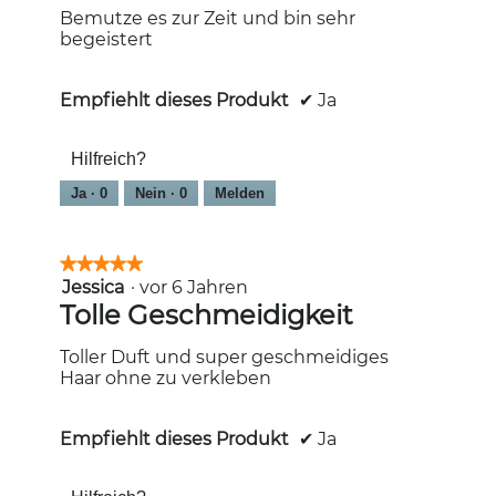
Sternen.
Bemutze es zur Zeit und bin sehr
begeistert
Empfiehlt dieses Produkt
✔
Ja
Hilfreich?
Ja ·
0
Nein ·
0
Melden
★★★★★
★★★★★
Jessica
·
vor 6 Jahren
5
von
Tolle Geschmeidigkeit
5
Sternen.
Toller Duft und super geschmeidiges
Haar ohne zu verkleben
Empfiehlt dieses Produkt
✔
Ja