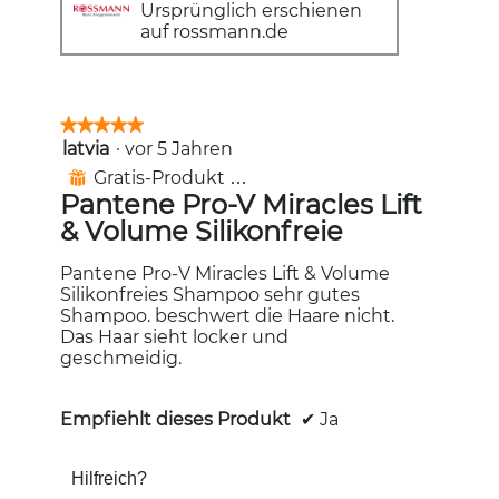
Sternen.
der
Ursprünglich erschienen
unten
auf rossmann.de
aufgeführt
Inhalt
aktualisiert
★★★★★
★★★★★
latvia
·
vor 5 Jahren
5
von
Gratis-Produkt erhalten
⊞
5
Pantene Pro-V Miracles Lift
Sternen.
& Volume Silikonfreie
Pantene Pro-V Miracles Lift & Volume
Silikonfreies Shampoo sehr gutes
Shampoo. beschwert die Haare nicht.
Das Haar sieht locker und
geschmeidig.
Empfiehlt dieses Produkt
✔
Ja
Hilfreich?