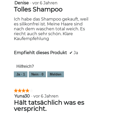
Denise
·
vor 6 Jahren
5
von
Tolles Shampoo
5
Sternen.
Ich habe das Shampoo gekauft, weil
es silikonfrei ist. Meine Haare sind
nach dem waschen total weich. Es
riecht auch sehr schön. Klare
Kaufempfehlung
Empfiehlt dieses Produkt
✔
Ja
Hilfreich?
Ja ·
1
Nein ·
0
Melden
★★★★★
★★★★★
Yuna30
·
vor 6 Jahren
4
von
Hält tatsächlich was es
5
verspricht.
Sternen.