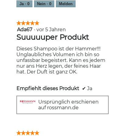
Ja ·
0
Nein ·
0
Melden
★★★★★
★★★★★
Ada67
·
vor 5 Jahren
5
von
Suuuuuper Produkt
5
Sternen.
Dieses Shampoo ist der Hammer!!!
Unglaubliches Volumen ich bin so
unfassbar begeistert. Kann es jedem
nur ans Herz legen, der feines Haar
hat. Der Duft ist ganz OK.
Empfiehlt dieses Produkt
✔
Ja
Ursprünglich erschienen
auf rossmann.de
★★★★★
★★★★★