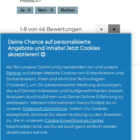
Hilfreich?
Ja ·
0
Nein ·
0
Melden
1-8 von 46 Bewertungen
Zurück
◄
Weiter
►
Reviews
Reviews
Deine Chance auf personalisierte
Angebote und Inhalte! Jetzt Cookies
akzeptieren! 😊
Als Teil unserer Community verwenden wir und unsere
Über uns
Kontakt
pg.com besuchen
Partner
auf dieser Website Cookies von Erstanbietern und
Drittanbietern, Pixel und ähnliche Technologien
Mehr Inspiration
("Cookies"), um Dir personalisierte Werbung anzuzeigen,
die auf Deinen Interessen und Surfgewohnheiten basiert,
Analysen durchzuführen und Deine Online-Erfahrung zu
verbessern. Weitere Infomationen hierzu findest du in
unserer
Datenschutzrichtlinie
. Indem Du Cookies
akzeptierst, stimmst Du deren Nutzung zu den Zwecken
zu, die in unserem
Cookie Einwilligungs-Center
beschrieben sind, wo Du sie auch ganz einfach wieder
Meine Daten
Geschäftsbedingungen
deaktivieren kannst.
Erklärung zur Barrierefreiheit
Datenschutz