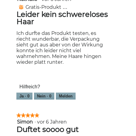
von
Gratis-Produkt erhalten
⊞
5
Leider kein schwereloses
Sternen.
Haar
Ich durfte das Produkt testen, es
riecht wunderbar, die Verpackung
sieht gut aus aber von der Wirkung
konnte ich leider nicht viel
wahrnehmen. Meine Haare hingen
wieder platt runter.
Hilfreich?
Ja ·
0
Nein ·
0
Melden
★★★★★
★★★★★
Simon
·
vor 6 Jahren
5
von
Duftet soooo gut
5