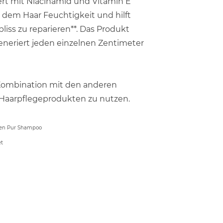
rt mit Niacinamid und Vitamin E
e dem Haar Feuchtigkeit und hilft
liss zu reparieren**. Das Produkt
eneriert jeden einzelnen Zentimeter
Kombination mit den anderen
Haarpflegeprodukten zu nutzen.
men Pur Shampoo
et