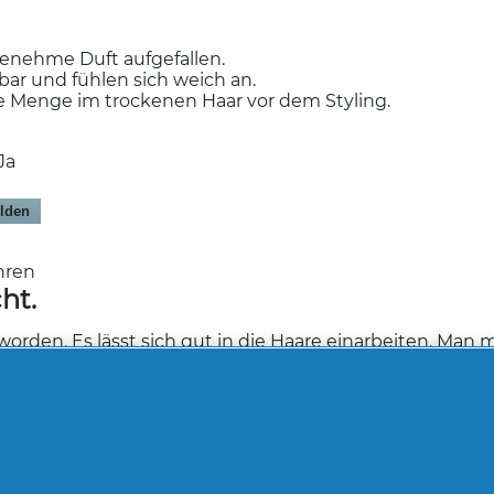
ngenehme Duft aufgefallen.
r und fühlen sich weich an.
e Menge im trockenen Haar vor dem Styling.
Ja
lden
ahren
ht.
orden. Es lässt sich gut in die Haare einarbeiten. Man 
iel aufträgt.
Ja