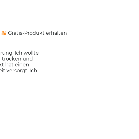
Inhalt
aktualisiert
Gratis-Produkt erhalten
⊞
rung. Ich wollte
n trocken und
kt hat einen
t versorgt. Ich