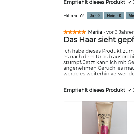
Empfiehlt dieses Produkt
✔
Hilfreich?
Ja ·
0
Nein ·
0
Me
Mariia
·
vor 3 Jahr
★★★★★
★★★★★
Das Haar sieht gepf
5
von
5
Ich habe dieses Produkt zum T
Sternen.
es nach dem Urlaub ausprobie
stumpf. Jetzt kann ich mit Ge
angenehmen Geruch, es macht 
werde es weiterhin verwende
Empfiehlt dieses Produkt
✔