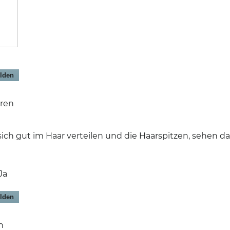
lden
hren
 sich gut im Haar verteilen und die Haarspitzen, sehen 
Ja
lden
en