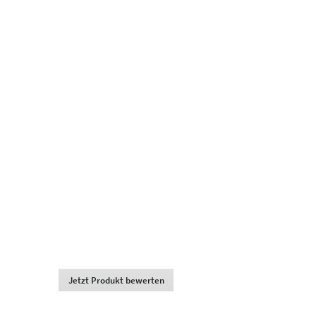
Jetzt Produkt bewerten
.
Dadurch
werden