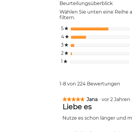
Beurteilungsüberblick
Wählen Sie unten eine Reihe
filtern.
5
Sterne
★
4
Sterne
★
3
Sterne
★
2
Sterne
★
1
Sterne
★
1-8 von 224 Bewertungen
Jana
·
vor 2 Jahre
★★★★★
★★★★★
Liebe es
5
von
5
Nutze es schon länger und me
Sternen.