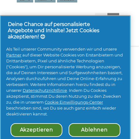
t
.
1-8 von 11 Bewertungen
Zurück
◄
Weiter
►
Reviews
Reviews
Deine Chance auf personalisierte
Angebote und Inhalte! Jetzt Cookies
akzeptieren! 😊
Als Teil unserer Community verwenden wir und unsere
Über uns
Kontakt
pg.com besuchen
Partner
auf dieser Website Cookies von Erstanbietern und
Drittanbietern, Pixel und ähnliche Technologien
Mehr Inspiration
("Cookies"), um Dir personalisierte Werbung anzuzeigen,
die auf Deinen Interessen und Surfgewohnheiten basiert,
Analysen durchzuführen und Deine Online-Erfahrung zu
verbessern. Weitere Infomationen hierzu findest du in
unserer
Datenschutzrichtlinie
. Indem Du Cookies
akzeptierst, stimmst Du deren Nutzung zu den Zwecken
zu, die in unserem
Cookie Einwilligungs-Center
beschrieben sind, wo Du sie auch ganz einfach wieder
Meine Daten
Geschäftsbedingungen
deaktivieren kannst.
Erklärung zur Barrierefreiheit
Datenschutz
Impressum
Über Cookies
Sitemap
Akzeptieren
Ablehnen
© 2026 Procter & Gamble. Alle Rechte vorbehalten. Der