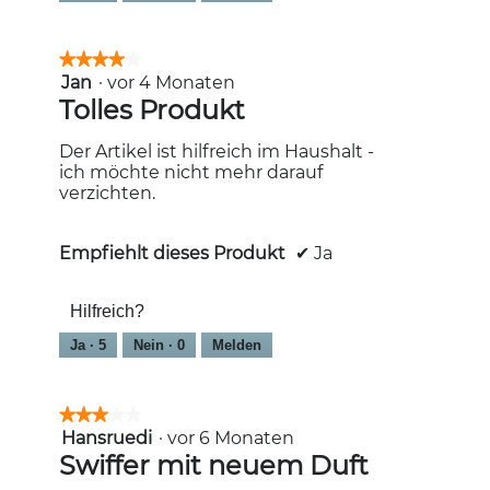
★★★★★
★★★★★
Jan
·
vor 4 Monaten
4
von
Tolles Produkt
5
Sternen.
Der Artikel ist hilfreich im Haushalt -
ich möchte nicht mehr darauf
verzichten.
Empfiehlt dieses Produkt
✔
Ja
Hilfreich?
Ja ·
5
Nein ·
0
Melden
★★★★★
★★★★★
Hansruedi
·
vor 6 Monaten
3
von
Swiffer mit neuem Duft
5