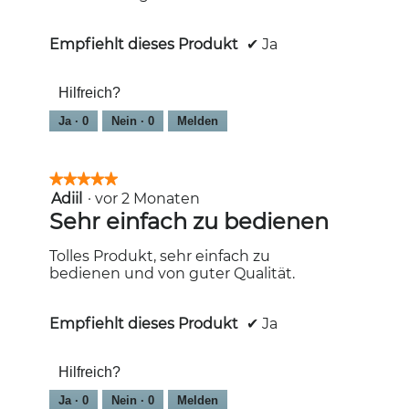
Empfiehlt dieses Produkt
✔
Ja
Hilfreich?
Ja ·
0
Nein ·
0
Melden
★★★★★
★★★★★
Adiil
·
vor 2 Monaten
5
von
Sehr einfach zu bedienen
5
Sternen.
Tolles Produkt, sehr einfach zu
bedienen und von guter Qualität.
Empfiehlt dieses Produkt
✔
Ja
Hilfreich?
Ja ·
0
Nein ·
0
Melden