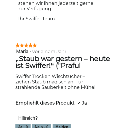
m
stehen wir Ihnen jederzeit gerne
o
zur Verfügung.
d
a
Ihr Swiffer Team
l
e
s
D
i
★★★★★
★★★★★
a
Maria
·
vor einem Jahr
5
l
von
„Staub war gestern – heute
o
5
ist Swiffer!“ ("Praful
g
Sternen.
f
Swiffer Trocken Wischtücher –
e
ziehen Staub magisch an. Für
l
strahlende Sauberkeit ohne Mühe!
d
g
e
Empfiehlt dieses Produkt
✔
Ja
ö
f
f
Hilfreich?
n
e
Ja ·
0
Nein ·
0
Melden