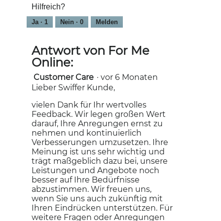
Hilfreich?
e
o
r
M
Ja ·
1
Nein ·
0
Melden
t
i
u
t
n
d
Antwort von For Me
g
i
Online:
z
e
u
s
Customer Care
·
vor 6 Monaten
F
e
Lieber Swiffer Kunde,
o
r
t
A
vielen Dank für Ihr wertvolles
o
k
Feedback. Wir legen großen Wert
1
t
darauf, Ihre Anregungen ernst zu
.
i
nehmen und kontinuierlich
o
Verbesserungen umzusetzen. Ihre
n
Meinung ist uns sehr wichtig und
w
trägt maßgeblich dazu bei, unsere
i
Leistungen und Angebote noch
r
besser auf Ihre Bedürfnisse
d
abzustimmen. Wir freuen uns,
e
wenn Sie uns auch zukünftig mit
i
Ihren Eindrücken unterstützen. Für
n
weitere Fragen oder Anregungen