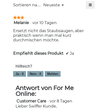
≡
Menü
Sortieren nach:
Neueste
▼
Wenn
Sie
auf
★★★★★
★★★★★
die
Melanie
·
vor 10 Tagen
3
folgende
Schaltfläc
von
klicken,
Ersetzt nicht das Staubsaugen, aber
5
wird
praktisch wenn man mal kurz
Sternen.
der
durchmischen möchte.
unten
aufgeführt
Inhalt
aktualisiert
Empfiehlt dieses Produkt
✔
Ja
Hilfreich?
Ja ·
0
Nein ·
0
Melden
Antwort von For Me
Online:
Customer Care
·
vor 8 Tagen
Lieber Swiffer Kunde,