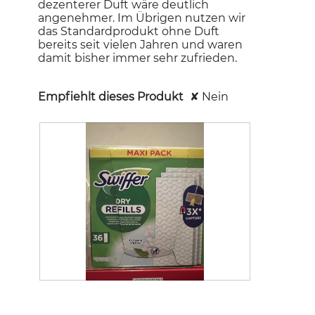
dezenterer Duft wäre deutlich
angenehmer. Im Übrigen nutzen wir
das Standardprodukt ohne Duft
bereits seit vielen Jahren und waren
damit bisher immer sehr zufrieden.
Empfiehlt dieses Produkt
✘
Nein
B
F
e
o
w
t