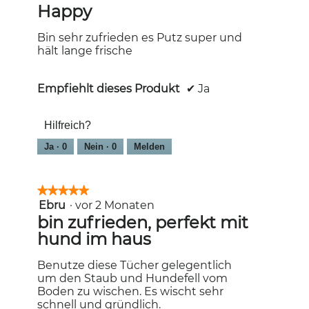
von
Happy
5
Sternen.
Bin sehr zufrieden es Putz super und
hält lange frische
Empfiehlt dieses Produkt
✔
Ja
Hilfreich?
Ja ·
0
Nein ·
0
Melden
★★★★★
★★★★★
Ebru
·
vor 2 Monaten
5
von
bin zufrieden, perfekt mit
5
hund im haus
Sternen.
Benutze diese Tücher gelegentlich
um den Staub und Hundefell vom
Boden zu wischen. Es wischt sehr
schnell und gründlich.